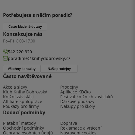
Potřebujete s něčím poradit?
Často kladené dotazy
Kontaktujte nás
Po–Pá:
8:00–17:00
542 220 320
poradime@knihydobrovsky.cz
Všechny kontakty
Naše prodejny
Často navštěvované
Akce a slevy
Prodejny
Klub Knihy Dobrovský
Aplikace KDčko
Knižní závisláci
Festival knižních závisláků
Affiliate spolupráce
Dárkové poukazy
Poukazy pro firmy
Nákupy pro školy
Dodací podmínky
Platební metody
Doprava
Obchodní podmínky
Reklamace a vrácení
Ochrana osobních údajů
Nastavení cookies