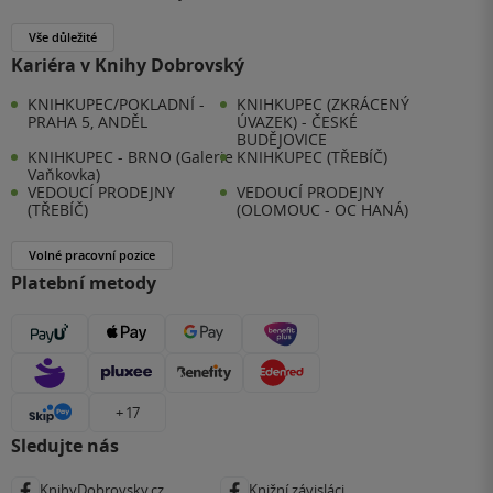
Vše důležité
Kariéra v Knihy Dobrovský
KNIHKUPEC/POKLADNÍ -
KNIHKUPEC (ZKRÁCENÝ
PRAHA 5, ANDĚL
ÚVAZEK) - ČESKÉ
BUDĚJOVICE
KNIHKUPEC - BRNO (Galerie
KNIHKUPEC (TŘEBÍČ)
Vaňkovka)
VEDOUCÍ PRODEJNY
VEDOUCÍ PRODEJNY
(TŘEBÍČ)
(OLOMOUC - OC HANÁ)
Volné pracovní pozice
Platební metody
+ 17
Sledujte nás
KnihyDobrovsky.cz
Knižní závisláci