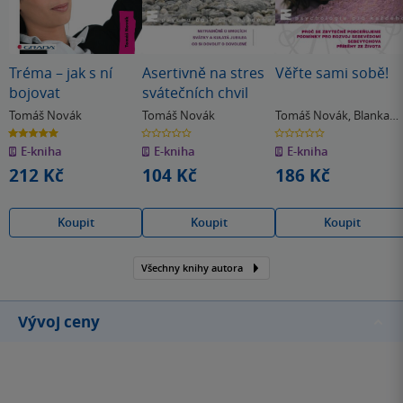
Tréma – jak s ní
Asertivně na stres
Věřte sami sobě!
bojovat
svátečních chvil
Tomáš Novák
Tomáš Novák
Tomáš Novák
,
Blanka
Dvořáčková
5.0
0.0
0.0
z
z
z
E-kniha
E-kniha
E-kniha
5
5
5
hvězdiček
hvězdiček
hvězdiček
212 Kč
104 Kč
186 Kč
Koupit
Koupit
Koupit
Všechny knihy autora
Vývoj ceny