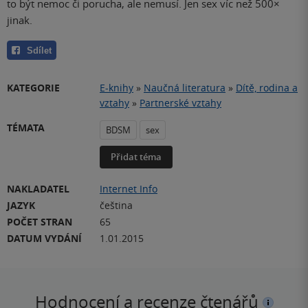
to být nemoc či porucha, ale nemusí. Jen sex víc než 500×
jinak.
Sdílet
KATEGORIE
E-knihy
»
Naučná literatura
»
Dítě, rodina a
vztahy
»
Partnerské vztahy
TÉMATA
BDSM
sex
Přidat téma
NAKLADATEL
Internet Info
JAZYK
čeština
POČET STRAN
65
DATUM VYDÁNÍ
1.01.2015
Hodnocení a recenze čtenářů