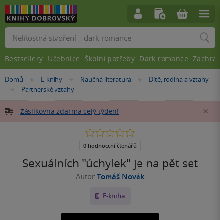
Vyhledávání
Bestsellery
Učebnice
Školní potřeby
Dark romance
Zachra
Nacházíte
Domů
E-knihy
Naučná literatura
Dítě, rodina a vztahy
»
»
»
se
Partnerské vztahy
»
zde:
Zásilkovna zdarma celý týden!
Za
0.0
z
5
0 hodnocení čtenářů
hvězdiček
Sexuálních "úchylek" je na pět set
Autor
Tomáš Novák
E-kniha