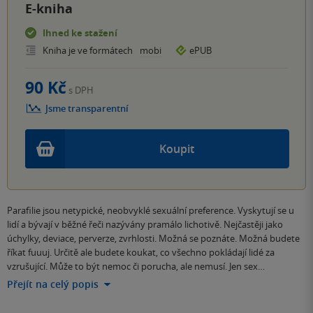
E-kniha
Ihned ke stažení
Kniha je ve formátech
mobi
ePUB
90 Kč
s DPH
Jsme transparentní
Koupit
Parafilie jsou netypické, neobvyklé sexuální preference. Vyskytují se u
lidí a bývají v běžné řeči nazývány pramálo lichotivě. Nejčastěji jako
úchylky, deviace, perverze, zvrhlosti. Možná se poznáte. Možná budete
říkat fuuuj. Určitě ale budete koukat, co všechno pokládají lidé za
vzrušující. Může to být nemoc či porucha, ale nemusí. Jen sex…
Přejít na celý popis