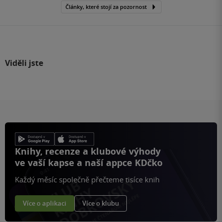
Články, které stojí za pozornost
Viděli jste
Knihy, recenze a klubové výhody
ve vaší kapse a naší appce KDčko
Každý měsíc společně přečteme tisíce knih
Více o aplikaci
Více o klubu