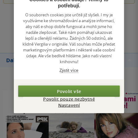
potřebují.
O souborech cookies jste určitě již slyšeli. I my je
Zobrazit všechna hodnocení
využíváme ke shromažďování a analýze informací,
aby náš e-shop dobře fungoval a mohli jsme ho
nadále zlepšovat. Také nám pomáhají ukazovat
Přidat hodnocení
lepší a cílenější reklamu. Žádných 50 odstínů, ale
klidně Vergilia v originále. Váš souhlas může předat
marketingovým platformám i některé vaše osobní
údaje. Ale vše bedlivě hlídáme. Jako naši vlastní
Další knihy autora
knihovnu!
Zjistit více
Povolit vše
Povolit pouze nezbytné
Nastavení