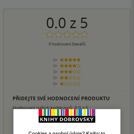
0.0
z
5
0
hodnocení čtenářů
0×
5 hvězdiček
0×
4 hvězdičky
0×
3 hvězdičky
0×
2 hvězdičky
0×
1 hvezdička
PŘIDEJTE SVÉ HODNOCENÍ PRODUKTU
Hodnocení našich knihkupců: 0.0 z 5
1
2
3
4
5
Cookies a osobní údaje? Knihy to