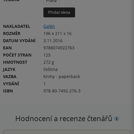
Praha
Přidat téma
NAKLADATEL
Galén
ROZMĚR
196 x 211 x 16
DATUM VYDÁNÍ
3.11.2016
EAN
9788074922763
POČET STRAN
125
HMOTNOST
272 g
JAZYK
čeština
VAZBA
Knihy - paperback
VYDÁNÍ
1
ISBN
978-80-7492-276-3
Hodnocení a recenze čtenářů