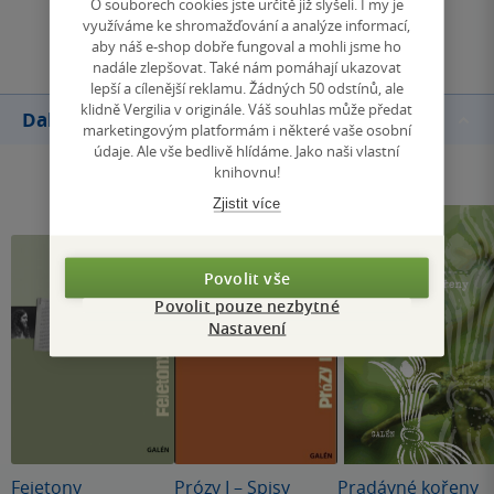
O souborech cookies jste určitě již slyšeli. I my je
Přidat hodnocení
využíváme ke shromažďování a analýze informací,
aby náš e-shop dobře fungoval a mohli jsme ho
nadále zlepšovat. Také nám pomáhají ukazovat
lepší a cílenější reklamu. Žádných 50 odstínů, ale
klidně Vergilia v originále. Váš souhlas může předat
Další knihy autora
marketingovým platformám i některé vaše osobní
údaje. Ale vše bedlivě hlídáme. Jako naši vlastní
knihovnu!
Zjistit více
Povolit vše
Povolit pouze nezbytné
Nastavení
Fejetony
Prózy I – Spisy
Pradávné kořeny