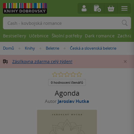
Vyhledávání
Bestsellery
Učebnice
Školní potřeby
Dark romance
Zachra
Nacházíte
Domů
Knihy
Beletrie
Česká a slovenská beletrie
»
»
»
se
zde:
Zásilkovna zdarma celý týden!
Za
0.0
z
5
0 hodnocení čtenářů
hvězdiček
Agonda
Autor
Jaroslav Hutka