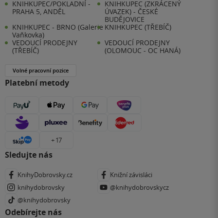
KNIHKUPEC/POKLADNÍ -
KNIHKUPEC (ZKRÁCENÝ
PRAHA 5, ANDĚL
ÚVAZEK) - ČESKÉ
BUDĚJOVICE
KNIHKUPEC - BRNO (Galerie
KNIHKUPEC (TŘEBÍČ)
Vaňkovka)
VEDOUCÍ PRODEJNY
VEDOUCÍ PRODEJNY
(TŘEBÍČ)
(OLOMOUC - OC HANÁ)
Volné pracovní pozice
Platební metody
+ 17
Sledujte nás
KnihyDobrovsky.cz
Knižní závisláci
knihydobrovsky
@knihydobrovskycz
@knihydobrovsky
Odebírejte nás