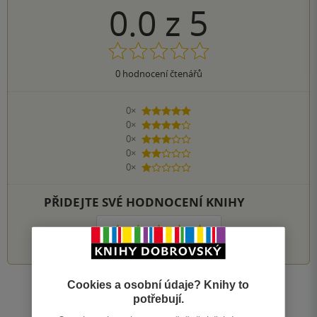
0.0
z
5
0
hodnocení čtenářů
0×
5 hvězdiček
0×
4 hvězdičky
0×
3 hvězdičky
0×
2 hvězdičky
0×
1 hvezdička
PŘIDEJTE SVÉ HODNOCENÍ KNIHY
1
2
3
4
5
Cookies a osobní údaje? Knihy to
Zobrazit všechna hodnocení
potřebují.