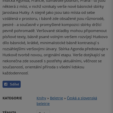
Indická Agonda, Francie, šumavské podhůří, Praha - to jsou
některá z míst, v nichž vznikaly verše nové básnické sbírky
Jaroslava Hutky. A stejně jako jsou tato místa od sebe
vzdálená v prostoru, i básně zde obsažené jsou různorodé,
pestré - a současně v promyšlené kompozici sbírky držící
pevně pohromadě. Veršované skladby mohou připomenout
písňové texty, básně psané volným veršem rozvíjejí Hutkovo
dílo básnické, krátké, minimalistické básně kontrastují s
rozsáhlejšími veršovými útvary. Sbírka Agonda představuje v
Hutkově tvorbě novou, originální etapu. Verše dotýkající se
nekonečna zde sousedí s postřehy aktuálními, věčnost se
současností, orientální příroda s všední lidskou
každodenností.
Sdílet
KATEGORIE
Knihy
»
Beletrie
»
Česká a slovenská
beletrie
TÉMATA