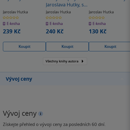
Jaroslava Hutky, sv.
4
Jaroslav Hutka
Jaroslav Hutka
Jaroslav Hutka
0.0
0.0
0.0
z
z
z
E-kniha
E-kniha
E-kniha
5
5
5
hvězdiček
hvězdiček
hvězdiček
239 Kč
240 Kč
130 Kč
Koupit
Koupit
Koupit
Všechny knihy autora
Vývoj ceny
Vývoj ceny
Získejte přehled o vývoji ceny za posledních 60 dní.