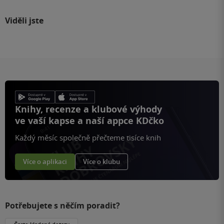
Viděli jste
Knihy, recenze a klubové výhody
ve vaší kapse a naší appce KDčko
Každý měsíc společně přečteme tisíce knih
Více o aplikaci
Více o klubu
Potřebujete s něčím poradit?