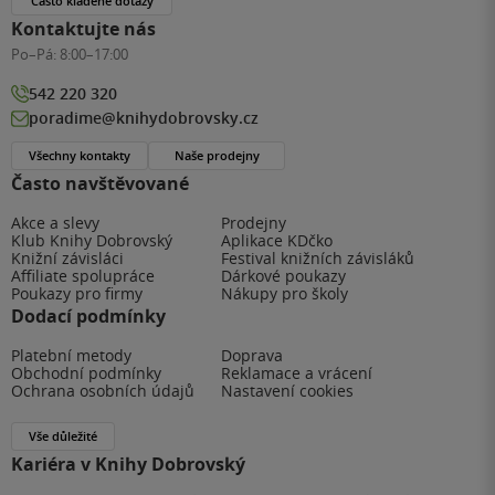
Často kladené dotazy
Kontaktujte nás
Po–Pá:
8:00–17:00
542 220 320
poradime@knihydobrovsky.cz
Všechny kontakty
Naše prodejny
Často navštěvované
Akce a slevy
Prodejny
Klub Knihy Dobrovský
Aplikace KDčko
Knižní závisláci
Festival knižních závisláků
Affiliate spolupráce
Dárkové poukazy
Poukazy pro firmy
Nákupy pro školy
Dodací podmínky
Platební metody
Doprava
Obchodní podmínky
Reklamace a vrácení
Ochrana osobních údajů
Nastavení cookies
Vše důležité
Kariéra v Knihy Dobrovský