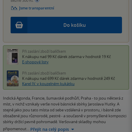
Běžně 300 Kč
Jsme transparentní
Do košíku
Při zaslání zboží balíčkem
K nákupu nad 99 Kč
dárek zdarma
v hodnotě 19 Kč
E-shopové listy
Při zaslání zboží balíčkem
K nákupu nad 699 Kč
dárek zdarma
v hodnotě 249 Kč
Karel IV. v kouzelném kukátku
Indická Agonda, Francie, šumavské podhůří, Praha - to jsou některá z
míst, v nichž vznikaly verše nové básnické sbírky Jaroslava Hutky. A
stejně jako jsou tato místa od sebe vzdálená v prostoru, i básně zde
obsažené jsou různorodé, pestré - a současně v promyšlené kompozici
sbírky držící pevně pohromadě. Veršované skladby mohou
připomenout…
Přejít na celý popis