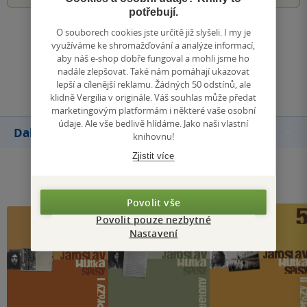
potřebují.
O souborech cookies jste určitě již slyšeli. I my je
Zobrazit všechna hodnocení
využíváme ke shromažďování a analýze informací,
aby náš e-shop dobře fungoval a mohli jsme ho
nadále zlepšovat. Také nám pomáhají ukazovat
Přidat hodnocení
lepší a cílenější reklamu. Žádných 50 odstínů, ale
klidně Vergilia v originále. Váš souhlas může předat
marketingovým platformám i některé vaše osobní
údaje. Ale vše bedlivě hlídáme. Jako naši vlastní
Další knihy autora
knihovnu!
Zjistit více
Povolit vše
Povolit pouze nezbytné
Nastavení