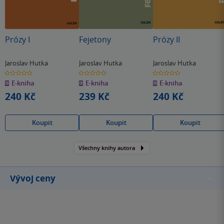
Prózy I
Fejetony
Prózy II
Jaroslav Hutka
Jaroslav Hutka
Jaroslav Hutka
0.0
0.0
0.0
z
z
z
E-kniha
E-kniha
E-kniha
5
5
5
hvězdiček
hvězdiček
hvězdiček
240 Kč
239 Kč
240 Kč
Koupit
Koupit
Koupit
Všechny knihy autora
Vývoj ceny