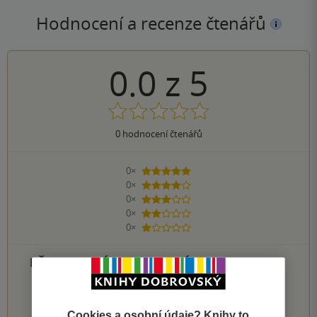
Hodnocení a recenze čtenářů
0.0
z
5
0
hodnocení čtenářů
0×
5 hvězdiček
0×
4 hvězdičky
0×
3 hvězdičky
0×
2 hvězdičky
0×
1 hvezdička
PŘIDEJTE SVÉ HODNOCENÍ PRODUKTU
1
2
3
4
5
Cookies a osobní údaje? Knihy to