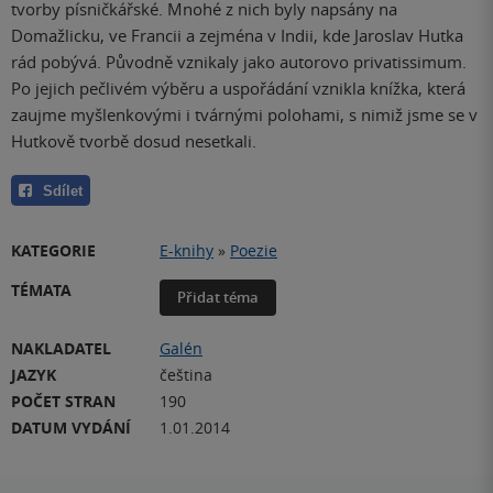
tvorby písničkářské. Mnohé z nich byly napsány na
Domažlicku, ve Francii a zejména v Indii, kde Jaroslav Hutka
rád pobývá. Původně vznikaly jako autorovo privatissimum.
Po jejich pečlivém výběru a uspořádání vznikla knížka, která
zaujme myšlenkovými i tvárnými polohami, s nimiž jsme se v
Hutkově tvorbě dosud nesetkali.
Sdílet
KATEGORIE
E-knihy
»
Poezie
TÉMATA
Přidat téma
NAKLADATEL
Galén
JAZYK
čeština
POČET STRAN
190
DATUM VYDÁNÍ
1.01.2014