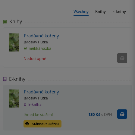
Všechny
Knihy
E-knihy
Knihy
Pradávné kořeny
Jaroslav Hutka
měkká vazba
Ned
Nedostupné
E-knihy
Pradávné kořeny
Jaroslav Hutka
E-kniha
Koupit
Ihned ke stažení
130 Kč
s DPH
Stáhnout ukázku