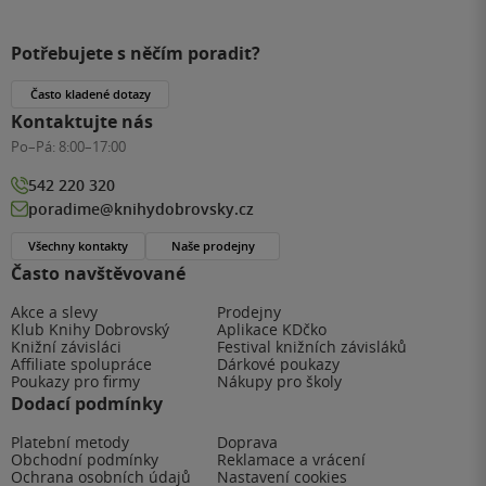
Potřebujete s něčím poradit?
Často kladené dotazy
Kontaktujte nás
Po–Pá:
8:00–17:00
542 220 320
poradime@knihydobrovsky.cz
Všechny kontakty
Naše prodejny
Často navštěvované
Akce a slevy
Prodejny
Klub Knihy Dobrovský
Aplikace KDčko
Knižní závisláci
Festival knižních závisláků
Affiliate spolupráce
Dárkové poukazy
Poukazy pro firmy
Nákupy pro školy
Dodací podmínky
Platební metody
Doprava
Obchodní podmínky
Reklamace a vrácení
Ochrana osobních údajů
Nastavení cookies