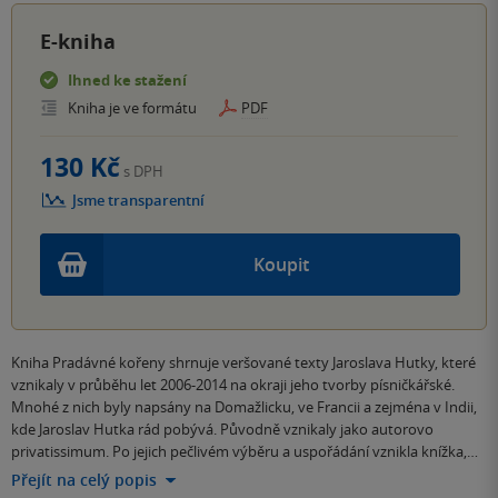
E-kniha
Ihned ke stažení
Kniha je ve formátu
PDF
130 Kč
s DPH
Jsme transparentní
Koupit
Kniha Pradávné kořeny shrnuje veršované texty Jaroslava Hutky, které
vznikaly v průběhu let 2006-2014 na okraji jeho tvorby písničkářské.
Mnohé z nich byly napsány na Domažlicku, ve Francii a zejména v Indii,
kde Jaroslav Hutka rád pobývá. Původně vznikaly jako autorovo
privatissimum. Po jejich pečlivém výběru a uspořádání vznikla knížka,…
Přejít na celý popis