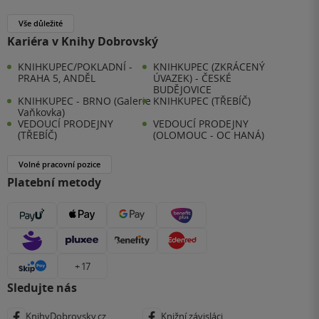
Vše důležité
Kariéra v Knihy Dobrovský
KNIHKUPEC/POKLADNÍ -
KNIHKUPEC (ZKRÁCENÝ
PRAHA 5, ANDĚL
ÚVAZEK) - ČESKÉ
BUDĚJOVICE
KNIHKUPEC - BRNO (Galerie
KNIHKUPEC (TŘEBÍČ)
Vaňkovka)
VEDOUCÍ PRODEJNY
VEDOUCÍ PRODEJNY
(TŘEBÍČ)
(OLOMOUC - OC HANÁ)
Volné pracovní pozice
Platební metody
+ 17
Sledujte nás
KnihyDobrovsky.cz
Knižní závisláci