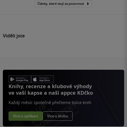
Články, které stojí za pozornost
Viděli jste
Knihy, recenze a klubové výhody
ve vaší kapse a naší appce KDčko
Každý měsíc společně přečteme tisíce knih
Více o aplikaci
Více o klubu