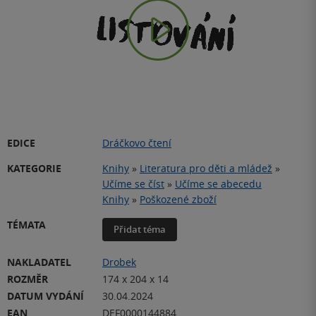
Play
Video
EDICE
Dráčkovo čtení
KATEGORIE
Knihy
»
Literatura pro děti a mládež
»
Učíme se číst
»
Učíme se abecedu
Knihy
»
Poškozené zboží
TÉMATA
Přidat téma
NAKLADATEL
Drobek
ROZMĚR
174 x 204 x 14
DATUM VYDÁNÍ
30.04.2024
EAN
DEF0000144884