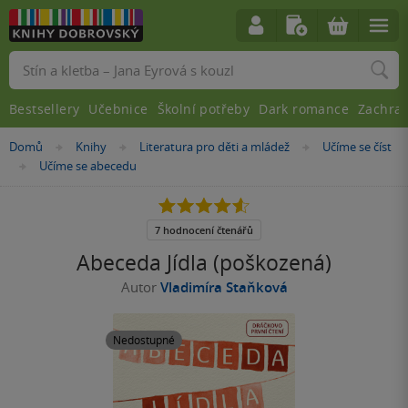
Vyhledávání
Bestsellery
Učebnice
Školní potřeby
Dark romance
Zachra
Nacházíte
Domů
Knihy
Literatura pro děti a mládež
Učíme se číst
»
»
»
se
Učíme se abecedu
»
zde:
4.6
z
5
7 hodnocení čtenářů
hvězdiček
Abeceda Jídla (poškozená)
Autor
Vladimíra Staňková
Nedostupné