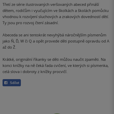
Třetí ze série ilustrovaných veršovaných abeced přináší
dětem, rodičům i vyučujícím ve školkách a školách pomůcku
vhodnou k rozvíjení sluchových a zrakových dovedností dětí.
Ty jsou pro rozvoj čtení zásadní.
Abeceda se ani tentokrát nevyhýbá náročnějším písmenům
jako Ň, Ď, W či Q a opět provede děti postupně opravdu od A
až do Ž.
Krátké, originální říkanky se děti můžou naučit zpaměti. Na
konci knížky na ně čeká řada cvičení, ve kterých si písmenka,
celá slova i dobroty z knížky procvičí.
Sdílet