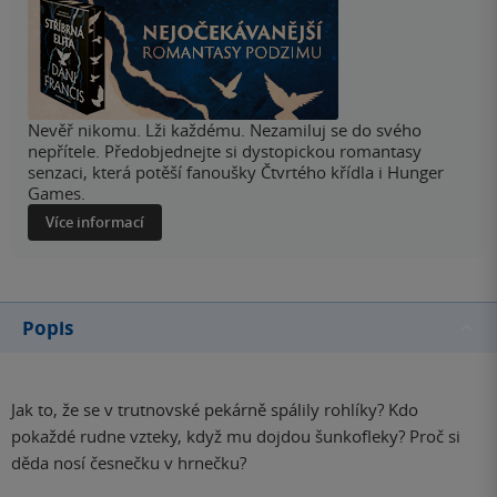
Nevěř nikomu. Lži každému. Nezamiluj se do svého
nepřítele. Předobjednejte si dystopickou romantasy
senzaci, která potěší fanoušky Čtvrtého křídla i Hunger
Games.
Více informací
Popis
Jak to, že se v trutnovské pekárně spálily rohlíky? Kdo
pokaždé rudne vzteky, když mu dojdou šunkofleky? Proč si
děda nosí česnečku v hrnečku?