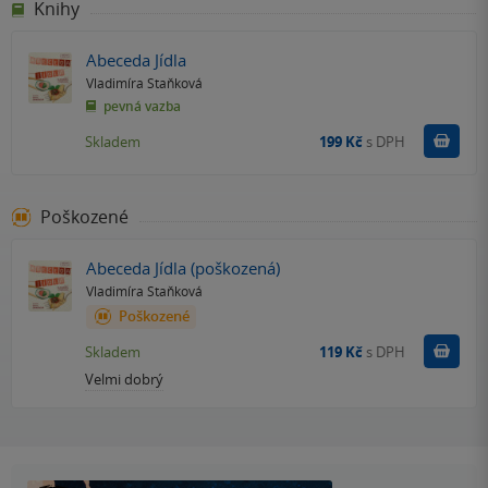
Knihy
Abeceda Jídla
Vladimíra Staňková
pevná vazba
Do k
Skladem
199 Kč
s DPH
Poškozené
Abeceda Jídla (poškozená)
Vladimíra Staňková
Poškozené
Do k
Skladem
119 Kč
s DPH
Velmi dobrý