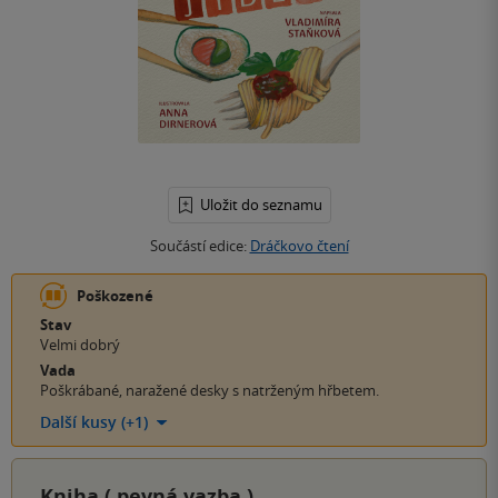
Uložit do seznamu
Součástí edice:
Dráčkovo čtení
Poškozené
Stav
Velmi dobrý
Vada
Poškrábané, naražené desky s natrženým hřbetem.
Další kusy (+1)
Kniha (
pevná vazba
)