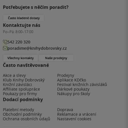
Potřebujete s něčím poradit?
Často kladené dotazy
Kontaktujte nás
Po–Pá:
8:00–17:00
542 220 320
poradime@knihydobrovsky.cz
Všechny kontakty
Naše prodejny
Často navštěvované
Akce a slevy
Prodejny
Klub Knihy Dobrovský
Aplikace KDčko
Knižní závisláci
Festival knižních závisláků
Affiliate spolupráce
Dárkové poukazy
Poukazy pro firmy
Nákupy pro školy
Dodací podmínky
Platební metody
Doprava
Obchodní podmínky
Reklamace a vrácení
Ochrana osobních údajů
Nastavení cookies