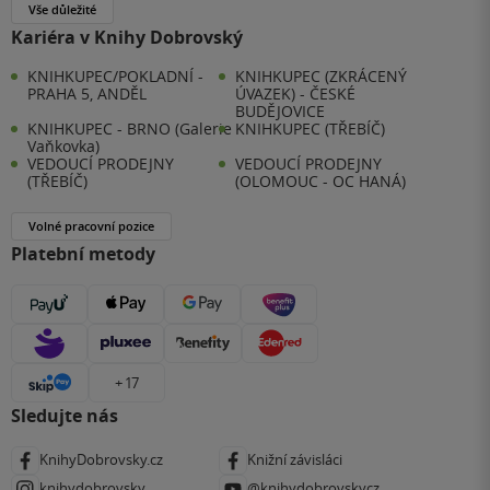
Vše důležité
Kariéra v Knihy Dobrovský
KNIHKUPEC/POKLADNÍ -
KNIHKUPEC (ZKRÁCENÝ
PRAHA 5, ANDĚL
ÚVAZEK) - ČESKÉ
BUDĚJOVICE
KNIHKUPEC - BRNO (Galerie
KNIHKUPEC (TŘEBÍČ)
Vaňkovka)
VEDOUCÍ PRODEJNY
VEDOUCÍ PRODEJNY
(TŘEBÍČ)
(OLOMOUC - OC HANÁ)
Volné pracovní pozice
Platební metody
+ 17
Sledujte nás
KnihyDobrovsky.cz
Knižní závisláci
knihydobrovsky
@knihydobrovskycz