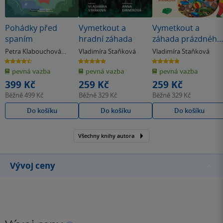
Pohádky před
Vymetkout a
Vymetkout a
spaním
hradní záhada
záhada prázdného
pokoje
Petra Klabouchová
Vladimíra Staňková
Vladimíra Staňková
& další
4.5
5.0
5.0
z
z
z
pevná vazba
pevná vazba
pevná vazba
5
5
5
hvězdiček
hvězdiček
hvězdiček
399 Kč
259 Kč
259 Kč
Běžně
499 Kč
Běžně
329 Kč
Běžně
329 Kč
Do košíku
Do košíku
Do košíku
Všechny knihy autora
Vývoj ceny