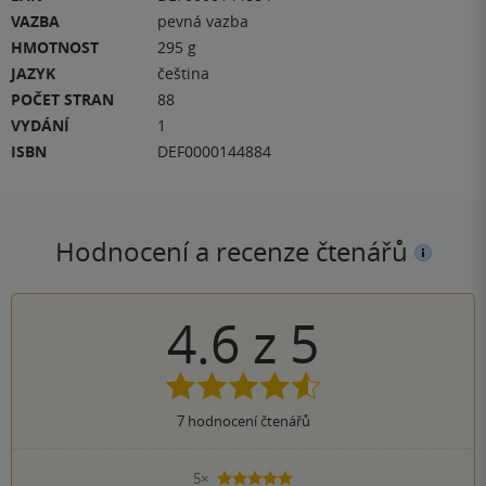
VAZBA
pevná vazba
HMOTNOST
295 g
JAZYK
čeština
POČET STRAN
88
VYDÁNÍ
1
ISBN
DEF0000144884
Hodnocení a recenze čtenářů
4.6
z
5
7
hodnocení čtenářů
5×
5 hvězdiček