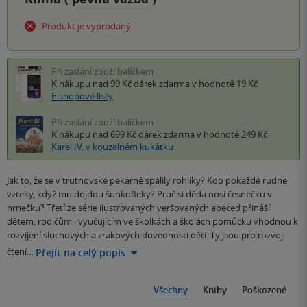
Produkt je vyprodaný.
Při zaslání zboží balíčkem
K nákupu nad 99 Kč
dárek zdarma
v hodnotě 19 Kč
E-shopové listy
Při zaslání zboží balíčkem
K nákupu nad 699 Kč
dárek zdarma
v hodnotě 249 Kč
Karel IV. v kouzelném kukátku
Jak to, že se v trutnovské pekárně spálily rohlíky? Kdo pokaždé rudne
vzteky, když mu dojdou šunkofleky? Proč si děda nosí česnečku v
hrnečku? Třetí ze série ilustrovaných veršovaných abeced přináší
dětem, rodičům i vyučujícím ve školkách a školách pomůcku vhodnou k
rozvíjení sluchových a zrakových dovedností dětí. Ty jsou pro rozvoj
čtení…
Přejít na celý popis
Všechny
Knihy
Poškozené