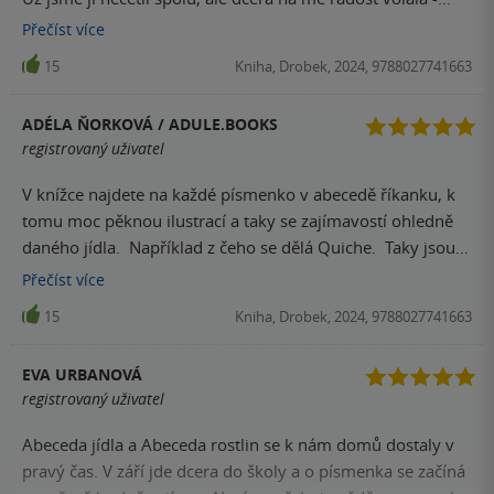
mamí, a poslouchej tohle, a tamto. Bavila se a líbila moc. A
Přečíst
více
ještě počká v knihovně na menšího bratra.
15
Kniha, Drobek, 2024, 9788027741663
ADÉLA ŇORKOVÁ / ADULE.BOOKS
registrovaný uživatel
V knížce najdete na každé písmenko v abecedě říkanku, k
tomu moc pěknou ilustrací a taky se zajímavostí ohledně
daného jídla. Například z čeho se dělá Quiche. Taky jsou
tu různé úkoly, jak z pecky avokáda vypěstovat rostlinku.
Přečíst
více
Nebo doplňující otázky pro děti, co se dává do bublaniny?
15
Kniha, Drobek, 2024, 9788027741663
Úplně má konci knihy najdete osmisměrky, doplňovačky,
křížovky či omalovánky. Syn si knihu naprosto zamiloval,
EVA URBANOVÁ
od té doby co jí máme doma, už jsme ji spolu prošli
registrovaný uživatel
tolikrát . Za chvíli je snad budu umět zpaměti. Líbí se mi, že
není opomenuto ani písmenko Ň (protože je to neobvyklé,
Abeceda jídla a Abeceda rostlin se k nám domů dostaly v
ale já ho mám v příjmení ) Rolujte v obrázcích. U některých
pravý čas. V září jde dcera do školy a o písmenka se začíná
básniček Vám budou rozhodně cukat koutky . Za mě