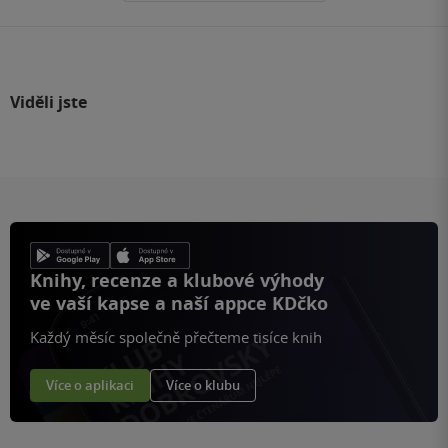
Viděli jste
Knihy, recenze a klubové výhody
ve vaší kapse a naší appce KDčko
Každý měsíc společně přečteme tisíce knih
Více o aplikaci
Více o klubu