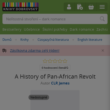
Vyhledávání
Bestsellery
Učebnice
Školní potřeby
Dark romance
Zachra
Nacházíte
Domů
Knihy
Cizojazyčná literatura
English literature
»
»
»
se
zde:
Zásilkovna zdarma celý týden!
Za
0.0
z
5
0 hodnocení čtenářů
hvězdiček
A History of Pan-African Revolt
Autor
CLR James
Nedostupné