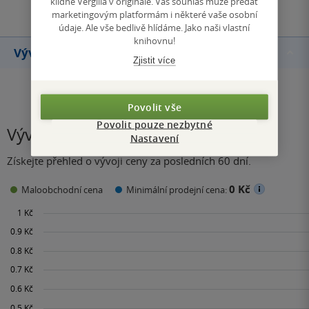
klidně Vergilia v originále. Váš souhlas může předat
marketingovým platformám i některé vaše osobní
údaje. Ale vše bedlivě hlídáme. Jako naši vlastní
knihovnu!
Vývoj ceny
Zjistit více
Povolit vše
Povolit pouze nezbytné
Vývoj ceny
Nastavení
Získejte přehled o vývoji ceny za posledních 60 dní.
0 Kč
Maloobchodní cena
Minimální prodejní cena: