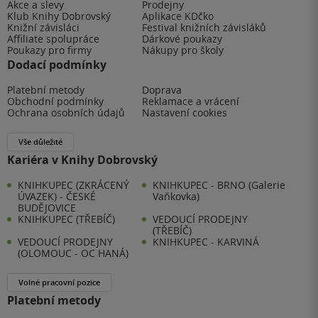
Akce a slevy
Prodejny
Klub Knihy Dobrovský
Aplikace KDčko
Knižní závisláci
Festival knižních závisláků
Affiliate spolupráce
Dárkové poukazy
Poukazy pro firmy
Nákupy pro školy
Dodací podmínky
Platební metody
Doprava
Obchodní podmínky
Reklamace a vrácení
Ochrana osobních údajů
Nastavení cookies
Vše důležité
Kariéra v Knihy Dobrovský
KNIHKUPEC (ZKRÁCENÝ
KNIHKUPEC - BRNO (Galerie
ÚVAZEK) - ČESKÉ
Vaňkovka)
BUDĚJOVICE
KNIHKUPEC (TŘEBÍČ)
VEDOUCÍ PRODEJNY
(TŘEBÍČ)
VEDOUCÍ PRODEJNY
KNIHKUPEC - KARVINÁ
(OLOMOUC - OC HANÁ)
Volné pracovní pozice
Platební metody