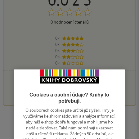
0
hodnocení čtenářů
0×
5 hvězdiček
0×
4 hvězdičky
0×
3 hvězdičky
0×
2 hvězdičky
0×
1 hvezdička
PŘIDEJTE SVÉ HODNOCENÍ KNIHY
1
2
3
4
5
Cookies a osobní údaje? Knihy to
potřebují.
O souborech cookies jste určitě již slyšeli. I my je
využíváme ke shromažďování a analýze informací,
Zobrazit všechna hodnocení
aby náš e-shop dobře fungoval a mohli jsme ho
nadále zlepšovat. Také nám pomáhají ukazovat
lepší a cílenější reklamu. Žádných 50 odstínů, ale
Přidat hodnocení