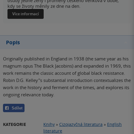
osudy jedné ženy i proměny českého venkova v době,
kdy se životy měnily ze dne na den.
Více informací
Popis
Originally published in England in 1938 (the same year as his
magnum opus The Black Jacobins) and expanded in 1969, this
work remains the classic account of global black resistance.
Robin D.G. Kelley''s substantial introduction contextualizes the
work in the history and ferment of the times, and explores its
ongoing relevance today.
Sdílet
KATEGORIE
Knihy
»
Cizojazyčná literatura
»
English
literature