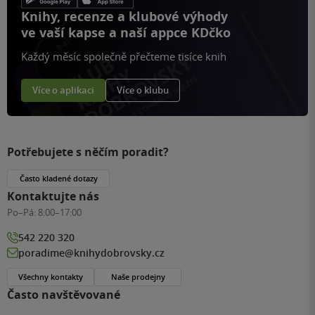
Knihy, recenze a klubové výhody
ve vaší kapse a naší appce KDčko
Každý měsíc společně přečteme tisíce knih
Více o aplikaci
Více o klubu
Potřebujete s něčím poradit?
Často kladené dotazy
Kontaktujte nás
Po–Pá:
8:00–17:00
542 220 320
poradime@knihydobrovsky.cz
Všechny kontakty
Naše prodejny
Často navštěvované