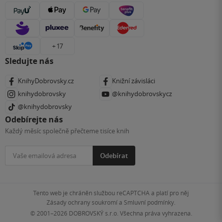
+ 17
Sledujte nás
KnihyDobrovsky.cz
Knižní závisláci
knihydobrovsky
@knihydobrovskycz
@knihydobrovsky
Odebírejte nás
Každý měsíc společně přečteme tisíce knih
Odebírat
Tento web je chráněn službou reCAPTCHA a platí pro něj
Zásady ochrany soukromí
a
Smluvní podmínky
.
© 2001–2026
DOBROVSKÝ s.r.o. Všechna práva vyhrazena.