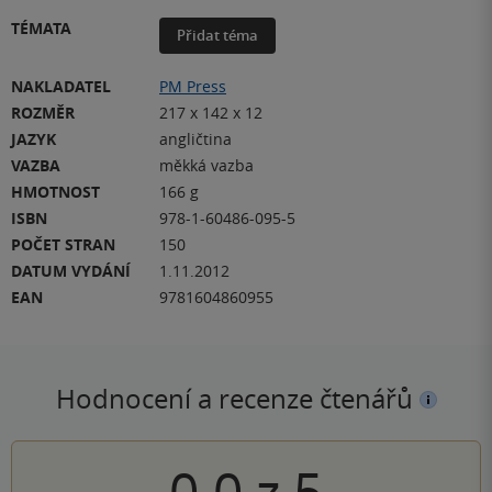
TÉMATA
Přidat téma
NAKLADATEL
PM Press
ROZMĚR
217 x 142 x 12
JAZYK
angličtina
VAZBA
měkká vazba
HMOTNOST
166 g
ISBN
978-1-60486-095-5
POČET STRAN
150
DATUM VYDÁNÍ
1.11.2012
EAN
9781604860955
Hodnocení a recenze čtenářů
0.0
z
5