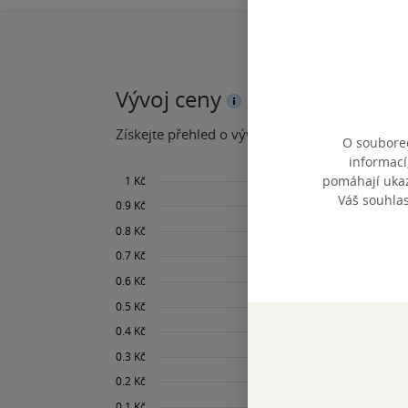
Vývoj ceny
Získejte přehled o vývoji ceny za posledních 60
O souborec
informací
pomáhají ukazo
Váš souhla