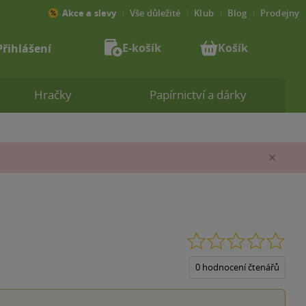
Akce a slevy
Vše důležité
Klub
Blog
Prodejny
E-košík
Košík
Přihlášení
Hračky
Papírnictví a dárky
Zav
0.0
z
5
0 hodnocení čtenářů
hvěz