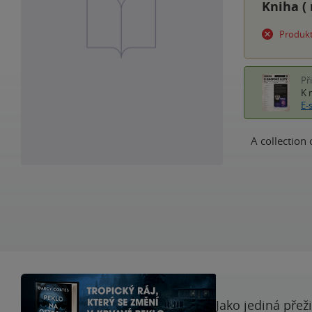
Kniha (
Produkt
Př
K 
E-
A collection
Jako jediná přež