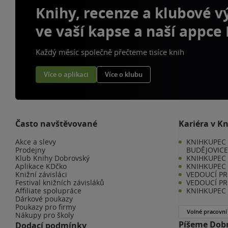
Knihy, recenze a klubové 
ve vaší kapse a naší appce
Každý měsíc společně přečteme tisíce knih
Více o aplikaci
Více o klubu
Často navštěvované
Kariéra v K
Akce a slevy
KNIHKUPEC 
Prodejny
BUDĚJOVIC
Klub Knihy Dobrovský
KNIHKUPEC -
Aplikace KDčko
KNIHKUPEC 
Knižní závisláci
VEDOUCÍ PR
Festival knižních závisláků
VEDOUCÍ PR
Affiliate spolupráce
KNIHKUPEC 
Dárkové poukazy
Poukazy pro firmy
Volné pracovní
Nákupy pro školy
Píšeme Dobr
Dodací podmínky