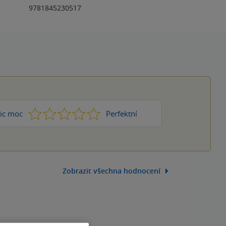
9781845230517
1
2
3
4
5
ic moc
Perfektní
Zobrazit všechna hodnocení