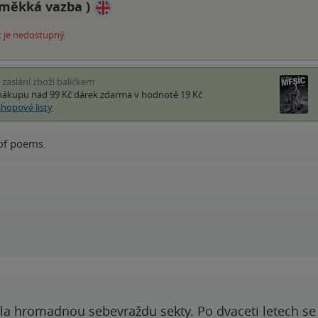
měkká vazba
)
 je nedostupný.
i zaslání zboží balíčkem
nákupu nad 99 Kč
dárek zdarma
v hodnotě 19 Kč
shopové listy
 of poems.
ila hromadnou sebevraždu sekty. Po dvaceti letech se 