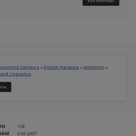
Více informací
zojazyčná literatura
»
English literature
»
Nonfiction
»
 and Linguistics
téma
RAN
128
DÁNÍ
5.03.2007