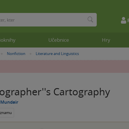
ioknihy
Učebnice
Hry
Nonfiction
Literature and Linguistics
»
»
ographer''s Cartography
Mundair
seznamu