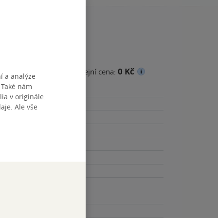
0 Kč
cena
Minimální prodejní cena:
í a analýze
. Také nám
ia v originále.
je. Ale vše