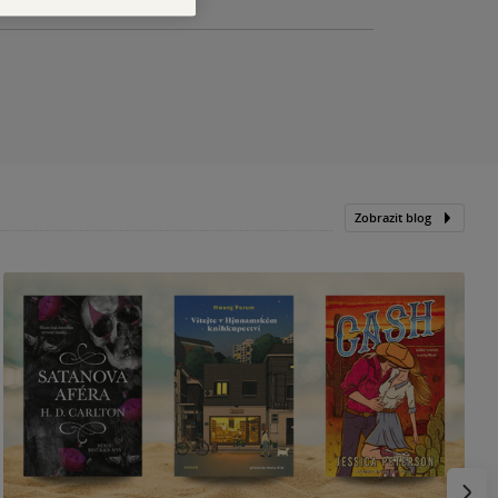
Zobrazit blog
N
p
Násled