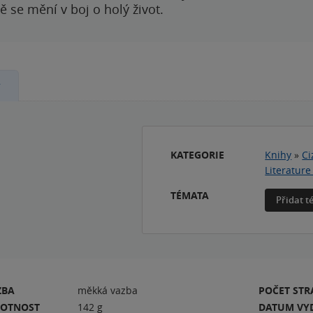
 se mění v boj o holý život.
y
KATEGORIE
Knihy
»
Ci
Literature
TÉMATA
Přidat 
ZBA
měkká vazba
POČET ST
OTNOST
142 g
DATUM VY