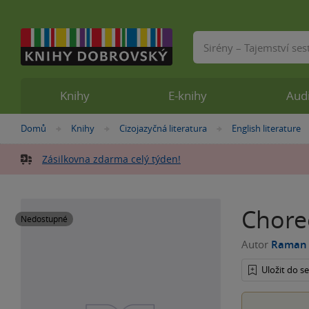
Vyhledávání
Knihy
E-knihy
Aud
Nacházíte
Domů
Knihy
Cizojazyčná literatura
English literature
»
»
»
se
zde:
Zásilkovna zdarma celý týden!
Chore
Nedostupné
Autor
Raman 
Uložit do 