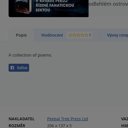
odlehlém ostrově
0
Popis
Hodnocení
Vývoj cen
A collection of poems.
Sdílet
NAKLADATEL
Peepal Tree Press Ltd
VA
ROZMĚR
206 x 137 x 5
HM