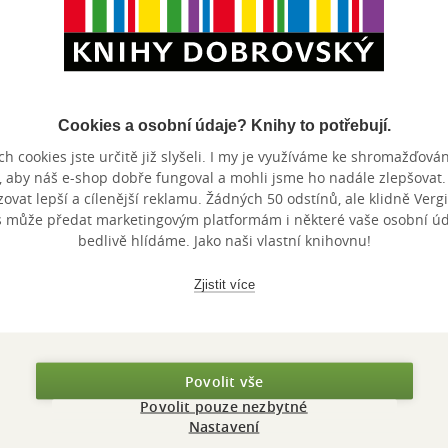
Cookies a osobní údaje? Knihy to potřebují.
Maloobchodní 
 dní.
h cookies jste určitě již slyšeli. I my je využíváme ke shromažďován
, aby náš e-shop dobře fungoval a mohli jsme ho nadále zlepšovat
vat lepší a cílenější reklamu. Žádných 50 odstínů, ale klidně Vergil
s může předat marketingovým platformám i některé vaše osobní úda
bedlivě hlídáme. Jako naši vlastní knihovnu!
Zjistit více
Povolit vše
Povolit pouze nezbytné
Nastavení