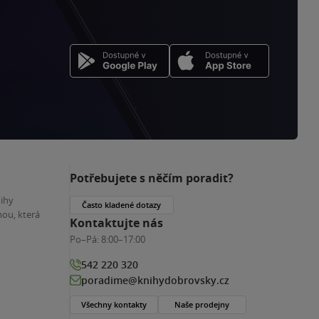
Potřebujete s něčím poradit?
nihy
Často kladené dotazy
ou, která
Kontaktujte nás
Po–Pá:
8:00–17:00
542 220 320
poradime@knihydobrovsky.cz
Všechny kontakty
Naše prodejny