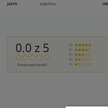
JAZYK
angličtina
IS
0.0
z
5
0×
5 hvězdiček
0×
4 hvězdičky
0×
3 hvězdičky
0×
2 hvězdičky
0×
0
hodnocení čtenářů
1 hvezdička