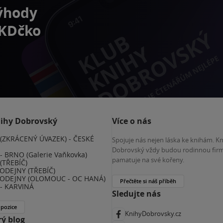
výhody
 KDčko
nihy Dobrovský
Více o nás
(ZKRÁCENÝ ÚVAZEK) - ČESKÉ
Spojuje nás nejen láska ke knihám. K
E
Dobrovský vždy budou rodinnou firm
 BRNO (Galerie Vaňkovka)
pamatuje na své kořeny.
(TŘEBÍČ)
ODEJNY (TŘEBÍČ)
ODEJNY (OLOMOUC - OC HANÁ)
Přečtěte si náš příběh
- KARVINÁ
Sledujte nás
 pozice
KnihyDobrovsky.cz
ý blog