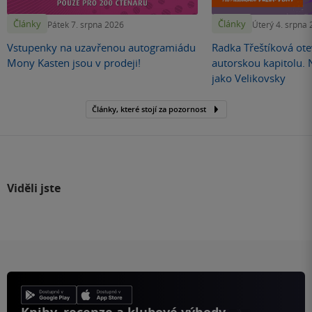
Články
Články
Pátek 7. srpna 2026
Úterý 4. srpna
Vstupenky na uzavřenou autogramiádu
Radka Třeštíková otev
Mony Kasten jsou v prodeji!
autorskou kapitolu.
jako Velikovsky
Články, které stojí za pozornost
Viděli jste