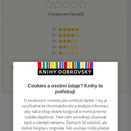
0
hodnocení čtenářů
0×
5 hvězdiček
0×
4 hvězdičky
0×
3 hvězdičky
0×
2 hvězdičky
0×
1 hvezdička
PŘIDEJTE SVÉ HODNOCENÍ PRODUKTU
1
2
3
4
5
Cookies a osobní údaje? Knihy to
potřebují.
O souborech cookies jste určitě již slyšeli. I my je
Zobrazit všechna hodnocení
využíváme ke shromažďování a analýze informací,
aby náš e-shop dobře fungoval a mohli jsme ho
nadále zlepšovat. Také nám pomáhají ukazovat
Přidat hodnocení
lepší a cílenější reklamu. Žádných 50 odstínů, ale
klidně Vergilia v originále. Váš souhlas může předat