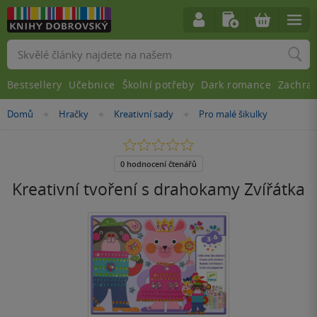
Vyhledávání
Bestsellery
Učebnice
Školní potřeby
Dark romance
Zachra
Nacházíte
Domů
Hračky
Kreativní sady
Pro malé šikulky
»
»
»
se
zde:
0.0
z
5
0 hodnocení čtenářů
hvězdiček
Kreativní tvoření s drahokamy Zvířátka