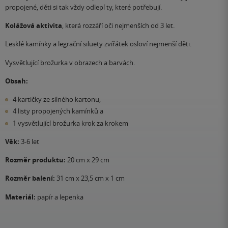
propojené, děti si tak vždy odlepí ty, které potřebují.
Kolážová aktivita
, která rozzáří oči nejmenších od 3 let.
Lesklé kamínky a legrační siluety zvířátek osloví nejmenší děti.
Vysvětlující brožurka v obrazech a barvách.
Obsah:
4 kartičky ze silného kartonu,
4 listy propojených kamínků a
1 vysvětlující brožurka krok za krokem
Věk:
3-6 let
Rozměr produktu:
20 cm x 29 cm
Rozměr balení:
31 cm x 23,5 cm x 1 cm
Materiál:
papír a lepenka