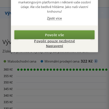
marketingovým platformám i některé vaše osobní
údaje. Ale vše bedlivě hlídáme. Jako naši vlastní
knihovnu!
Vývoj ceny
Zjistit více
Povolit vše
Vývoj ceny
Povolit pouze nezbytné
Nastavení
Získejte přehled o vývoji ceny za posledních 60 dní.
322 Kč
Maloobchodní cena
Minimální prodejní cena: