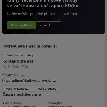
Knihy, recenze a klubové výhody
ve vaší kapse a naší appce KDčko
Každý měsíc společně přečteme tisíce knih
Více o aplikaci
Více o klubu
Potřebujete s něčím poradit?
Často kladené dotazy
Kontaktujte nás
Po–Pá:
8:00–17:00
542 220 320
poradime@knihydobrovsky.cz
Všechny kontakty
Naše prodejny
Často navštěvované
Akce a slevy
Prodejny
Klub Knihy Dobrovský
Aplikace KDčko