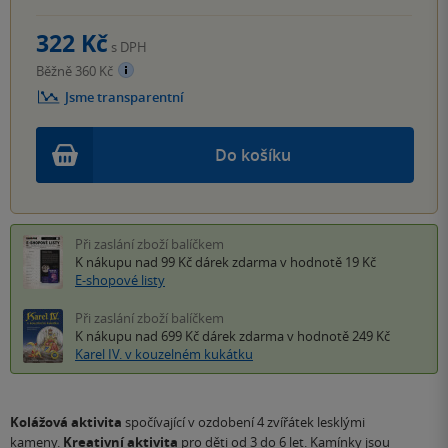
322 Kč
s DPH
Běžně 360 Kč
Jsme transparentní
Do košíku
Při zaslání zboží balíčkem
K nákupu nad 99 Kč
dárek zdarma
v hodnotě 19 Kč
E-shopové listy
Při zaslání zboží balíčkem
K nákupu nad 699 Kč
dárek zdarma
v hodnotě 249 Kč
Karel IV. v kouzelném kukátku
Kolážová aktivita
spočívající v
ozdobení 4 zvířátek lesklými
kameny.
Kreativní aktivita
pro děti od 3 do 6 let. Kamínky jsou