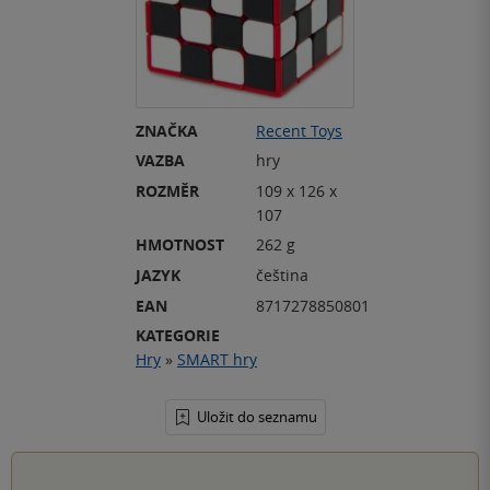
ZNAČKA
Recent Toys
VAZBA
hry
ROZMĚR
109 x 126 x
107
HMOTNOST
262 g
JAZYK
čeština
EAN
8717278850801
KATEGORIE
Hry
»
SMART hry
Uložit do seznamu