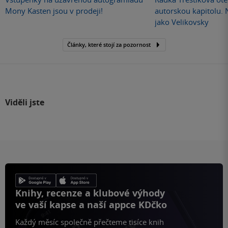
Mony Kasten jsou v prodeji!
autorskou kapitolu.
jako Velikovsky
Články, které stojí za pozornost
Viděli jste
Knihy, recenze a klubové výhody
ve vaší kapse a naší appce KDčko
Každý měsíc společně přečteme tisíce knih