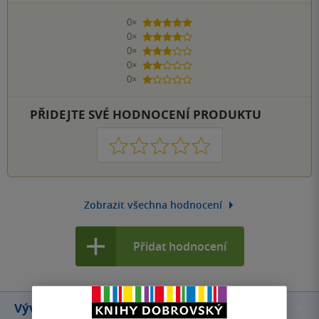
0×
5 hvězdiček
0×
4 hvězdičky
0×
3 hvězdičky
0×
2 hvězdičky
0×
1 hvezdička
PŘIDEJTE SVÉ HODNOCENÍ PRODUKTU
1
2
3
4
5
Zobrazit všechna hodnocení
Přidat hodnocení
Vývoj ceny