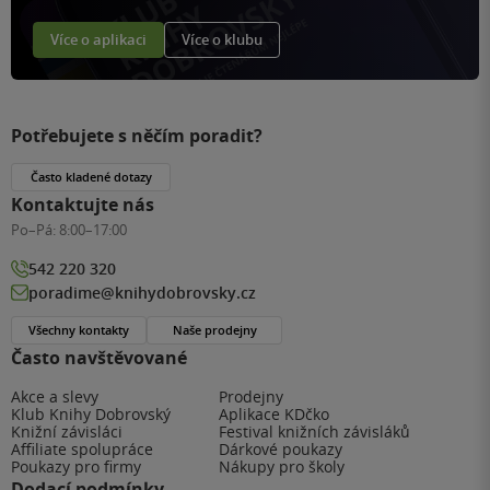
Více o aplikaci
Více o klubu
Potřebujete s něčím poradit?
Často kladené dotazy
Kontaktujte nás
Po–Pá:
8:00–17:00
542 220 320
poradime@knihydobrovsky.cz
Všechny kontakty
Naše prodejny
Často navštěvované
Akce a slevy
Prodejny
Klub Knihy Dobrovský
Aplikace KDčko
Knižní závisláci
Festival knižních závisláků
Affiliate spolupráce
Dárkové poukazy
Poukazy pro firmy
Nákupy pro školy
Dodací podmínky