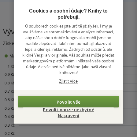
Cookies a osobní údaje? Knihy to
potřebují.
O souborech cookies jste určitě již slyšeli. I my je
Vývoj ceny
využíváme ke shromažďování a analýze informací,
aby náš e-shop dobře fungoval a mohli jsme ho
Získejte přehled o vývoji ceny za posledních 60 dní.
nadále zlepšovat. Také nám pomáhají ukazovat
lepší a cílenější reklamu. Žádných 50 odstínů, ale
klidně Vergilia v originále. Váš souhlas může předat
0 Kč
Maloobchodní cena
Minimální prodejní cena:
marketingovým platformám i některé vaše osobní
údaje. Ale vše bedlivě hlídáme. Jako naši vlastní
knihovnu!
Zjistit více
Povolit vše
Povolit pouze nezbytné
Nastavení