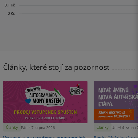
Články, které stojí za pozornost
Články
Články
Pátek 7. srpna 2026
Úterý 4. srpna
Vstupenky na uzavřenou autogramiádu
Radka Třeštíková otev