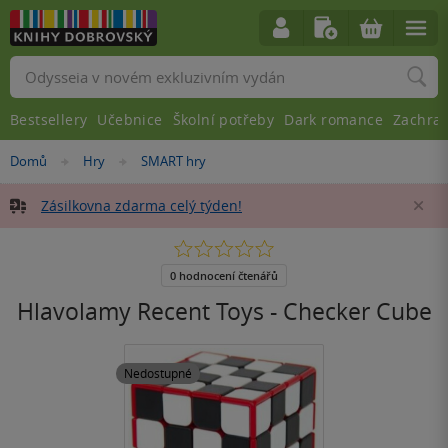
Vyhledávání
Bestsellery
Učebnice
Školní potřeby
Dark romance
Zachra
Nacházíte
Domů
Hry
SMART hry
»
»
se
zde:
Zásilkovna zdarma celý týden!
Za
0.0
z
5
0 hodnocení čtenářů
hvězdiček
Hlavolamy Recent Toys - Checker Cube
Nedostupné