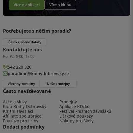
Více o aplikaci
Více o klubu
Potřebujete s něčím poradit?
Často kladené dotazy
Kontaktujte nás
Po–Pá:
8:00–17:00
542 220 320
poradime@knihydobrovsky.cz
Všechny kontakty
Naše prodejny
Často navštěvované
Akce a slevy
Prodejny
Klub Knihy Dobrovský
Aplikace KDčko
Knižní závisláci
Festival knižních závisláků
Affiliate spolupráce
Dárkové poukazy
Poukazy pro firmy
Nákupy pro školy
Dodací podmínky