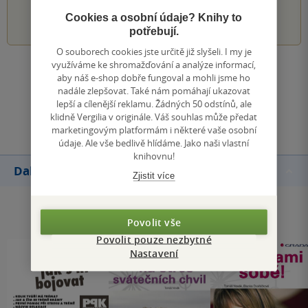
1
2
3
4
5
Cookies a osobní údaje? Knihy to
potřebují.
O souborech cookies jste určitě již slyšeli. I my je
využíváme ke shromažďování a analýze informací,
Zobrazit všechna hodnocení
aby náš e-shop dobře fungoval a mohli jsme ho
nadále zlepšovat. Také nám pomáhají ukazovat
lepší a cílenější reklamu. Žádných 50 odstínů, ale
Přidat hodnocení
klidně Vergilia v originále. Váš souhlas může předat
marketingovým platformám i některé vaše osobní
údaje. Ale vše bedlivě hlídáme. Jako naši vlastní
knihovnu!
Další knihy autora
Zjistit více
Povolit vše
Povolit pouze nezbytné
Nastavení