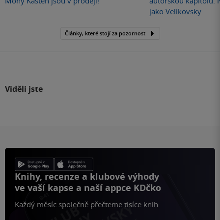
Mony Kasten jsou v prodeji!
autorskou kapitolu.
jako Velikovsky
Články, které stojí za pozornost
Viděli jste
Knihy, recenze a klubové výhody
ve vaší kapse a naší appce KDčko
Každý měsíc společně přečteme tisíce knih