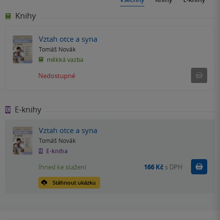
Knihy
Vztah otce a syna
Tomáš Novák
měkká vazba
Ned
Nedostupné
E-knihy
Vztah otce a syna
Tomáš Novák
E-kniha
Koupit
Ihned ke stažení
166 Kč
s DPH
Stáhnout ukázku