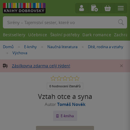
Vyhledávání
Bestsellery
Učebnice
Školní potřeby
Dark romance
Zachra
Nacházíte
Domů
E-knihy
Naučná literatura
Dítě, rodina a vztahy
»
»
»
se
Výchova
»
zde:
Zásilkovna zdarma celý týden!
Za
0.0
z
5
0 hodnocení čtenářů
hvězdiček
Vztah otce a syna
Autor
Tomáš Novák
E-kniha