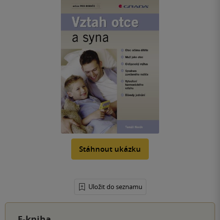
Stáhnout ukázku
Uložit do seznamu
E-kniha