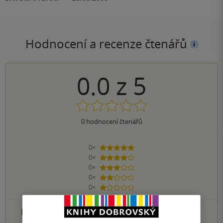
Hodnocení a recenze čtenářů
0.0
z
5
0
hodnocení čtenářů
0×
5 hvězdiček
0×
4 hvězdičky
0×
3 hvězdičky
0×
2 hvězdičky
0×
1 hvezdička
PŘIDEJTE SVÉ HODNOCENÍ PRODUKTU