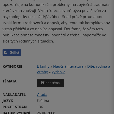
upozorňuje na komunikační problémy, na zbytečná traumata,
která vztah zatěžují. Vztah "otec a synn" bývá považován za
psychologicky nejsložitější vůbec. Snad právě proto autor
zvolil formu rozhovorů a dopisů, aby tento tak komplikovaný
vztah přiblížil a co nejvíce objasnil. Doufáme, že vám tato
publikace přinese množství podnětů a třeba i napomůže ve
složitých rodinných situacích.
Sdílet
KATEGORIE
E-knihy
»
Naučná literatura
»
Dítě, rodina a
vztahy
»
Výchova
TÉMATA
Přidat téma
NAKLADATEL
Grada
JAZYK
čeština
POČET STRAN
136
DATUM VYDÁNÍ
26.06.2008