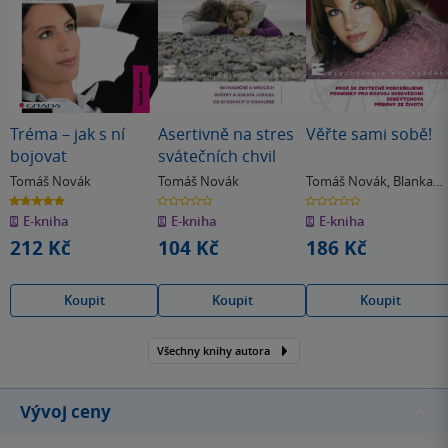
Tréma – jak s ní
Asertivně na stres
Věřte sami sobě!
bojovat
svátečních chvil
Tomáš Novák
Tomáš Novák
Tomáš Novák
,
Blanka
Dvořáčková
5.0
0.0
0.0
z
z
z
E-kniha
E-kniha
E-kniha
5
5
5
hvězdiček
hvězdiček
hvězdiček
212 Kč
104 Kč
186 Kč
Koupit
Koupit
Koupit
Všechny knihy autora
Vývoj ceny