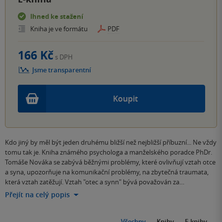
Ihned ke stažení
Kniha je ve formátu
PDF
166 Kč
s DPH
Jsme transparentní
Koupit
Kdo jiný by měl být jeden druhému bližší než nejbližší příbuzní... Ne vždy
tomu tak je. Kniha známého psychologa a manželského poradce PhDr.
Tomáše Nováka se zabývá běžnými problémy, které ovlivňují vztah otce
a syna, upozorňuje na komunikační problémy, na zbytečná traumata,
která vztah zatěžují. Vztah "otec a synn" bývá považován za…
Přejít na celý popis
Všechny
Knihy
E-knihy