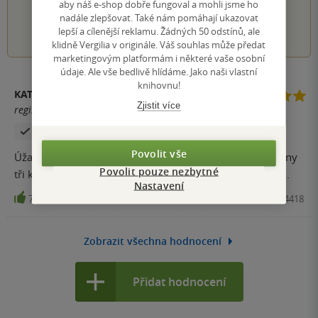
aby náš e-shop dobře fungoval a mohli jsme ho
nadále zlepšovat. Také nám pomáhají ukazovat
1
2
3
4
5
lepší a cílenější reklamu. Žádných 50 odstínů, ale
klidně Vergilia v originále. Váš souhlas může předat
marketingovým platformám i některé vaše osobní
údaje. Ale vše bedlivě hlídáme. Jako naši vlastní
knihovnu!
KATEŘINA NOVOTNÁ
Zjistit více
registrovaný uživatel
Zakoupil produkt
Povolit vše
Úžasná kniha, velmi poutavě napsaná. Četla jsem všechny
Povolit pouze nezbytné
tři knihy z této série, všechny tři jsou skvělé. Doporučuji.
Nastavení
7
Kniha, Čas, 2023, 9788074754418
Zobrazit všechna hodnocení
Přidat hodnocení