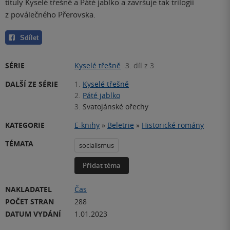
tituly Kyselé třešně a Páté jablko a završuje tak trilogii
z poválečného Přerovska.
Sdílet
SÉRIE
Kyselé třešně
3. díl z 3
DALŠÍ ZE SÉRIE
1.
Kyselé třešně
2.
Páté jablko
3.
Svatojánské ořechy
KATEGORIE
E-knihy
»
Beletrie
»
Historické romány
TÉMATA
socialismus
Přidat téma
NAKLADATEL
Čas
POČET STRAN
288
DATUM VYDÁNÍ
1.01.2023