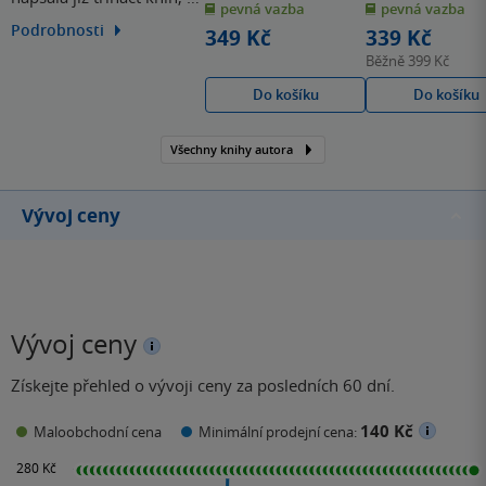
pevná vazba
pevná vazba
5
5
hvězdiček
hvězdiček
nichž první vznikla v
Podrobnosti
349 Kč
339 Kč
době, kdy byla
Běžně
399 Kč
studentkou střední školy.
Do košíku
Do košíku
Všechny knihy autora
Vývoj ceny
Vývoj ceny
Získejte přehled o vývoji ceny za posledních 60 dní.
140 Kč
Maloobchodní cena
Minimální prodejní cena: