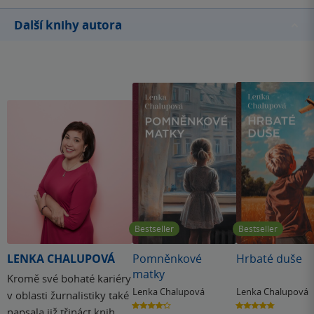
Další knihy autora
Bestseller
Bestseller
LENKA CHALUPOVÁ
Pomněnkové
Hrbaté duše
matky
Kromě své bohaté kariéry
Lenka Chalupová
Lenka Chalupová
v oblasti žurnalistiky také
4.3
4.8
napsala již třináct knih, z
z
z