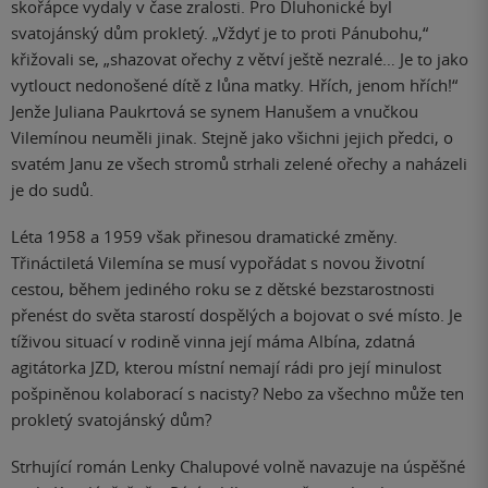
skořápce vydaly v čase zralosti. Pro Dluhonické byl
svatojánský dům prokletý. „Vždyť je to proti Pánubohu,“
křižovali se, „shazovat ořechy z větví ještě nezralé… Je to jako
vytlouct nedonošené dítě z lůna matky. Hřích, jenom hřích!“
Jenže Juliana Paukrtová se synem Hanušem a vnučkou
Vilemínou neuměli jinak. Stejně jako všichni jejich předci, o
svatém Janu ze všech stromů strhali zelené ořechy a naházeli
je do sudů.
Léta 1958 a 1959 však přinesou dramatické změny.
Třináctiletá Vilemína se musí vypořádat s novou životní
cestou, během jediného roku se z dětské bezstarostnosti
přenést do světa starostí dospělých a bojovat o své místo. Je
tíživou situací v rodině vinna její máma Albína, zdatná
agitátorka JZD, kterou místní nemají rádi pro její minulost
pošpiněnou kolaborací s nacisty? Nebo za všechno může ten
prokletý svatojánský dům?
Strhující román Lenky Chalupové volně navazuje na úspěšné