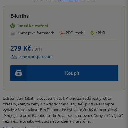
E-kniha
Ihned ke stažení
Kniha je ve formátech
PDF
mobi
ePUB
279 Kč
s DPH
Jsme transparentní
Koupit
Lidi ten dům lákal – a současně děsil. V jeho zahradě rostly letité
ořešáky, kterým nebylo nikdy dopřáno, aby svůj plod ve skořápce
vydaly v čase zralosti. Pro Dluhonické byl svatojánský dům prokletý.
„Vždyť je to proti Pánubohu,“ křižovali se, „shazovat ořechy z větví ještě
nezralé… Je to jako vytlouct nedonošené dítě z lůna…