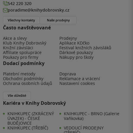
542 220 320
poradime@knihydobrovsky.cz
Všechny kontakty
Naše prodejny
Často navštěvované
Akce a slevy
Prodejny
Klub Knihy Dobrovský
Aplikace KDčko
Knižní závisláci
Festival knižních závisláků
Affiliate spolupráce
Dárkové poukazy
Poukazy pro firmy
Nákupy pro školy
Dodací podmínky
Platební metody
Doprava
Obchodní podmínky
Reklamace a vrácení
Ochrana osobních údajů
Nastavení cookies
Vše důležité
Kariéra v Knihy Dobrovský
KNIHKUPEC (ZKRÁCENÝ
KNIHKUPEC - BRNO (Galerie
ÚVAZEK) - ČESKÉ
Vaňkovka)
BUDĚJOVICE
KNIHKUPEC (TŘEBÍČ)
VEDOUCÍ PRODEJNY
(TŘEBÍČ)