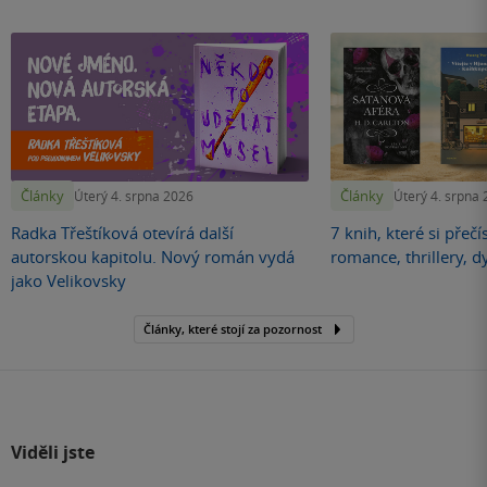
Články
Články
Úterý 4. srpna 2026
Úterý 4. srpna
Radka Třeštíková otevírá další
7 knih, které si přečí
autorskou kapitolu. Nový román vydá
romance, thrillery, d
jako Velikovsky
Články, které stojí za pozornost
Viděli jste