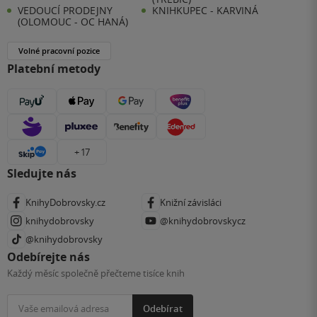
VEDOUCÍ PRODEJNY
KNIHKUPEC - KARVINÁ
(OLOMOUC - OC HANÁ)
Volné pracovní pozice
Platební metody
+ 17
Sledujte nás
KnihyDobrovsky.cz
Knižní závisláci
knihydobrovsky
@knihydobrovskycz
@knihydobrovsky
Odebírejte nás
Každý měsíc společně přečteme tisíce knih
Odebírat