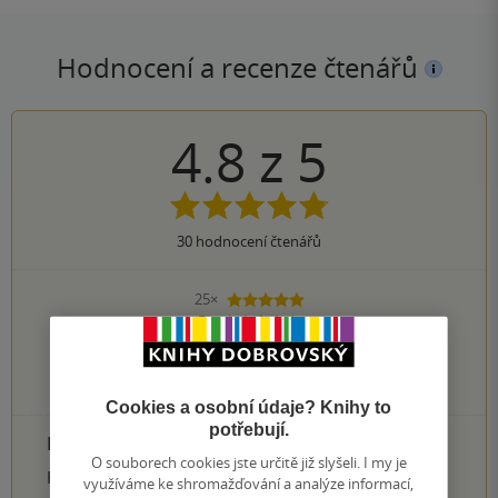
Hodnocení a recenze čtenářů
4.8
z
5
30
hodnocení čtenářů
25×
5 hvězdiček
5×
4 hvězdičky
0×
3 hvězdičky
0×
2 hvězdičky
0×
1 hvezdička
Cookies a osobní údaje? Knihy to
potřebují.
PŘIDEJTE SVÉ HODNOCENÍ PRODUKTU
O souborech cookies jste určitě již slyšeli. I my je
Hodnocení našich knihkupců: 0.0 z 5
využíváme ke shromažďování a analýze informací,