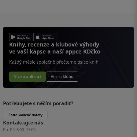
Knihy, recenze a klubové výhody
ve vaší kapse a naší appce KDčko
Každý měsíc společně přečteme tisíce knih
Více o aplikaci
Více o klubu
Potřebujete s něčím poradit?
Často kladené dotazy
Kontaktujte nás
Po–Pá:
8:00–17:00