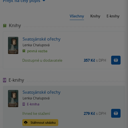
Přejít na celý popis
Všechny
Knihy
E-knihy
Knihy
Svatojánské ořechy
Lenka Chalupová
pevná vazba
Do k
Dostupné u dodavatele
357 Kč
s DPH
E-knihy
Svatojánské ořechy
Lenka Chalupová
E-kniha
Koupit
Ihned ke stažení
279 Kč
s DPH
Stáhnout ukázku