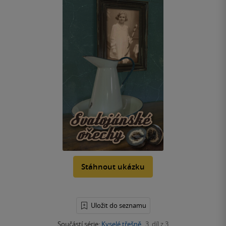
Stáhnout ukázku
Uložit do seznamu
Součástí série:
Kyselé třešně
3. díl z 3