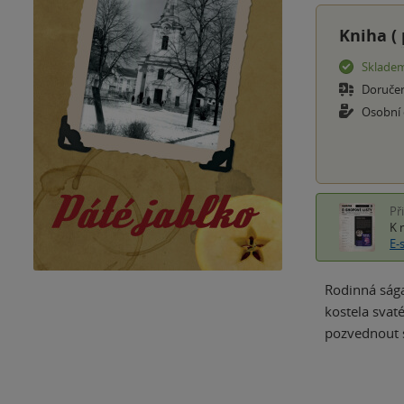
Kniha (
Sklade
Doruče
Osobní
Př
K 
E-
Rodinná sága
kostela svat
pozvednout 