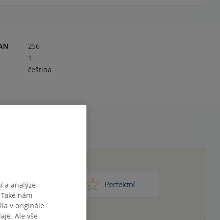
RAN
256
1
čeština
1
2
3
4
5
ic moc
Perfektní
í a analýze
. Také nám
ia v originále.
je. Ale vše