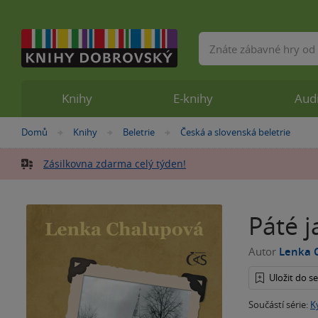
Vyhledávání
Knihy
E-knihy
Aud
Nacházíte
Domů
Knihy
Beletrie
Česká a slovenská beletrie
»
»
»
se
zde:
Zásilkovna zdarma celý týden!
Páté j
Autor
Lenka 
Uložit do 
Součástí série:
K