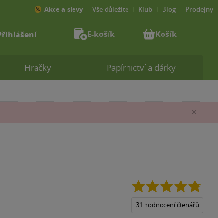
Akce a slevy
Vše důležité
Klub
Blog
Prodejny
E-košík
Košík
Přihlášení
Hračky
Papírnictví a dárky
Zav
4.8
z
5
31 hodnocení čtenářů
hvězd