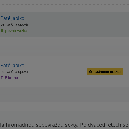
Páté jablko
Lenka Chalupová
pevná vazba
Páté jablko
Lenka Chalupová
Stáhnout ukázku
E-kniha
ila hromadnou sebevraždu sekty. Po dvaceti letech se 