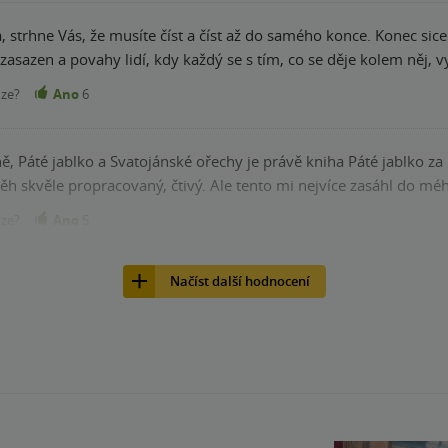
 strhne Vás, že musíte číst a číst až do samého konce. Konec sice
j zasazen a povahy lidí, kdy každý se s tím, co se děje kolem ně
nze?
Ano
6
šně, Páté jablko a Svatojánské ořechy je právě kniha Páté jablko 
íběh skvěle propracovaný, čtivý. Ale tento mi nejvíce zasáhl do mé
nze?
Ano
5
Načíst další hodnocení