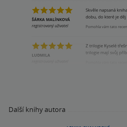
Skvěle napsaná kniha,
dobu, do které je dě
ŠÁRKA MALÍNKOVÁ
registrovaný uživatel
Pomohla vám tato rece
Z trilogie Kyselé tře
trilogie mají svůj př
LUDMILA
registrovaný uživatel
Pomohla vám tato rece
Zakoupil produkt
Další knihy autora