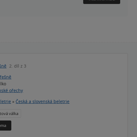
ešně
2. díl z 3
třešně
blko
nské ořechy
letrie
»
Česká a slovenská beletrie
tová válka
téma