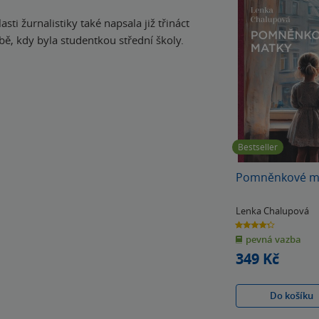
ti žurnalistiky také napsala již třináct
obě, kdy byla studentkou střední školy.
Bestseller
Pomněnkové m
Lenka Chalupová
4.3
z
pevná vazba
5
hvězdiček
349 Kč
Do košíku