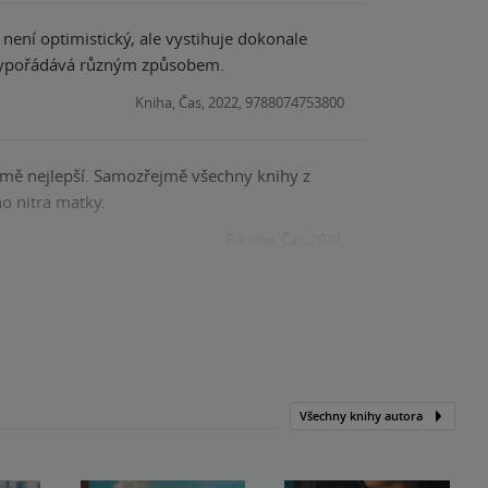
 není optimistický, ale vystihuje dokonale
j, vypořádává různým způsobem.
Kniha, Čas, 2022, 9788074753800
za mě nejlepší. Samozřejmě všechny knihy z
ho nitra matky.
E-kniha, Čas, 2022,
Všechny knihy autora