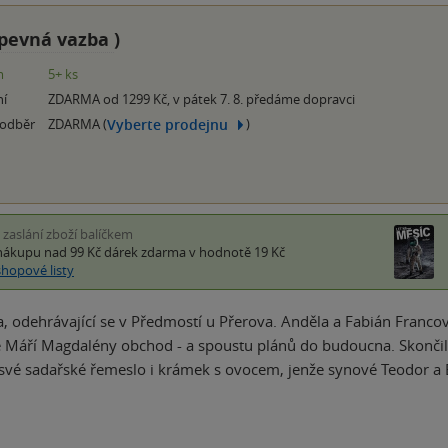
pevná vazba
)
m
5+ ks
ní
ZDARMA od 1299 Kč, v pátek 7. 8. předáme dopravci
Vyberte prodejnu
 odběr
ZDARMA (
)
i zaslání zboží balíčkem
nákupu nad 99 Kč
dárek zdarma
v hodnotě 19 Kč
shopové listy
, odehrávající se v Předmostí u Přerova. Anděla a Fabián Francov
é Máří Magdalény obchod - a spoustu plánů do budoucna. Skončila
své sadařské řemeslo i krámek s ovocem, jenže synové Teodor a