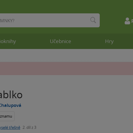
ioknihy
Učebnice
Hry
ablko
Chalupová
seznamu
yselé třešně
2. díl z 3