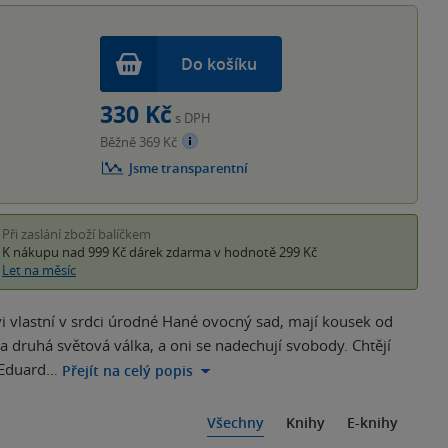
Do košíku
330 Kč
s DPH
Běžně 369 Kč
Jsme transparentní
Při zaslání zboží balíčkem
K nákupu nad 999 Kč
dárek zdarma
v hodnotě 299 Kč
Let na měsíc
i vlastní v srdci úrodné Hané ovocný sad, mají kousek od
 druhá světová válka, a oni se nadechují svobody. Chtějí
 Eduard…
Přejít na celý popis
Všechny
Knihy
E-knihy