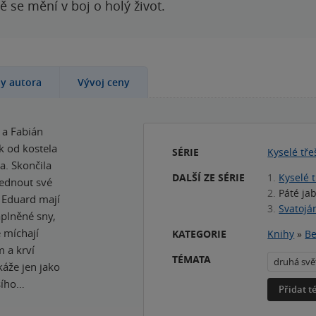
 se mění v boj o holý život.
hy autora
Vývoj ceny
 a Fabián
k od kostela
SÉRIE
Kyselé tř
. Skončila
DALŠÍ ZE SÉRIE
1.
Kyselé 
vednout své
2.
Páté ja
 Eduard mají
3.
Svatojá
plněné sny,
e míchají
KATEGORIE
Knihy
»
Be
m a krví
TÉMATA
druhá svě
káže jen jako
šího…
Přidat 