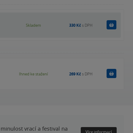
Do košík
Skladem
330 Kč
s DPH
Koupit
Ihned ke stažení
269 Kč
s DPH
minulost vrací a festival na
Více informací