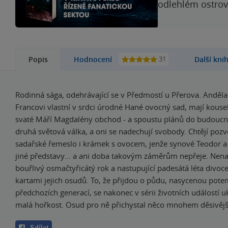
odlehlém ostrově
31
Popis
Hodnocení
Další kni
Rodinná sága, odehrávající se v Předmostí u Přerova. Anděla
Francovi vlastní v srdci úrodné Hané ovocný sad, mají kouse
svaté Máří Magdalény obchod - a spoustu plánů do budoucna
druhá světová válka, a oni se nadechují svobody. Chtějí poz
sadařské řemeslo i krámek s ovocem, jenže synové Teodor a
jiné představy… a ani doba takovým záměrům nepřeje. Nena
bouřlivý osmačtyřicátý rok a nastupující padesátá léta divoc
kartami jejich osudů. To, že přijdou o půdu, nasycenou pote
předchozích generací, se nakonec v sérii životních událostí u
malá hořkost. Osud pro ně přichystal něco mnohem děsivěj
Sdílet