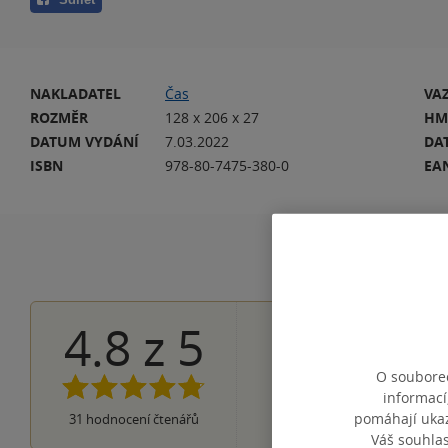
NAKLADATEL
Čas
VA
ROZMĚR
128 x 206 x 27
HM
DATUM VYDÁNÍ
7.03.2022
DA
ISBN
978-80-7475-380-0
EA
4.8
z
5
26×
5 hvězdiče
4×
4 hvězdičky
O souborec
1×
3 hvězdičky
0×
informací
2 hvězdičky
0×
pomáhají ukazo
31
hodnocení čtenářů
1 hvezdička
Váš souhla