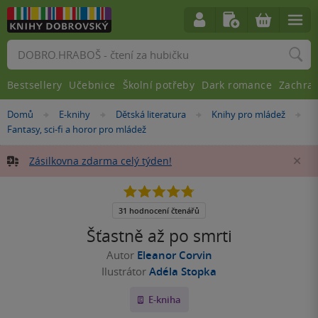
Vyhledávání
Bestsellery
Učebnice
Školní potřeby
Dark romance
Zachra
Nacházíte
Domů
E-knihy
Dětská literatura
Knihy pro mládež
»
»
»
»
se
Fantasy, sci-fi a horor pro mládež
zde:
Zásilkovna zdarma celý týden!
Za
4.8
z
5
31 hodnocení čtenářů
hvězdiček
Šťastně až po smrti
Autor
Eleanor Corvin
Ilustrátor
Adéla Stopka
E-kniha