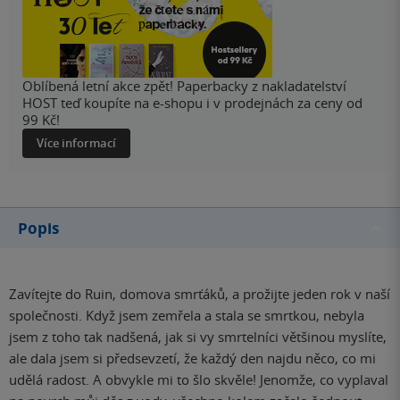
Oblíbená letní akce zpět! Paperbacky z nakladatelství
HOST teď koupíte na e-shopu i v prodejnách za ceny od
99 Kč!
Více informací
Popis
Zavítejte do Ruin, domova smrťáků, a prožijte jeden rok v naší
společnosti. Když jsem zemřela a stala se smrtkou, nebyla
jsem z toho tak nadšená, jak si vy smrtelníci většinou myslíte,
ale dala jsem si předsevzetí, že každý den najdu něco, co mi
udělá radost. A obvykle mi to šlo skvěle! Jenomže, co vyplaval