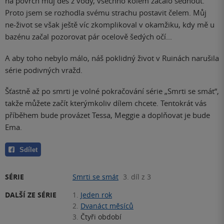
na povrch můj děs z vody, všechno kolem začalo šednout.
Proto jsem se rozhodla svému strachu postavit čelem. Můj
ne-život se však ještě víc zkomplikoval v okamžiku, kdy mě u
bazénu začal pozorovat pár ocelově šedých očí...
A aby toho nebylo málo, náš poklidný život v Ruinách narušila
série podivných vražd.
Šťastně až po smrti je volné pokračování série „Smrti se smát“,
takže můžete začít kterýmkoliv dílem chcete. Tentokrát vás
příběhem bude provázet Tessa, Meggie a doplňovat je bude
Ema.
Sdílet
SÉRIE
Smrti se smát
3. díl z 3
DALŠÍ ZE SÉRIE
1.
Jeden rok
2.
Dvanáct měsíců
3.
Čtyři období