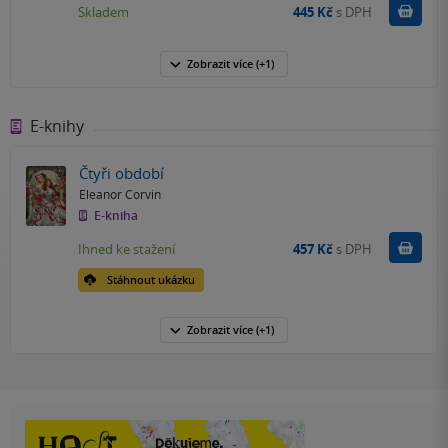
Do k
Skladem
445 Kč
s DPH
Zobrazit
více
(+1)
E-knihy
Čtyři období
Eleanor Corvin
E-kniha
Koupit
Ihned ke stažení
457 Kč
s DPH
Stáhnout ukázku
Zobrazit
více
(+1)