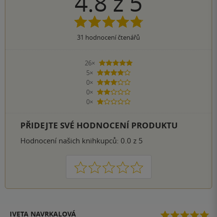
4.8
z
5
31
hodnocení čtenářů
26×
5 hvězdiček
5×
4 hvězdičky
0×
3 hvězdičky
0×
2 hvězdičky
0×
1 hvezdička
PŘIDEJTE SVÉ HODNOCENÍ PRODUKTU
Hodnocení našich knihkupců: 0.0 z 5
1
2
3
4
5
IVETA NAVRKALOVÁ