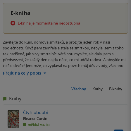
E-kniha
E-kniha je momentálně nedostupná
Zavítejte do Ruin, domova smrťáků, a prožijte jeden rok v naší
společnosti. Když jsem zemřela a stala se smrtkou, nebyla jsem z toho
tak nadšená, jak si vy smrtelníci většinou myslíte, ale dala jsem si
předsevzetí, že každý den najdu něco, co mi udělá radost. A obvykle mi
to šlo skvěle! Jenomže, co vyplaval na povrch můj děs z vody, všechno…
Přejít na celý popis
Všechny
Knihy
E-knihy
Knihy
Čtyři období
Eleanor Corvin
měkká vazba