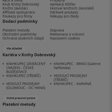
Akce a slevy
Prodejny
Klub Knihy Dobrovský
Aplikace KDčko
Knižní závisláci
Festival knižních závisláků
Affiliate spolupráce
Dárkové poukazy
Poukazy pro firmy
Nákupy pro školy
Dodací podmínky
Platební metody
Doprava
Obchodní podmínky
Reklamace a vrácení
Ochrana osobních údajů
Nastavení cookies
Vše důležité
Kariéra v Knihy Dobrovský
KNIHKUPEC (ZKRÁCENÝ
KNIHKUPEC - BRNO (Galerie
ÚVAZEK) - ČESKÉ
Vaňkovka)
BUDĚJOVICE
KNIHKUPEC (TŘEBÍČ)
VEDOUCÍ PRODEJNY
(TŘEBÍČ)
VEDOUCÍ PRODEJNY
KNIHKUPEC - KARVINÁ
(OLOMOUC - OC HANÁ)
Volné pracovní pozice
Platební metody