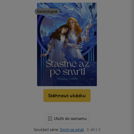
Nedostupné
Stáhnout ukázku
Uložit do seznamu
Součástí série:
Smrti se smát
3. díl z 3