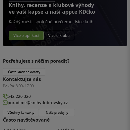
Knihy, recenze a klubové výhody
ve vaší kapse a naší appce KDčko
Každý měsíc společně přečteme tisíce knih
Více o aplikaci
Více o klubu
Potřebujete s něčím poradit?
Často kladené dotazy
Kontaktujte nás
Po–Pá:
8:00–17:00
542 220 320
poradime@knihydobrovsky.cz
Všechny kontakty
Naše prodejny
Často navštěvované