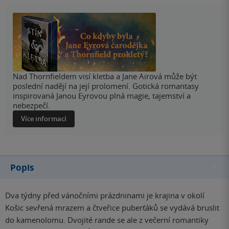
Nad Thornfieldem visí kletba a Jane Airová může být
poslední nadějí na její prolomení. Gotická romantasy
inspirovaná Janou Eyrovou plná magie, tajemství a
nebezpečí.
Více informací
Popis
Dva týdny před vánočními prázdninami je krajina v okolí
Košic sevřená mrazem a čtveřice puberťáků se vydává bruslit
do kamenolomu. Dvojité rande se ale z večerní romantiky