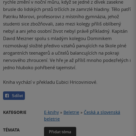
rychle změní v noční můru, když se jedné z dívek zasekne
brusle do lidských prstů trčících ze zamrzlé hladiny. Tělo patří
Patriku Morovi, profesorovi z místního gymnázia, jehož
studenti sice zbožňovali, zato mezi kolegy příliš oblíbený
nebyl a ani jeho osobní život nebyl právě příkladný. Kapitán
David Meizner spolu s mladým kolegou Dominikem
rozmotávají složité předivo vztahů panujících na škole plné
arogantních teenagerů a učitelů balancujících na pokraji
nervového zhroucení. Ve hře je až příliš mnoho podezřelých i
jedno hluboko pohřbené tajemství.
Kniha vychází v překladu Ľubici Hricoviniové.
Sdílet
KATEGORIE
E-knihy
»
Beletrie
»
Česká a slovenská
beletrie
TÉMATA
Přidat téma