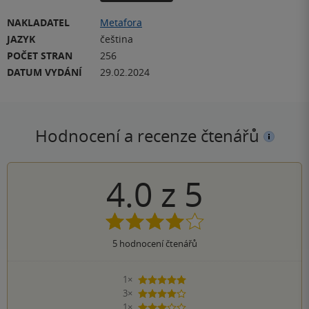
NAKLADATEL
Metafora
JAZYK
čeština
POČET STRAN
256
DATUM VYDÁNÍ
29.02.2024
Hodnocení a recenze čtenářů
4.0
z
5
5
hodnocení čtenářů
1×
5 hvězdiček
3×
4 hvězdičky
1×
3 hvězdičky