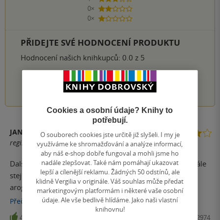
0×
2 hvězdičky
0×
1 hvezdička
PŘIDEJTE SVÉ HODNOCENÍ PRODUKTU
Hodnocení našich knihkupců: 0.0 z 5
1
2
3
4
5
Cookies a osobní údaje? Knihy to
potřebují.
JANA ŠIMEČKOVÁ
O souborech cookies jste určitě již slyšeli. I my je
registrovaný uživatel
využíváme ke shromažďování a analýze informací,
aby náš e-shop dobře fungoval a mohli jsme ho
nadále zlepšovat. Také nám pomáhají ukazovat
Další díl ze série s kapitánem Davidem, který zůstává stále
lepší a cílenější reklamu. Žádných 50 odstínů, ale
stejným buranem, jako v prvním díle. Jeho přehlížení a
klidně Vergilia v originále. Váš souhlas může předat
arogance, s jakou přistupuje ke svému poměrně
marketingovým platformám i některé vaše osobní
talentovanému kolegovi, je do nebe volající (a pak se
údaje. Ale vše bedlivě hlídáme. Jako naši vlastní
Přečíst
více
knihovnu!
nestydí využívat jeho rodinné vazby pro osobní účely).
4
Kniha, Metafora, 2024, 9788076252974