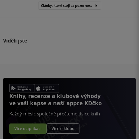
Články, které stojí za pozornost
Viděli jste
Knihy, recenze a klubové výhody
ve vaší kapse a naší appce KDčko
Každý měsíc společně přečteme tisíce knih
Více o aplikaci
Více o klubu