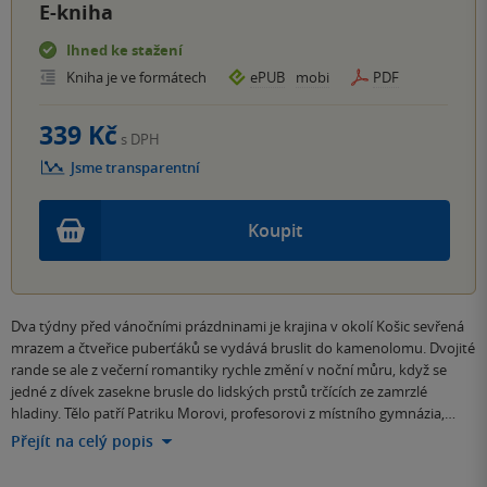
E-kniha
Ihned ke stažení
Kniha je ve formátech
ePUB
mobi
PDF
339 Kč
s DPH
Jsme transparentní
Koupit
Dva týdny před vánočními prázdninami je krajina v okolí Košic sevřená
mrazem a čtveřice puberťáků se vydává bruslit do kamenolomu. Dvojité
rande se ale z večerní romantiky rychle změní v noční můru, když se
jedné z dívek zasekne brusle do lidských prstů trčících ze zamrzlé
hladiny. Tělo patří Patriku Morovi, profesorovi z místního gymnázia,…
Přejít na celý popis