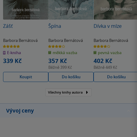
Zášť
Špína
Dívka v mlze
Barbora Bernátová
Barbora Bernátová
Barbora Bernátová
5.0
4.0
4.1
z
z
z
E-kniha
měkká vazba
pevná vazba
5
5
5
hvězdiček
hvězdiček
hvězdiček
339 Kč
357 Kč
402 Kč
Běžně
399 Kč
Běžně
449 Kč
Koupit
Do košíku
Do košíku
Všechny knihy autora
Vývoj ceny