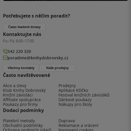
Potřebujete s něčím poradit?
Často kladené dotazy
Kontaktujte nás
Po–Pá:
8:00–17:00
542 220 320
poradime@knihydobrovsky.cz
Všechny kontakty
Naše prodejny
Často navštěvované
Akce a slevy
Prodejny
Klub Knihy Dobrovský
Aplikace KDčko
Knižní závisláci
Festival knižních závisláků
Affiliate spolupráce
Dárkové poukazy
Poukazy pro firmy
Nákupy pro školy
Dodací podmínky
Platební metody
Doprava
Obchodní podmínky
Reklamace a vrácení
Ochrana osobních údajů
Nastavení cookies