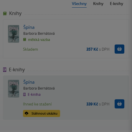
Všechny
Knihy
E-knihy
Knihy
Špína
Barbora Bernátová
měkká vazba
Do k
Skladem
357 Kč
s DPH
E-knihy
Špína
Barbora Bernátová
E-kniha
Koupit
Ihned ke stažení
339 Kč
s DPH
Stáhnout ukázku