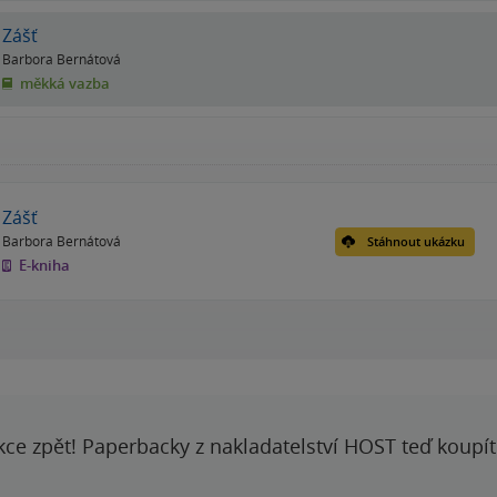
Zášť
Barbora Bernátová
měkká vazba
Zášť
Barbora Bernátová
Stáhnout ukázku
E-kniha
kce zpět! Paperbacky z nakladatelství HOST teď koupí