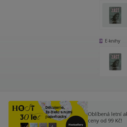
E-knihy
Oblíbená letní a
ceny od 99 Kč!