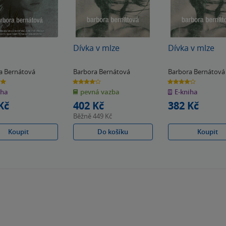
Dívka v mlze
Dívka v mlze
a Bernátová
Barbora Bernátová
Barbora Bernátová
4.1
4.1
z
z
iha
pevná vazba
E-kniha
5
5
k
hvězdiček
hvězdiček
Kč
402 Kč
382 Kč
Běžně
449 Kč
Koupit
Do košíku
Koupit