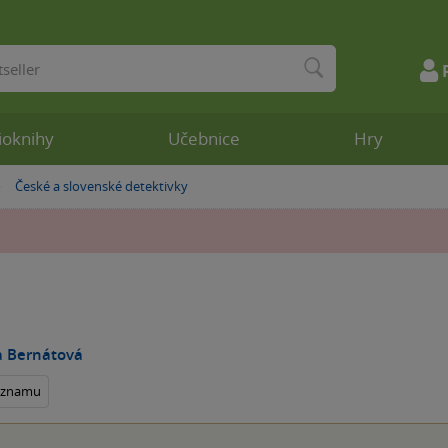
ioknihy
Učebnice
Hry
České a slovenské detektivky
»
a Bernátová
seznamu