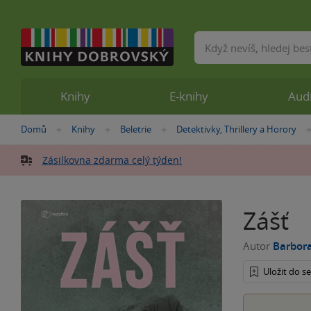
Vyhledávání
Knihy
E-knihy
Aud
Nacházíte
Domů
Knihy
Beletrie
Detektivky, Thrillery a Horory
»
»
»
se
zde:
Zásilkovna zdarma celý týden!
Zášť
Autor
Barbor
Uložit do 