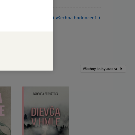
Zobrazit všechna hodnocení
Všechny knihy autora