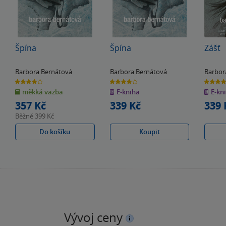
Špína
Špína
Zášť
Barbora Bernátová
Barbora Bernátová
Barbor
4.0
4.0
5.0
z
z
z
měkká vazba
E-kniha
E-kn
5
5
5
hvězdiček
hvězdiček
hvězdiče
357 Kč
339 Kč
339 
Běžně
399 Kč
Do košíku
Koupit
Vývoj ceny