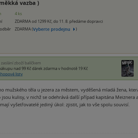
měkká vazba
)
m
4 ks
ní
ZDARMA od 1299 Kč, do 11. 8. předáme dopravci
Vyberte prodejnu
 odběr
ZDARMA (
)
i zaslání zboží balíčkem
nákupu nad 99 Kč
dárek zdarma
v hodnotě 19 Kč
shopové listy
o mužského těla u jezera za městem, vyděšená mladá žena, která o
 jsou kulisy, v nichž se odehrává další případ kapitána Meizner
ají vyšetřovatelé jediný úkol: zjistit, jak to vše spolu souvisí.