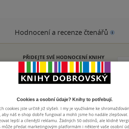
Hodnocení a recenze čtenářů
PŘIDEJTE SVÉ HODNOCENÍ KNIHY
N
Hodnocení našich knihkupců: 0.0 z 5
Cookies a osobní údaje? Knihy to potřebují.
 autorky... Napínavé až do konce
h cookies jste určitě již slyšeli. I my je využíváme ke shromažďován
nze?
Ano
6
, aby náš e-shop dobře fungoval a mohli jsme ho nadále zlepšovat
vat lepší a cílenější reklamu. Žádných 50 odstínů, ale klidně Vergil
s může předat marketingovým platformám i některé vaše osobní úda