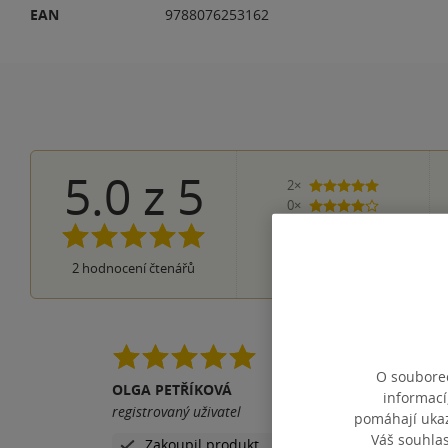
EAN
9788076253162
5.0
z
5
2×
5 hvězdiček
0×
4 hvězdičky
0×
3 hvězdičky
0×
2 hvězdičky
0×
2
hodnocení čtenářů
1 hvezdička
Opět skvělá kniha od
O souborec
OLGA PETŘÍKOVÁ
Pomohla vám tato rece
informací
registrovaný uživatel
pomáhají ukazo
Váš souhla
Zakoupil produkt