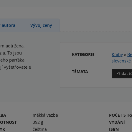
y autora
Vývoj ceny
 mladá žena,
zia. To jsou
KATEGORIE
Knihy
»
Be
 jeho parťáka
slovenské 
í vyšetřovatelé
TÉMATA
Přidat 
ZBA
měkká vazba
POČET ST
OTNOST
392 g
VYDÁNÍ
ZYK
čeština
ISBN