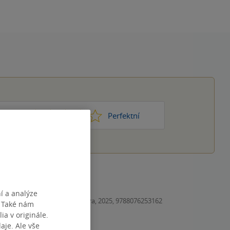
1
2
3
4
5
ic moc
Perfektní
í a analýze
Kniha, Metafora, 2025, 9788076253162
. Také nám
ia v originále.
je. Ale vše