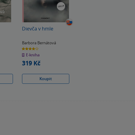
Dievča v hmle
Barbora Bernátová
4.0
z
E-kniha
5
hvězdiček
319 Kč
Koupit