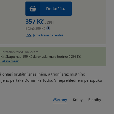
Do košíku
357 Kč
s DPH
Běžně 399 Kč
Jsme transparentní
Při zaslání zboží balíčkem
K nákupu nad 999 Kč
dárek zdarma
v hodnotě 299 Kč
Let na měsíc
hlásí brutální znásilnění, a třídní sraz místního
a a jeho parťáka Dominika Tótha. V nepřehledném panoptiku
Všechny
Knihy
E-knihy