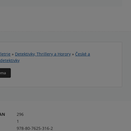
letrie
»
Detektivky, Thrillery a Horory
»
České a
detektivky
téma
RAN
296
1
978-80-7625-316-2