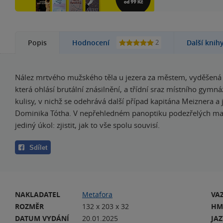
2
Popis
Hodnocení
Další knih
Nález mrtvého mužského těla u jezera za městem, vyděšená
která ohlásí brutální znásilnění, a třídní sraz místního gymná
kulisy, v nichž se odehrává další případ kapitána Meiznera a
Dominika Tótha. V nepřehledném panoptiku podezřelých maj
jediný úkol: zjistit, jak to vše spolu souvisí.
Sdílet
NAKLADATEL
Metafora
VA
ROZMĚR
132 x 203 x 32
HM
DATUM VYDÁNÍ
20.01.2025
JA