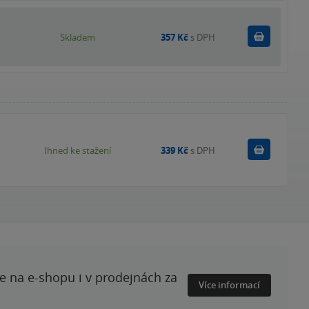
Do košík
Skladem
357 Kč
s DPH
Koupit
Ihned ke stažení
339 Kč
s DPH
te na e-shopu i v prodejnách za
Více informací