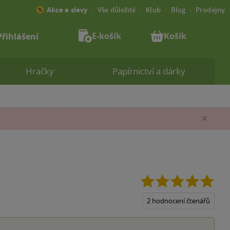
Akce a slevy
Vše důležité
Klub
Blog
Prodejny
E-košík
Košík
Přihlášení
Hračky
Papírnictví a dárky
Zav
5.0
z
5
2 hodnocení čtenářů
hvěz