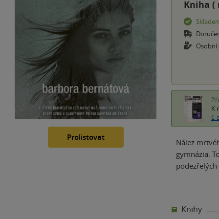
Kniha (
Sklade
Doruče
Osobní
Př
K 
E-
Prolistovat
Nález mrtvéh
gymnázia. To
podezřelých m
Knihy