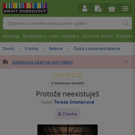
Vyhledávání
Novinky
Bestsellery
Dark romance
Zachraň knihu
Dárkové 
Nacházíte
Domů
E-knihy
Beletrie
Česká a slovenská beletrie
»
»
»
se
zde:
Zásilkovna zdarma celý týden!
Za
0.0
z
5
0 hodnocení čtenářů
hvězdiček
Protože neexistuješ
Autor
Tereza Smetanová
E-kniha