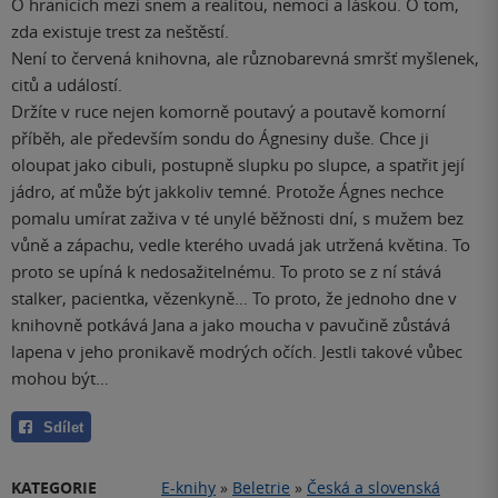
O hranicích mezi snem a realitou, nemocí a láskou. O tom,
zda existuje trest za neštěstí.
Není to červená knihovna, ale různobarevná smršť myšlenek,
citů a událostí.
Držíte v ruce nejen komorně poutavý a poutavě komorní
příběh, ale především sondu do Ágnesiny duše. Chce ji
oloupat jako cibuli, postupně slupku po slupce, a spatřit její
jádro, ať může být jakkoliv temné. Protože Ágnes nechce
pomalu umírat zaživa v té unylé běžnosti dní, s mužem bez
vůně a zápachu, vedle kterého uvadá jak utržená květina. To
proto se upíná k nedosažitelnému. To proto se z ní stává
stalker, pacientka, vězenkyně… To proto, že jednoho dne v
knihovně potkává Jana a jako moucha v pavučině zůstává
lapena v jeho pronikavě modrých očích. Jestli takové vůbec
mohou být…
Sdílet
KATEGORIE
E-knihy
»
Beletrie
»
Česká a slovenská