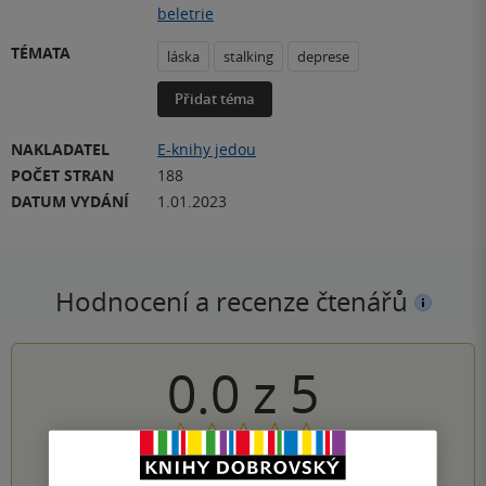
beletrie
TÉMATA
láska
stalking
deprese
Přidat téma
NAKLADATEL
E-knihy jedou
POČET STRAN
188
DATUM VYDÁNÍ
1.01.2023
Hodnocení a recenze čtenářů
0.0
z
5
0
hodnocení čtenářů