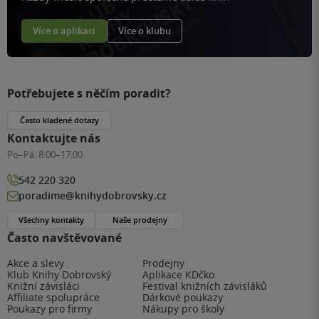
Více o aplikaci
Více o klubu
Potřebujete s něčím poradit?
Často kladené dotazy
Kontaktujte nás
Po–Pá:
8:00–17:00
542 220 320
poradime@knihydobrovsky.cz
Všechny kontakty
Naše prodejny
Často navštěvované
Akce a slevy
Prodejny
Klub Knihy Dobrovský
Aplikace KDčko
Knižní závisláci
Festival knižních závisláků
Affiliate spolupráce
Dárkové poukazy
Poukazy pro firmy
Nákupy pro školy