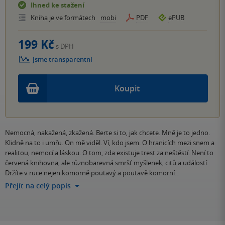
Ihned ke stažení
Kniha je ve formátech
mobi
PDF
ePUB
199 Kč
s DPH
Jsme transparentní
Koupit
Nemocná, nakažená, zkažená. Berte si to, jak chcete. Mně je to jedno.
Klidně na to i umřu. On mě viděl. Ví, kdo jsem. O hranicích mezi snem a
realitou, nemocí a láskou. O tom, zda existuje trest za neštěstí. Není to
červená knihovna, ale různobarevná smršť myšlenek, citů a událostí.
Držíte v ruce nejen komorně poutavý a poutavě komorní…
Přejít na celý popis