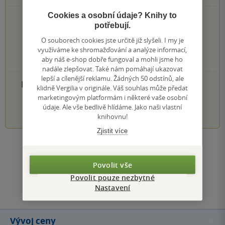
Cookies a osobní údaje? Knihy to
0×
5 hvězdiček
potřebují.
0×
4 hvězdičky
0×
O souborech cookies jste určitě již slyšeli. I my je
3 hvězdičky
využíváme ke shromažďování a analýze informací,
0×
2 hvězdičky
aby náš e-shop dobře fungoval a mohli jsme ho
0×
1 hvezdička
nadále zlepšovat. Také nám pomáhají ukazovat
lepší a cílenější reklamu. Žádných 50 odstínů, ale
PŘIDEJTE SVÉ HODNOCENÍ PRODUKTU
klidně Vergilia v originále. Váš souhlas může předat
marketingovým platformám i některé vaše osobní
1
2
3
4
5
údaje. Ale vše bedlivě hlídáme. Jako naši vlastní
knihovnu!
Zjistit více
Zobrazit všechna hodnocení
Povolit vše
Přidat hodnocení
Povolit pouze nezbytné
Nastavení
Vývoj ceny