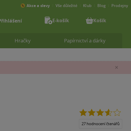
Akce a slevy
Vše důležité
Klub
Blog
Prodejny
E-košík
Košík
Přihlášení
Hračky
Papírnictví a dárky
Zav
3.6
z
5
27 hodnocení čtenářů
hvězd