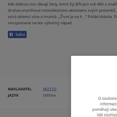
kde dobrou noc dávají ženy, které žijí JEN pro své děti a snaž
druhou trumfnout mimoškolními aktivitami svých potomků.
svírá sklenici vína a mumlá: „Život je na h…“ Pořád dokola. 
nevzpomene na ten výborný nápad…
Sdílet
NAKLADATEL
MOTTO
PO
JAZYK
čeština
O souborec
informací
pomáhají ukazo
Váš souhla