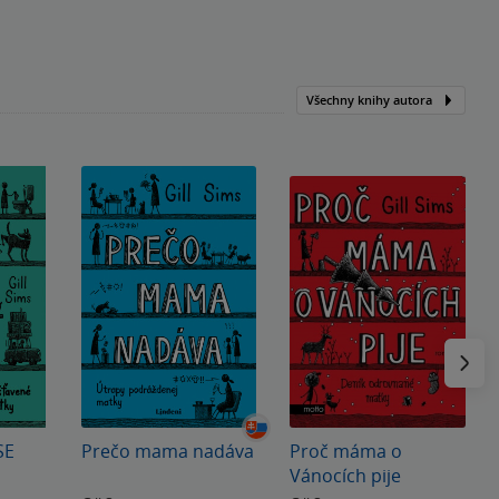
Všechny knihy autora
Následu
SE
Prečo mama nadáva
Proč máma o
Vánocích pije