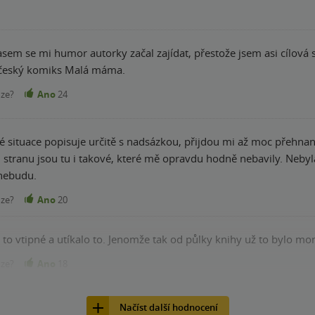
a český komiks Malá máma.
nze?
Ano
24
é situace popisuje určitě s nadsázkou, přijdou mi až moc přehnan
 stranu jsou tu i takové, které mě opravdu hodně nebavily. Nebyla 
nebudu.
nze?
Ano
20
o to vtipné a utíkalo to. Jenomže tak od půlky knihy už to bylo mo
nze?
Ano
18
Načíst další hodnocení