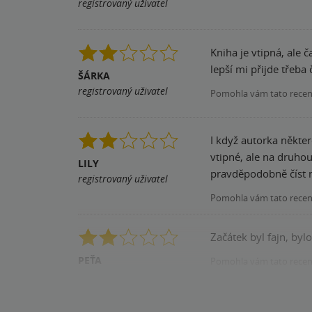
registrovaný uživatel
Kniha je vtipná, ale časem se mi humor autorky začal zajídat, přestože jsem asi cílová skupina (čti na mateřské dovolené;)). Mnohem
lepší mi přijde třeb
ŠÁRKA
registrovaný uživatel
Pomohla vám tato rece
I když autorka někter
vtipné, ale na druhou
LILY
pravděpodobně číst 
registrovaný uživatel
Pomohla vám tato rece
Začátek byl fajn, byl
PEŤA
Pomohla vám tato rece
registrovaný uživatel