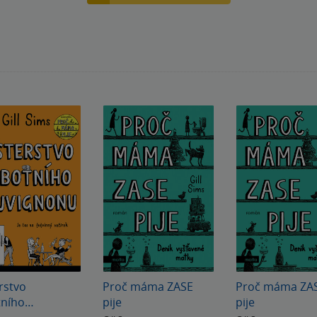
rstvo
Proč máma ZASE
Proč máma ZA
tního
pije
pije