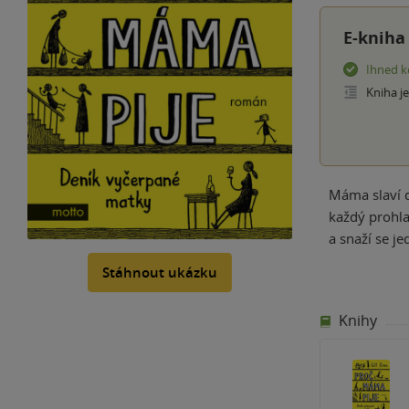
E-kniha
Ihned k
Kniha j
Máma slaví d
každý prohlaš
a snaží se 
Stáhnout ukázku
Knihy