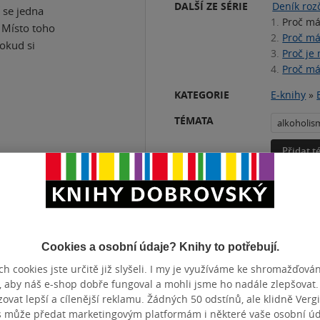
DALŠÍ ZE SÉRIE
Deník rozč
í se jedna
1.
Proč má
 Místo toho
2.
Proč m
Dokud si
3.
Proč je
4.
Proč má
KATEGORIE
E-knihy
»
TÉMATA
alkoholis
Přidat 
ČET STRAN
376
DATUM VY
Cookies a osobní údaje? Knihy to potřebují.
h cookies jste určitě již slyšeli. I my je využíváme ke shromažďován
, aby náš e-shop dobře fungoval a mohli jsme ho nadále zlepšovat
vat lepší a cílenější reklamu. Žádných 50 odstínů, ale klidně Vergil
s může předat marketingovým platformám i některé vaše osobní úda