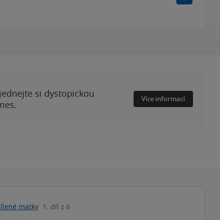
ednejte si dystopickou
Více informací
mes.
čílené matky
1. díl z 6