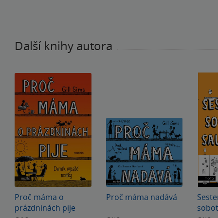
Další knihy autora
Proč máma o
Proč máma nadává
Seste
prázdninách pije
sobo