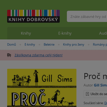
Vyhledávání
Knihy
E-knihy
Aud
Nacházíte
Domů
E-knihy
Beletrie
Knihy pro ženy
Romány p
»
»
»
»
se
zde:
Zásilkovna zdarma celý týden!
Proč 
Autor
Gill Sim
Uložit do 
Součástí série:
D