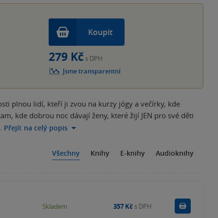
Koupit
279 Kč
s DPH
Jsme transparentní
plnou lidí, kteří ji zvou na kurzy jógy a večírky, kde
tam, kde dobrou noc dávají ženy, které žijí JEN pro své děti
…
Přejít na celý popis
Všechny
Knihy
E-knihy
Audioknihy
Do košík
Skladem
357 Kč
s DPH