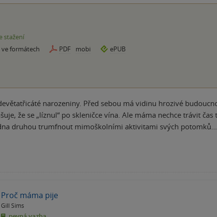
e stažení
e ve formátech
PDF
mobi
ePUB
evětatřicáté narozeniny. Před sebou má vidinu hrozivé budoucnosti 
uje, že se „líznul“ po skleničce vína. Ale máma nechce trávit čas 
jedna druhou trumfnout mimoškolními aktivitami svých potomků.
Proč máma pije
Gill Sims
pevná vazba