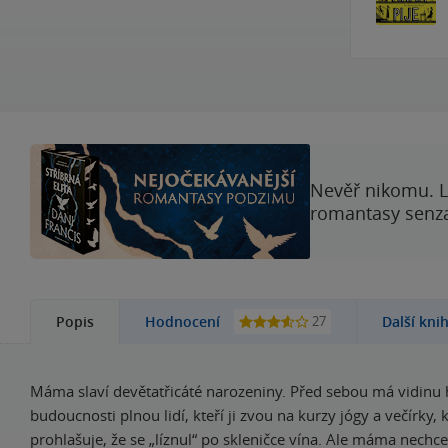
Nevěř nikomu. L
romantasy senzac
27
Popis
Hodnocení
Další kni
Máma slaví devětatřicáté narozeniny. Před sebou má vidinu 
budoucnosti plnou lidí, kteří ji zvou na kurzy jógy a večírky,
prohlašuje, že se „líznul“ po skleničce vína. Ale máma nechce 