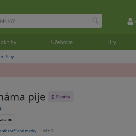
ioknihy
Učebnice
Hry
ro ženy
máma pije
E-kniha
s
seznamu
eník rozčílené matky
1. díl z 6