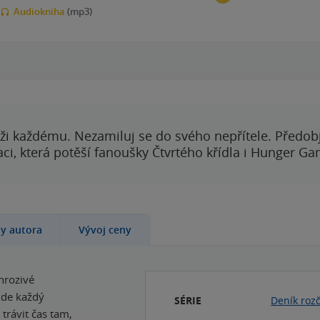
Audiokniha
(mp3)
00:00
00:00
ži každému. Nezamiluj se do svého nepřítele. Předobj
i, která potěší fanoušky Čtvrtého křídla i Hunger Ga
hy autora
Vývoj ceny
hrozivé
 kde každý
SÉRIE
Deník roz
trávit čas tam,