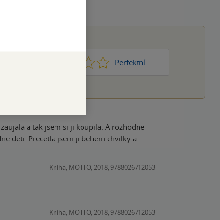
1
2
3
4
5
Nic moc
Perfektní
aujala a tak jsem si ji koupila. A rozhodne
em chvilky a
Kniha, MOTTO, 2018, 9788026712053
Kniha, MOTTO, 2018, 9788026712053