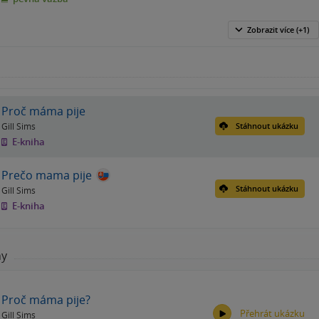
Zobrazit
více
(+1)
Proč máma pije
Gill Sims
Stáhnout ukázku
E-kniha
Prečo mama pije
Stáhnout ukázku
Gill Sims
E-kniha
hy
Proč máma pije?
Přehrát ukázku
Gill Sims