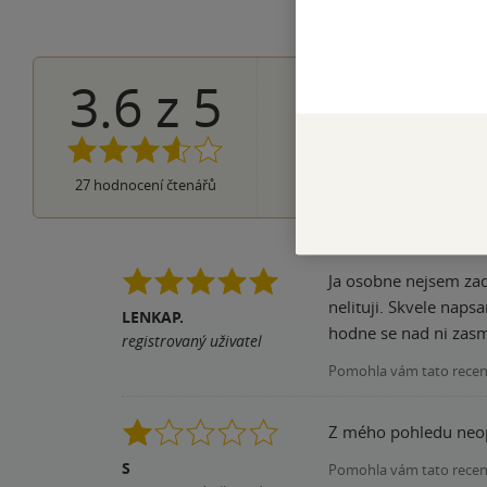
3.6
z
5
12×
5 hvězdiče
2×
4 hvězdičky
5×
3 hvězdičky
6×
2 hvězdičky
2×
27
hodnocení čtenářů
1 hvezdička
Ja osobne nejsem zadn
nelituji. Skvele napsane, vt
LENKAP.
registrovaný uživatel
Pomohla vám tato rece
Z mého pohledu neopr
S
Pomohla vám tato rece