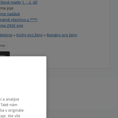
ílené matky 1. - 2. díl
ma pije
áma nadává
 mámě všechno u ***!
ma ZASE pije
Beletrie
»
Knihy pro ženy
»
Romány pro ženy
mus
téma
DÁNÍ
1.01.2018
í a analýze
. Také nám
ia v originále.
je. Ale vše