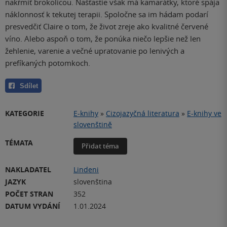
nakŕmiť brokolicou. Našťastie však má kamarátky, ktoré spája
náklonnosť k tekutej terapii. Spoločne sa im hádam podarí
presvedčiť Claire o tom, že život zreje ako kvalitné červené
víno. Alebo aspoň o tom, že ponúka niečo lepšie než len
žehlenie, varenie a večné upratovanie po lenivých a
prefíkaných potomkoch.
Sdílet
KATEGORIE
E-knihy
»
Cizojazyčná literatura
»
E-knihy ve
slovenštině
TÉMATA
Přidat téma
NAKLADATEL
Lindeni
JAZYK
slovenština
POČET STRAN
352
DATUM VYDÁNÍ
1.01.2024