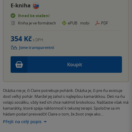
E-kniha
Ihned ke stažení
Kniha je ve formátech
ePUB
mobi
PDF
354 Kč
s DPH
Jsme transparentní
Koupit
Otázka nie je, či Claire potrebuje pohárik. Otázka je, či pre ňu existuje
dosť veľký pohár. Manžel jej zahol s najlepšou kamarátkou. Deti na ňu
volajú sociálku, vždy keď ich chce nakŕmiť brokolicou. Našťastie však má
kamarátky, ktoré spája náklonnosť k tekutej terapii. Spoločne sa im
hádam podarí presvedčiť Claire o tom, že život zreje ako…
Přejít na celý popis