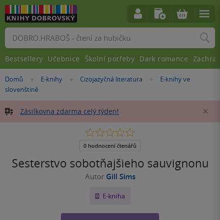
Vyhledávání
Bestsellery
Učebnice
Školní potřeby
Dark romance
Zachra
Nacházíte
Domů
E-knihy
Cizojazyčná literatura
E-knihy ve
»
»
»
se
slovenštině
zde:
Zásilkovna zdarma celý týden!
Za
0.0
z
5
0 hodnocení čtenářů
hvězdiček
Sesterstvo sobotňajšieho sauvignonu
Autor
Gill Sims
E-kniha