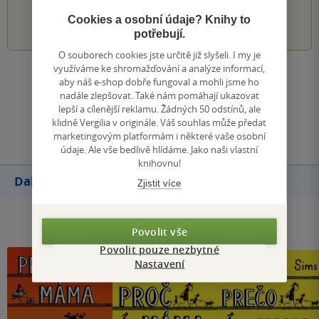
1
2
3
4
5
Cookies a osobní údaje? Knihy to
potřebují.
O souborech cookies jste určitě již slyšeli. I my je
využíváme ke shromažďování a analýze informací,
Zobrazit všechna hodnocení
aby náš e-shop dobře fungoval a mohli jsme ho
nadále zlepšovat. Také nám pomáhají ukazovat
lepší a cílenější reklamu. Žádných 50 odstínů, ale
Přidat hodnocení
klidně Vergilia v originále. Váš souhlas může předat
marketingovým platformám i některé vaše osobní
údaje. Ale vše bedlivě hlídáme. Jako naši vlastní
knihovnu!
Další knihy autora
Zjistit více
Povolit vše
Povolit pouze nezbytné
Nastavení