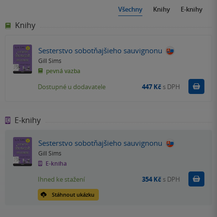
Všechny
Knihy
E-knihy
Knihy
Sesterstvo sobotňajšieho sauvignonu
Gill Sims
pevná vazba
Do k
Dostupné u dodavatele
447 Kč
s DPH
E-knihy
Sesterstvo sobotňajšieho sauvignonu
Gill Sims
E-kniha
Koupit
Ihned ke stažení
354 Kč
s DPH
Stáhnout ukázku