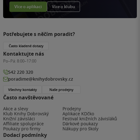
Více o aplikaci
Více o klubu
Potřebujete s něčím poradit?
Často kladené dotazy
Kontaktujte nás
Po–Pá:
8:00–17:00
542 220 320
poradime@knihydobrovsky.cz
Všechny kontakty
Naše prodejny
Často navštěvované
Akce a slevy
Prodejny
Klub Knihy Dobrovský
Aplikace KDčko
Knižní závisláci
Festival knižních závisláků
Affiliate spolupráce
Dárkové poukazy
Poukazy pro firmy
Nákupy pro školy
Dodací podmínky