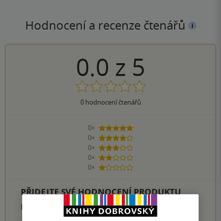
Hodnocení a recenze čtenářů
0.0
z
5
0
hodnocení čtenářů
0×
5 hvězdiček
0×
4 hvězdičky
0×
3 hvězdičky
0×
2 hvězdičky
0×
1 hvezdička
PŘIDEJTE SVÉ HODNOCENÍ PRODUKTU
Hodnocení našich knihkupců: 0.0 z 5