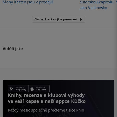
Mony Kasten jsou v prodeji!
autorskou kapitolu.
jako Velikovsky
Články, které stojí za pozornost
Viděli jste
Knihy, recenze a klubové výhody
ve vaší kapse a naší appce KDčko
Každý měsíc společně přečteme tisíce knih