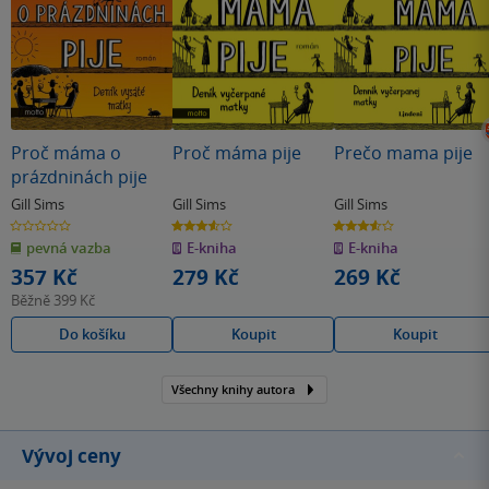
Proč máma o
Proč máma pije
Prečo mama pije
prázdninách pije
Gill Sims
Gill Sims
Gill Sims
0.0
3.6
3.6
z
z
z
pevná vazba
E-kniha
E-kniha
5
5
5
hvězdiček
hvězdiček
hvězdiček
357 Kč
279 Kč
269 Kč
Běžně
399 Kč
Do košíku
Koupit
Koupit
Všechny knihy autora
Vývoj ceny