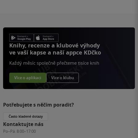
Knihy, recenze a klubové výhody
ve vaší kapse a naší appce KDčko
Každý měsíc společně přečteme tisíce knih
Více o aplikaci
Více o klubu
Potřebujete s něčím poradit?
Často kladené dotazy
Kontaktujte nás
Po–Pá:
8:00–17:00