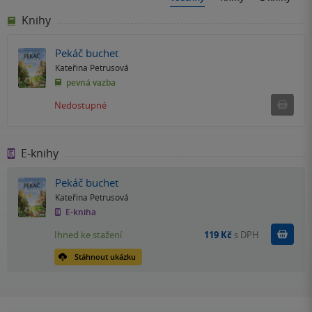
Knihy
Pekáč buchet
Kateřina Petrusová
pevná vazba
Ned
Nedostupné
E-knihy
Pekáč buchet
Kateřina Petrusová
E-kniha
Koupit
Ihned ke stažení
119 Kč
s DPH
Stáhnout ukázku