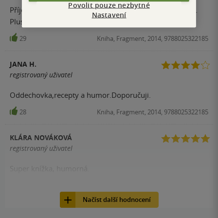
Povolit pouze nezbytné
Příjemná oddychovka - u knihy se zasmějete a pobavíte.
Nastavení
Plus v knize jsou recepty, na které se Vám sbíhají sliny.
29
Kniha, Fragment, 2014, 9788025322185
JANA H.
registrovaný uživatel
Oddechovka,recepty a humor.Doporučuji.
28
Kniha, Fragment, 2014, 9788025322185
KLÁRA NOVÁKOVÁ
registrovaný uživatel
Super knížka, humorná.
27
Kniha, Fragment, 2014, 9788025322185
Načíst další hodnocení