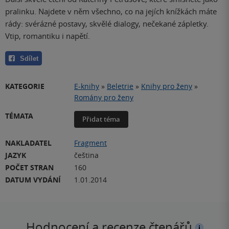
pralinku. Najdete v něm všechno, co na jejích knížkách máte
rády: svérázné postavy, skvělé dialogy, nečekané zápletky.
Vtip, romantiku i napětí.
Sdílet
KATEGORIE
E-knihy
»
Beletrie
»
Knihy pro ženy
»
Romány pro ženy
TÉMATA
Přidat téma
NAKLADATEL
Fragment
JAZYK
čeština
POČET STRAN
160
DATUM VYDÁNÍ
1.01.2014
Hodnocení a recenze čtenářů