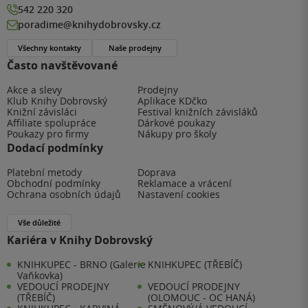
542 220 320
poradime@knihydobrovsky.cz
Všechny kontakty
Naše prodejny
Často navštěvované
Akce a slevy
Prodejny
Klub Knihy Dobrovský
Aplikace KDčko
Knižní závisláci
Festival knižních závisláků
Affiliate spolupráce
Dárkové poukazy
Poukazy pro firmy
Nákupy pro školy
Dodací podmínky
Platební metody
Doprava
Obchodní podmínky
Reklamace a vrácení
Ochrana osobních údajů
Nastavení cookies
Vše důležité
Kariéra v Knihy Dobrovský
KNIHKUPEC - BRNO (Galerie
KNIHKUPEC (TŘEBÍČ)
Vaňkovka)
VEDOUCÍ PRODEJNY
VEDOUCÍ PRODEJNY
(TŘEBÍČ)
(OLOMOUC - OC HANÁ)