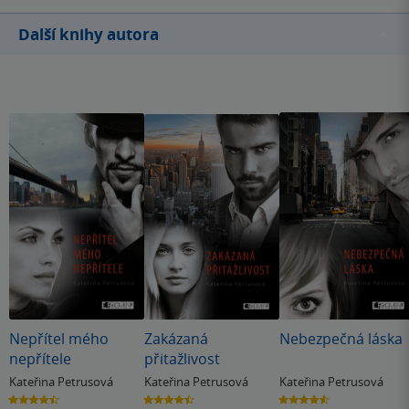
Další knihy autora
Nepřítel mého
Zakázaná
Nebezpečná láska
nepřítele
přitažlivost
Kateřina Petrusová
Kateřina Petrusová
Kateřina Petrusová
4.5
4.5
4.6
z
z
z