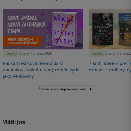
Články
Články
Úterý 4. srpna 2026
Úterý 4. srpna
Radka Třeštíková otevírá další
7 knih, které si přečí
autorskou kapitolu. Nový román vydá
romance, thrillery, d
jako Velikovsky
Články, které stojí za pozornost
Viděli jste