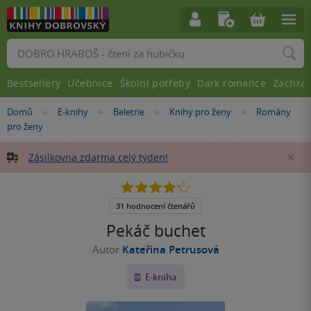
Vyhledávání
Bestsellery
Učebnice
Školní potřeby
Dark romance
Zachra
Nacházíte
Domů
E-knihy
Beletrie
Knihy pro ženy
Romány
»
»
»
»
se
pro ženy
zde:
Zásilkovna zdarma celý týden!
Za
4.2
z
5
31 hodnocení čtenářů
hvězdiček
Pekáč buchet
Autor
Kateřina Petrusová
E-kniha