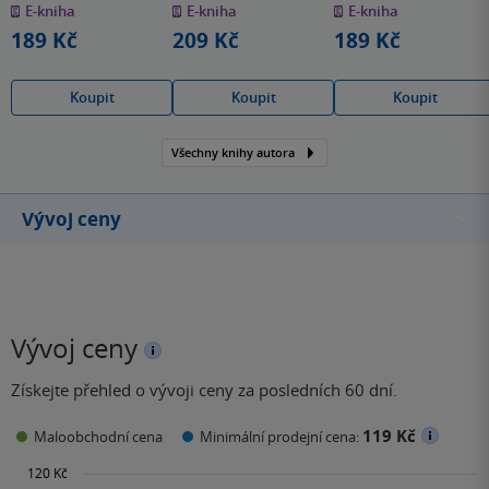
E-kniha
E-kniha
E-kniha
5
5
5
hvězdiček
hvězdiček
hvězdiček
189 Kč
209 Kč
189 Kč
Koupit
Koupit
Koupit
Všechny knihy autora
Vývoj ceny
Vývoj ceny
Získejte přehled o vývoji ceny za posledních 60 dní.
119 Kč
Maloobchodní cena
Minimální prodejní cena: