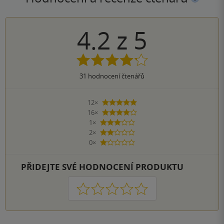
4.2
z
5
31
hodnocení čtenářů
12×
5 hvězdiček
16×
4 hvězdičky
1×
3 hvězdičky
2×
2 hvězdičky
0×
1 hvezdička
PŘIDEJTE SVÉ HODNOCENÍ PRODUKTU
1
2
3
4
5