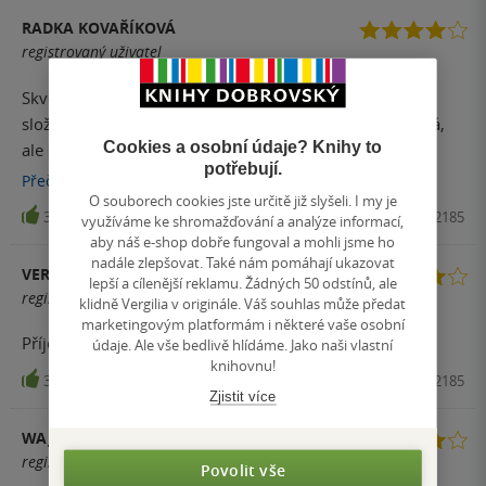
RADKA KOVAŘÍKOVÁ
registrovaný uživatel
Skvělé oddychové čtení. Od této knihy nečekejte žádné
složité souvětí, složité myšlenky. Je opravdu jednoduchá,
Cookies a osobní údaje? Knihy to
ale skvělá. Celou knihu jsem se bavila, nechyběla ani
potřebují.
špetka humoru a nadsázky.
Přečíst
více
O souborech cookies jste určitě již slyšeli. I my je
31
Kniha, Fragment, 2014, 9788025322185
využíváme ke shromažďování a analýze informací,
aby náš e-shop dobře fungoval a mohli jsme ho
nadále zlepšovat. Také nám pomáhají ukazovat
VERONIKA
lepší a cílenější reklamu. Žádných 50 odstínů, ale
registrovaný uživatel
klidně Vergilia v originále. Váš souhlas může předat
marketingovým platformám i některé vaše osobní
Příjemná, vtipná oddechovka. Možná i něco uvařím.
údaje. Ale vše bedlivě hlídáme. Jako naši vlastní
knihovnu!
30
Kniha, Fragment, 2014, 9788025322185
Zjistit více
WAJNY
registrovaný uživatel
Povolit vše