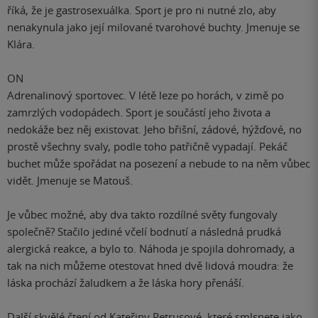
říká, že je gastrosexuálka. Sport je pro ni nutné zlo, aby
nenakynula jako její milované tvarohové buchty. Jmenuje se
Klára.
ON
Adrenalinový sportovec. V létě leze po horách, v zimě po
zamrzlých vodopádech. Sport je součástí jeho života a
nedokáže bez něj existovat. Jeho břišní, zádové, hýžďové, no
prostě všechny svaly, podle toho patřičně vypadají. Pekáč
buchet může spořádat na posezení a nebude to na něm vůbec
vidět. Jmenuje se Matouš.
Je vůbec možné, aby dva takto rozdílné světy fungovaly
společně? Stačilo jediné včelí bodnutí a následná prudká
alergická reakce, a bylo to. Náhoda je spojila dohromady, a
tak na nich můžeme otestovat hned dvě lidová moudra: že
láska prochází žaludkem a že láska hory přenáší.
Další skvělé čtení od Kateřiny Petrusové, které smlsnete jako