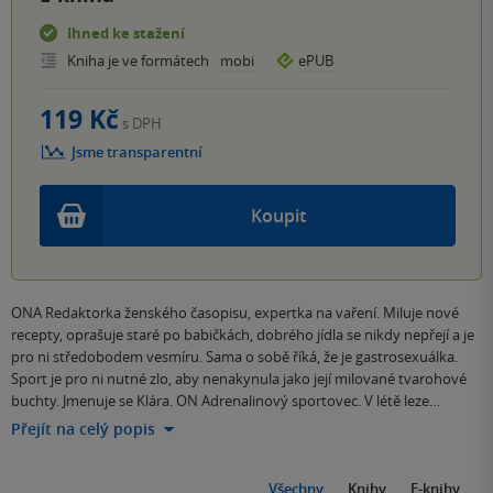
Ihned ke stažení
Kniha je ve formátech
mobi
ePUB
119 Kč
s DPH
Jsme transparentní
Koupit
ONA Redaktorka ženského časopisu, expertka na vaření. Miluje nové
recepty, oprašuje staré po babičkách, dobrého jídla se nikdy nepřejí a je
pro ni středobodem vesmíru. Sama o sobě říká, že je gastrosexuálka.
Sport je pro ni nutné zlo, aby nenakynula jako její milované tvarohové
buchty. Jmenuje se Klára. ON Adrenalinový sportovec. V létě leze…
Přejít na celý popis
Všechny
Knihy
E-knihy