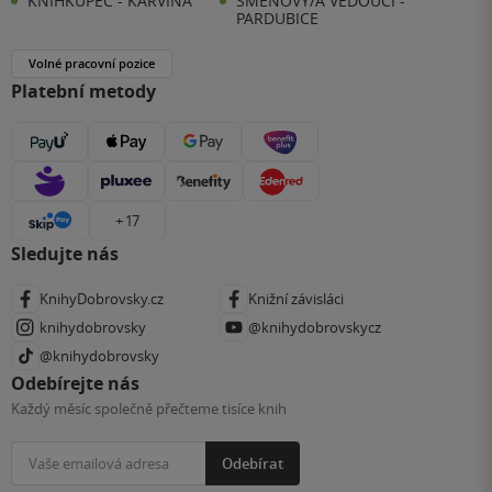
KNIHKUPEC - KARVINÁ
SMĚNOVÝ/Á VEDOUCÍ -
PARDUBICE
Volné pracovní pozice
Platební metody
+ 17
Sledujte nás
KnihyDobrovsky.cz
Knižní závisláci
knihydobrovsky
@knihydobrovskycz
@knihydobrovsky
Odebírejte nás
Každý měsíc společně přečteme tisíce knih
Odebírat