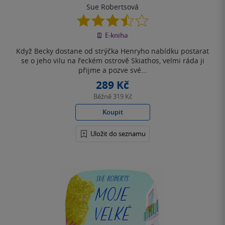
Sue Robertsová
3.5
z
E-kniha
5
hvězdiček
Když Becky dostane od strýčka Henryho nabídku postarat
se o jeho vilu na řeckém ostrově Skiathos, velmi ráda ji
přijme a pozve své...
289 Kč
Běžně
319 Kč
Koupit
Uložit do seznamu