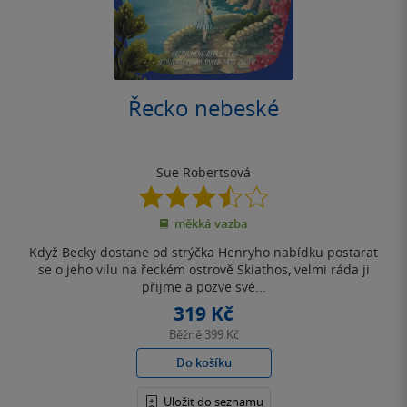
Řecko nebeské
Sue Robertsová
3.5
z
měkká vazba
5
hvězdiček
Když Becky dostane od strýčka Henryho nabídku postarat
se o jeho vilu na řeckém ostrově Skiathos, velmi ráda ji
přijme a pozve své...
319 Kč
Běžně
399 Kč
Do košíku
Uložit do seznamu