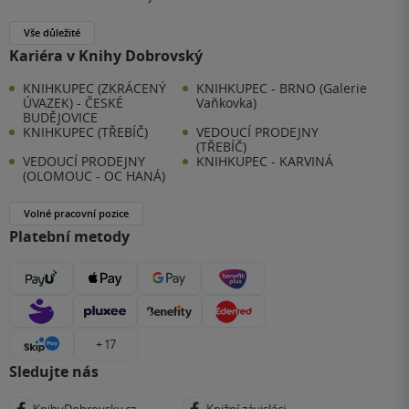
Vše důležité
Kariéra v Knihy Dobrovský
KNIHKUPEC (ZKRÁCENÝ
KNIHKUPEC - BRNO (Galerie
ÚVAZEK) - ČESKÉ
Vaňkovka)
BUDĚJOVICE
KNIHKUPEC (TŘEBÍČ)
VEDOUCÍ PRODEJNY
(TŘEBÍČ)
VEDOUCÍ PRODEJNY
KNIHKUPEC - KARVINÁ
(OLOMOUC - OC HANÁ)
Volné pracovní pozice
Platební metody
+ 17
Sledujte nás
KnihyDobrovsky.cz
Knižní závisláci