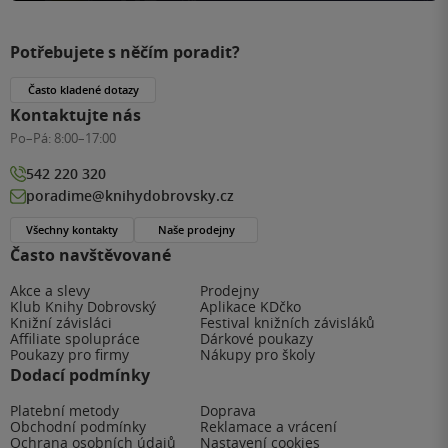
Potřebujete s něčím poradit?
Často kladené dotazy
Kontaktujte nás
Po–Pá:
8:00–17:00
542 220 320
poradime@knihydobrovsky.cz
Všechny kontakty
Naše prodejny
Často navštěvované
Akce a slevy
Prodejny
Klub Knihy Dobrovský
Aplikace KDčko
Knižní závisláci
Festival knižních závisláků
Affiliate spolupráce
Dárkové poukazy
Poukazy pro firmy
Nákupy pro školy
Dodací podmínky
Platební metody
Doprava
Obchodní podmínky
Reklamace a vrácení
Ochrana osobních údajů
Nastavení cookies