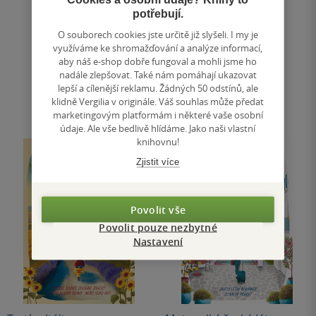
Běžně
349 Kč
potřebují.
Do košíku
O souborech cookies jste určitě již slyšeli. I my je
využíváme ke shromažďování a analýze informací,
aby náš e-shop dobře fungoval a mohli jsme ho
Uložit do seznamu
nadále zlepšovat. Také nám pomáhají ukazovat
lepší a cílenější reklamu. Žádných 50 odstínů, ale
klidně Vergilia v originále. Váš souhlas může předat
marketingovým platformám i některé vaše osobní
údaje. Ale vše bedlivě hlídáme. Jako naši vlastní
knihovnu!
Zjistit více
Povolit vše
Povolit pouze nezbytné
Nastavení