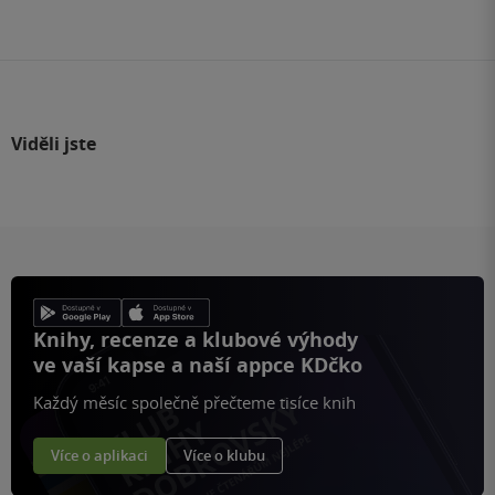
na
stránku
Viděli jste
Knihy, recenze a klubové výhody
ve vaší kapse a naší appce KDčko
Každý měsíc společně přečteme tisíce knih
Více o aplikaci
Více o klubu