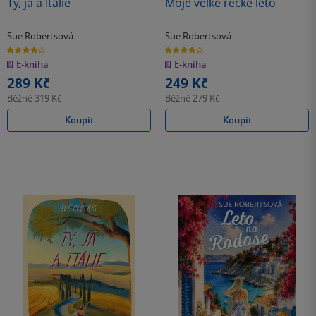
Ty, já a Itálie
Moje velké řecké léto
Sue Robertsová
Sue Robertsová
4.2
4.0
z
z
E-kniha
E-kniha
5
5
hvězdiček
hvězdiček
289 Kč
249 Kč
Běžně
319 Kč
Běžně
279 Kč
Koupit
Koupit