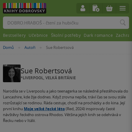
Vyhledávání
Bestsellery
Učebnice
Školní potřeby
Dark romance
Zachra
Nacházíte
Domů
Autoři
Sue Robertsová
»
»
se
zde:
Sue Robertsová
*LIVERPOOL, VELKÁ BRITÁNIE
Narodila se v Liverpoolu a jako teenagerka se následně přestěhovala do
Lancashire, kde žije dodnes. Když zrovna nepíše, tráví čas se svou stále
rozrůstající se rodinou. Ráda cestuje, chodí na procházky a do kina. Její
první knihu
Moje velké řecké léto
(Red, 2024) inspirovaly časté
návštěvy řeckého ostrova Rhodos. Většina jejích knih se odehrává v
Řecku nebo v Itálii.