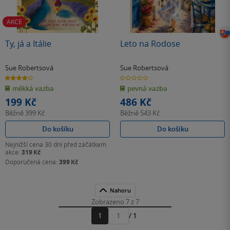
AKCE
Ty, já a Itálie
Leto na Rodose
Sue Robertsová
Sue Robertsová
4.2
0.0
z
z
měkká vazba
pevná vazba
5
5
hvězdiček
hvězdiček
199 Kč
486 Kč
Běžně
399 Kč
Běžně
543 Kč
Do košíku
Do košíku
Nejnižší cena 30 dní před začátkem
akce:
319 Kč
Doporučená cena:
399 Kč
Nahoru
Zobrazeno 7 z 7
1
/ 1
Přejít