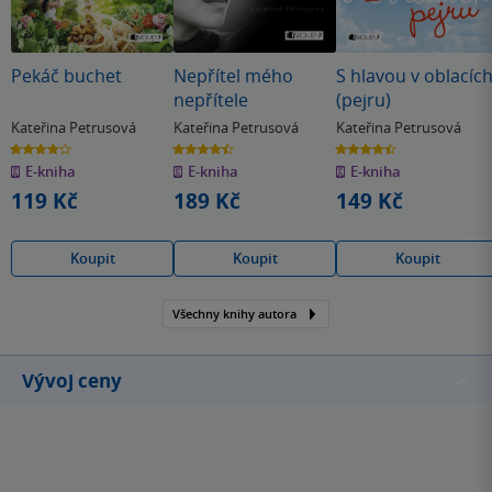
Pekáč buchet
Nepřítel mého
S hlavou v oblacíc
nepřítele
(pejru)
Kateřina Petrusová
Kateřina Petrusová
Kateřina Petrusová
4.2
4.5
4.4
z
z
z
E-kniha
E-kniha
E-kniha
5
5
5
hvězdiček
hvězdiček
hvězdiček
119 Kč
189 Kč
149 Kč
Koupit
Koupit
Koupit
Všechny knihy autora
Vývoj ceny