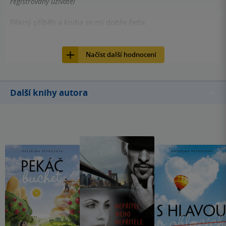
registrovaný uživatel
Pěkný příběh a kniha se mi dobře četla.
22
Kniha, Fragment, 2012, 9788025313541
Načíst další hodnocení
Další knihy autora