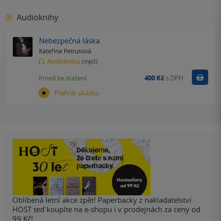
Audioknihy
Nebezpečná láska
Kateřina Petrusová
Audiokniha
(mp3)
Koupit
Ihned ke stažení
400 Kč
s DPH
Přehrát ukázku
Oblíbená letní akce zpět! Paperbacky z nakladatelství
HOST teď koupíte na e-shopu i v prodejnách za ceny od
99 Kč!