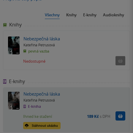
Všechny
Knihy
E-knihy
Audioknihy
Knihy
Nebezpečná láska
Kateřina Petrusová
pevná vazba
Ned
Nedostupné
E-knihy
Nebezpečná láska
Kateřina Petrusová
E-kniha
Koupit
Ihned ke stažení
189 Kč
s DPH
Stáhnout ukázku