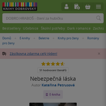
Vyhledávání
Bestsellery
Učebnice
Školní potřeby
Dark romance
Zachra
Nacházíte
Domů
E-knihy
Beletrie
Knihy pro ženy
Romány
»
»
»
»
se
pro ženy
zde:
Zásilkovna zdarma celý týden!
Za
4.6
z
5
51 hodnocení čtenářů
hvězdiček
Nebezpečná láska
Autor
Kateřina Petrusová
E-kniha