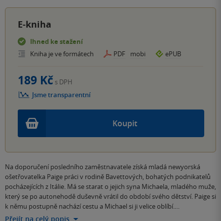
E-kniha
Ihned ke stažení
Kniha je ve formátech
PDF
mobi
ePUB
189 Kč
s DPH
Jsme transparentní
Koupit
Na doporučení posledního zaměstnavatele získá mladá newyorská
ošetřovatelka Paige práci v rodině Bavettových, bohatých podnikatelů
pocházejících z Itálie. Má se starat o jejich syna Michaela, mladého muže,
který se po autonehodě duševně vrátil do období svého dětství. Paige si
k němu postupně nachází cestu a Michael si ji velice oblíbí.…
Přejít na celý popis