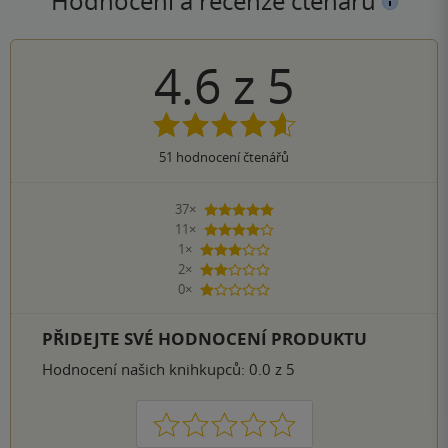
Hodnocení a recenze čtenářů
4.6
z
5
51
hodnocení čtenářů
37×
5 hvězdiček
11×
4 hvězdičky
1×
3 hvězdičky
2×
2 hvězdičky
0×
1 hvezdička
PŘIDEJTE SVÉ HODNOCENÍ PRODUKTU
Hodnocení našich knihkupců: 0.0 z 5
1
2
3
4
5