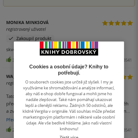
MONIKA MINKSOVÁ
registrovaný uživatel
Zakoupil produkt
skvělá knížka všechny tři díly
30
Kniha, Fragment, 2012, 9788025313541
Cookies a osobní údaje? Knihy to
potřebují.
WAJNY
O souborech cookies jste určitě již slyšeli. I my je
registrovaný uživatel
využíváme ke shromažďování a analýze informací,
aby náš e-shop dobře fungoval a mohli jsme ho
Tato kniha patří mezi moje oblíbené - takže si ji určitě
nadále zlepšovat. Také nám pomáhají ukazovat
přečtěte! Krásná zábavná kniha, která má zajímavý příběh
lepší a cílenější reklamu. Žádných 50 odstínů, ale
a zvraty (brečela jsem) - líbí se mi jak jsou krásně popsáný
klidně Vergilia v originále. Váš souhlas může předat
marketingovým platformám i některé vaše osobní
postavy (jejich charaktery). Paráda!
Přečíst
více
údaje. Ale vše bedlivě hlídáme. Jako naši vlastní
knihovnu!
25
Kniha, Fragment, 2012, 9788025313541
Zjistit více