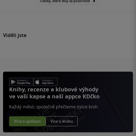
Články, které stojí za pozornost
Viděli jste
Knihy, recenze a klubové výhody
ve vaší kapse a naší appce KDčko
Každý měsíc společně přečteme tisíce knih
Více o aplikaci
Více o klubu