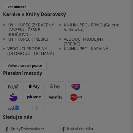
Vše důležité
Kariéra v Knihy Dobrovský
KNIHKUPEC (ZKRÁCENÝ
KNIHKUPEC - BRNO (Galerie
ÚVAZEK) - ČESKÉ
Vaňkovka)
BUDĚJOVICE
KNIHKUPEC (TŘEBÍČ)
VEDOUCÍ PRODEJNY
(TŘEBÍČ)
VEDOUCÍ PRODEJNY
KNIHKUPEC - KARVINÁ
(OLOMOUC - OC HANÁ)
Volné pracovní pozice
Platební metody
+ 17
Sledujte nás
KnihyDobrovsky.cz
Knižní závisláci