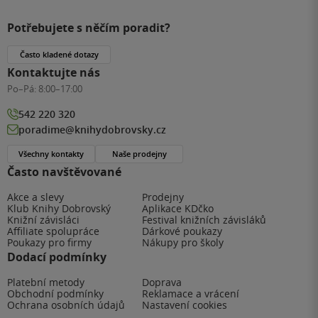
Potřebujete s něčím poradit?
Často kladené dotazy
Kontaktujte nás
Po–Pá:
8:00–17:00
542 220 320
poradime@knihydobrovsky.cz
Všechny kontakty
Naše prodejny
Často navštěvované
Akce a slevy
Prodejny
Klub Knihy Dobrovský
Aplikace KDčko
Knižní závisláci
Festival knižních závisláků
Affiliate spolupráce
Dárkové poukazy
Poukazy pro firmy
Nákupy pro školy
Dodací podmínky
Platební metody
Doprava
Obchodní podmínky
Reklamace a vrácení
Ochrana osobních údajů
Nastavení cookies