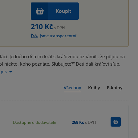
Koupit
210 Kč
s DPH
Jsme transparentní
aláci. Jedného dňa im kráľ s kráľovnou oznámili, že pôjdu na
l niekto, koho poznáte. Sľubujete?“ Deti dali kráľovi sľub,
opis
Všechny
Knihy
E-knihy
Do košík
Dostupné u dodavatele
268 Kč
s DPH