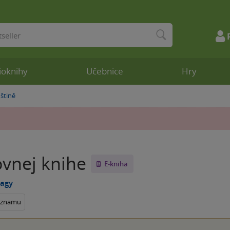
ioknihy
Učebnice
Hry
štině
ovnej knihe
E-kniha
Nagy
seznamu