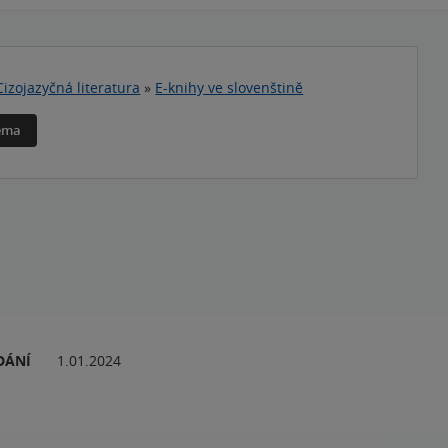
Cizojazyčná literatura
»
E-knihy ve slovenštině
téma
DÁNÍ
1.01.2024