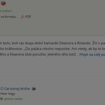
e stažení
e ve formátu
PDF
m bolo, boli raz dvaja dobrí kamaráti Eleanora a Rolando. Žili v p
ho kráľovstva. ,,Do paláca nikoho nepustite. Ani vtedy, ak by to bo
dlho a Eleanora sľub porušila. Jedného dňa totiž…
Přejít na celý p
O čarovnej knihe
Peter Nagy
pevná vazba