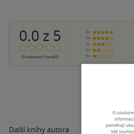
0.0
z
5
0×
5 hvězdiček
0×
4 hvězdičky
0×
3 hvězdičky
0×
2 hvězdičky
0×
0
hodnocení čtenářů
1 hvezdička
O souborec
informací
pomáhají ukazo
Další knihy autora
Váš souhla