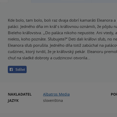
Kde bolo, tam bolo, boli raz dvaja dobrí kamaráti Eleanora a 
paláci. Jedného dňa im kráľ s kráľovnou oznámili, že pôjdu n
Bieleho kráľovstva. ,,Do paláca nikoho nepustite. Ani vtedy, a
niekto, koho poznáte. Sľubujete?“ Deti dali kráľovi sľub, no n
Eleanora sľub porušila. Jedného dňa totiž zabúchal na palác
cudzinec, ktorý tvrdil, že je kráľovský pekár. Eleanoru premo
chuť na sladké dobroty a cudzincovi otvorila...
Sdílet
NAKLADATEL
Albatros Media
PO
JAZYK
slovenština