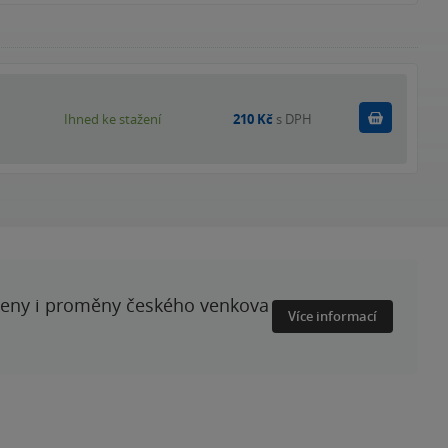
Koupit
Ihned ke stažení
210 Kč
s DPH
ženy i proměny českého venkova
Více informací