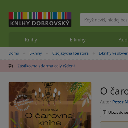
Vyhledávání
Knihy
E-knihy
Aud
Nacházíte
Domů
E-knihy
Cizojazyčná literatura
E-knihy ve sloven
»
»
»
se
zde:
Zásilkovna zdarma celý týden!
O čar
Autor
Peter 
Uložit do 