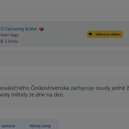
O čarovnej knihe
Stáhnout ukázku
Peter Nagy
E-kniha
poválečného Československa zachycuje osudy jedné 
ivoty měnily ze dne na den.
y autora
Vývoj ceny