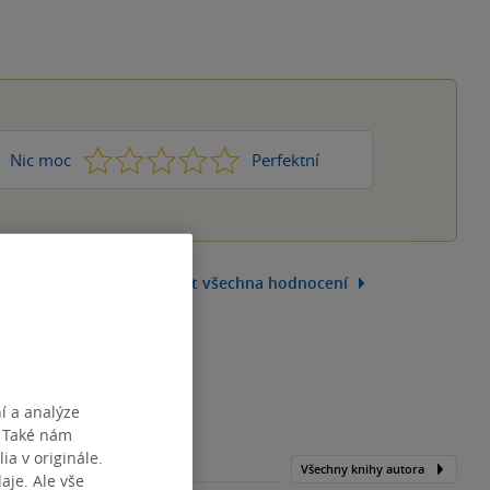
1
2
3
4
5
Nic moc
Perfektní
Zobrazit všechna hodnocení
í a analýze
. Také nám
ia v originále.
Všechny knihy autora
je. Ale vše