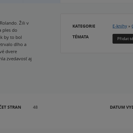
Rolando. Žili v
KATEGORIE
E-knihy
»
a ples do
TÉMATA
k by to bol
Přidat 
etrvalo dlho a
ové dvere
hla zvedavosť aj
ČET STRAN
48
DATUM VY