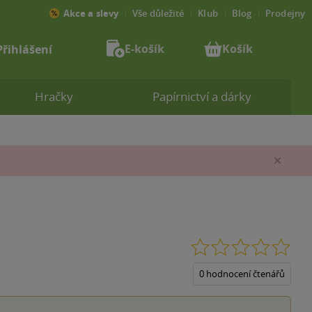
Akce a slevy
Vše důležité
Klub
Blog
Prodejny
E-košík
Košík
Přihlášení
Hračky
Papírnictví a dárky
Zav
0.0
z
5
0 hodnocení čtenářů
hvěz