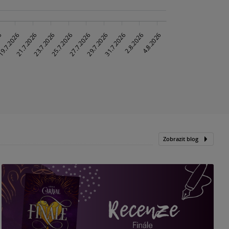
Zobrazit blog
„
p