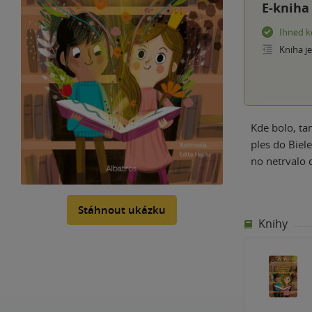
E-kniha
Ihned k
Kniha j
Kde bolo, ta
ples do Biele
no netrvalo 
Stáhnout ukázku
Knihy