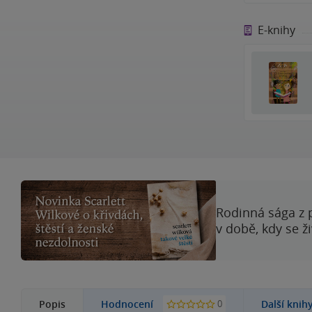
E-knihy
Rodinná sága z 
v době, kdy se ž
0
Popis
Hodnocení
Další knih