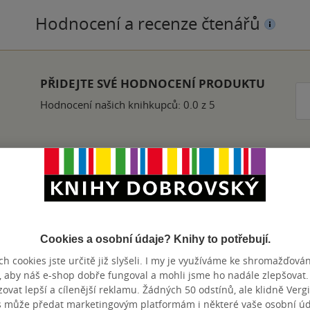
Hodnocení a recenze čtenářů
PŘIDEJTE SVÉ HODNOCENÍ PRODUKTU
Hodnocení našich knihkupců: 0.0 z 5
Přidat hodnocení
Cookies a osobní údaje? Knihy to potřebují.
h cookies jste určitě již slyšeli. I my je využíváme ke shromažďován
, aby náš e-shop dobře fungoval a mohli jsme ho nadále zlepšovat
vat lepší a cílenější reklamu. Žádných 50 odstínů, ale klidně Vergil
s může předat marketingovým platformám i některé vaše osobní úda