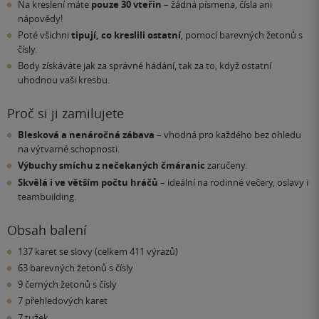
Na kreslení máte
pouze 30 vteřin
– žádná písmena, čísla ani
nápovědy!
Poté všichni
tipují, co kreslili ostatní
, pomocí barevných žetonů s
čísly.
Body získáváte jak za správné hádání, tak za to, když ostatní
uhodnou vaši kresbu.
Proč si ji zamilujete
Blesková a nenáročná zábava
– vhodná pro každého bez ohledu
na výtvarné schopnosti.
Výbuchy smíchu z nečekaných čmáranic
zaručeny.
Skvělá i ve větším počtu hráčů
– ideální na rodinné večery, oslavy i
teambuilding.
Obsah balení
137 karet se slovy (celkem 411 výrazů)
63 barevných žetonů s čísly
9 černých žetonů s čísly
7 přehledových karet
7 tužek