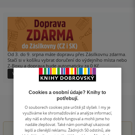
Od 3. do 9. srpna máte dopravu přes Zásilkovnu zdarma.
Stačí si v košíku vybrat doručení do výdejního místa nebo
Z-Boxu a doprava bude automaticky za 0 Kč.
Více informací
Cookies a osobní údaje? Knihy to
potřebují.
O souborech cookies jste určitě již slyšeli. I my je
Hodnocení a recenze čtenářů
využíváme ke shromažďování a analýze informací,
aby náš e-shop dobře fungoval a mohli jsme ho
nadále zlepšovat. Také nám pomáhají ukazovat
lepší a cílenější reklamu. Žádných 50 odstínů, ale