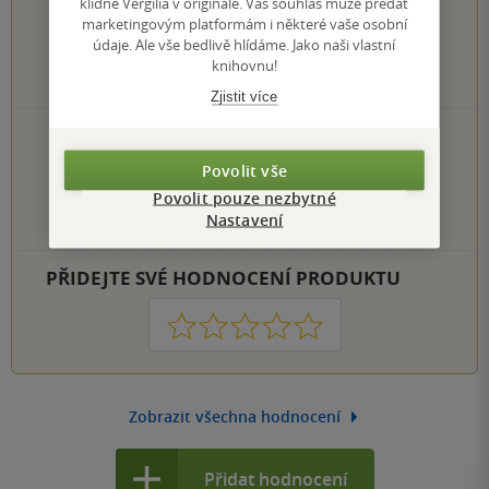
0.0
z
5
klidně Vergilia v originále. Váš souhlas může předat
marketingovým platformám i některé vaše osobní
údaje. Ale vše bedlivě hlídáme. Jako naši vlastní
knihovnu!
0
hodnocení čtenářů
Zjistit více
0×
5 hvězdiček
0×
4 hvězdičky
Povolit vše
0×
3 hvězdičky
Povolit pouze nezbytné
0×
2 hvězdičky
Nastavení
0×
1 hvezdička
PŘIDEJTE SVÉ HODNOCENÍ PRODUKTU
1
2
3
4
5
Zobrazit všechna hodnocení
Přidat hodnocení