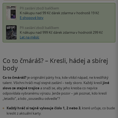
Při zaslání zboží balíčkem
K nákupu nad 99 Kč
dárek zdarma
v hodnotě 19 Kč
E-shopové listy
Při zaslání zboží balíčkem
K nákupu nad 999 Kč
dárek zdarma
v hodnotě 299 Kč
Let na měsíc
Co to čmáráš? – Kresli, hádej a sbírej
body
Co to čmáráš?
je originální párty hra, kde vítězí nápad, ne kreslířský
talent. Všichni hráči mají stejné zadání – tedy skoro. Každý kreslí
jiné
slovo ze stejné trojice
a snaží se, aby jeho kresba co nejvíce
odpovídala vybranému výrazu. Jenže pozor – jak poznat, kdo kreslí
„letadlo“, a kdo „sousedku odvedle“?
Každý hráč si tajně vylosuje číslo 1, 2 nebo 3
, které určuje, co bude
kreslit z aktuální karty.