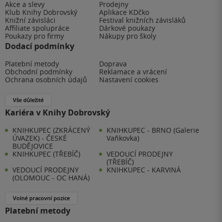
Akce a slevy
Prodejny
Klub Knihy Dobrovský
Aplikace KDčko
Knižní závisláci
Festival knižních závisláků
Affiliate spolupráce
Dárkové poukazy
Poukazy pro firmy
Nákupy pro školy
Dodací podmínky
Platební metody
Doprava
Obchodní podmínky
Reklamace a vrácení
Ochrana osobních údajů
Nastavení cookies
Vše důležité
Kariéra v Knihy Dobrovský
KNIHKUPEC (ZKRÁCENÝ
KNIHKUPEC - BRNO (Galerie
ÚVAZEK) - ČESKÉ
Vaňkovka)
BUDĚJOVICE
KNIHKUPEC (TŘEBÍČ)
VEDOUCÍ PRODEJNY
(TŘEBÍČ)
VEDOUCÍ PRODEJNY
KNIHKUPEC - KARVINÁ
(OLOMOUC - OC HANÁ)
Volné pracovní pozice
Platební metody