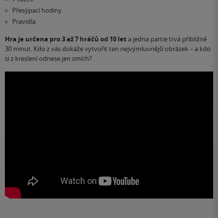
Přesýpací hodiny
Pravidla
Hra je určena pro 3 až 7 hráčů od 10 let
a jedna partie trvá přibližně
30 minut. Kdo z vás dokáže vytvořit ten nejvýmluvnější obrázek – a kdo
si z kreslení odnese jen smích?