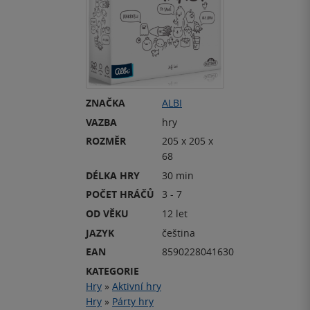
ZNAČKA
ALBI
VAZBA
hry
ROZMĚR
205 x 205 x
68
DÉLKA HRY
30 min
POČET HRÁČŮ
3 - 7
OD VĚKU
12 let
JAZYK
čeština
EAN
8590228041630
KATEGORIE
Hry
»
Aktivní hry
Hry
»
Párty hry