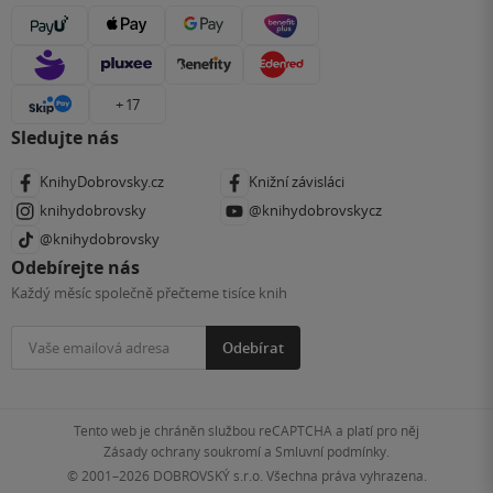
+ 17
Sledujte nás
KnihyDobrovsky.cz
Knižní závisláci
knihydobrovsky
@knihydobrovskycz
@knihydobrovsky
Odebírejte nás
Každý měsíc společně přečteme tisíce knih
Odebírat
Tento web je chráněn službou reCAPTCHA a platí pro něj
Zásady ochrany soukromí
a
Smluvní podmínky
.
© 2001–2026
DOBROVSKÝ s.r.o. Všechna práva vyhrazena.