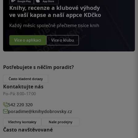
Knihy, recenze a klubové výhody
ve vaší kapse a naší appce KDčko
Každý měsíc společně přečteme tisíce knih
Více o aplikaci
Více o klubu
Potřebujete s něčím poradit?
Často kladené dotazy
Kontaktujte nás
Po–Pá:
8:00–17:00
542 220 320
poradime@knihydobrovsky.cz
Všechny kontakty
Naše prodejny
Často navštěvované