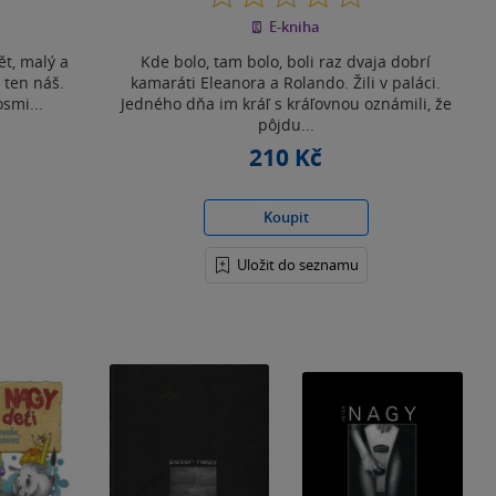
z
E-kniha
5
hvězdiček
ět, malý a
Kde bolo, tam bolo, boli raz dvaja dobrí
 ten náš.
kamaráti Eleanora a Rolando. Žili v paláci.
osmi...
Jedného dňa im kráľ s kráľovnou oznámili, že
pôjdu...
210 Kč
Koupit
Uložit do seznamu