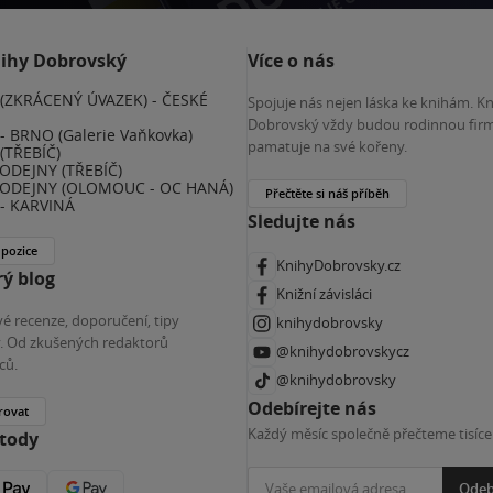
nihy Dobrovský
Více o nás
(ZKRÁCENÝ ÚVAZEK) - ČESKÉ
Spojuje nás nejen láska ke knihám. K
E
Dobrovský vždy budou rodinnou firm
 BRNO (Galerie Vaňkovka)
pamatuje na své kořeny.
(TŘEBÍČ)
ODEJNY (TŘEBÍČ)
ODEJNY (OLOMOUC - OC HANÁ)
Přečtěte si náš příběh
- KARVINÁ
Sledujte nás
 pozice
KnihyDobrovsky.cz
ý blog
Knižní závisláci
é recenze, doporučení, tipy
knihydobrovsky
ky. Od zkušených redaktorů
@knihydobrovskycz
ců.
@knihydobrovsky
Odebírejte nás
rovat
Každý měsíc společně přečteme tisíce
etody
Odeb