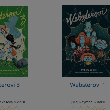
erovi 3
Websterovi 1
rekesová
& další
Juraj Raýman
& další
0.0
0.0