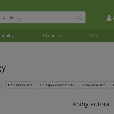
ioknihy
Učebnice
Hry
gy
e
Od nejnovějších
Od nejprodávanějších
Od nejlevnějších
Knihy autora