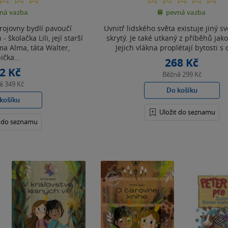
z
z
ná vazba
pevná vazba
5
5
hvězdiček
hvězdiček
rojovny bydlí pavoučí
Uvnitř lidského světa existuje jiný sv
školačka Lili, její starší
skrytý. Je také utkaný z příběhů jako
a Alma, táta Walter,
Jejich vlákna proplétají bytosti s 
ička...
268 Kč
2 Kč
Běžně
299 Kč
ně
349 Kč
Do košíku
košíku
Uložit do seznamu
t do seznamu