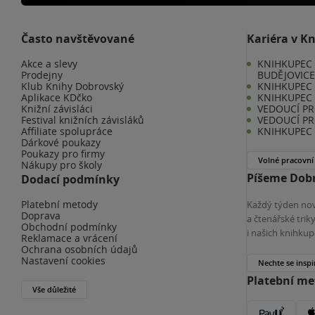
Často navštěvované
Kariéra v K
Akce a slevy
KNIHKUPEC 
Prodejny
BUDĚJOVIC
Klub Knihy Dobrovský
KNIHKUPEC -
Aplikace KDčko
KNIHKUPEC 
Knižní závisláci
VEDOUCÍ PR
Festival knižních závisláků
VEDOUCÍ PR
Affiliate spolupráce
KNIHKUPEC 
Dárkové poukazy
Poukazy pro firmy
Volné pracovní
Nákupy pro školy
Píšeme Dobr
Dodací podmínky
Platební metody
Každý týden nov
Doprava
a čtenářské tri
Obchodní podmínky
i našich knihkup
Reklamace a vrácení
Ochrana osobních údajů
Nastavení cookies
Nechte se inspi
Platební m
Vše důležité