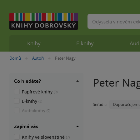
Vyhledávání
Knihy
E-knihy
Aud
Nacházíte
Domů
Autoři
Peter Nagy
»
»
se
zde:
Peter Na
Co hledáte?
Papírové knihy
(9)
E-knihy
(3)
Doporučujem
Seřadit:
Audioknihy
(0)
Zajímá vás
Knihy ve slovenštině
(7)