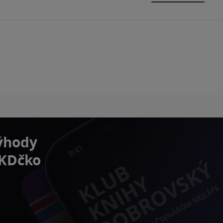
výhody
 KDčko