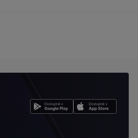
na
stránku