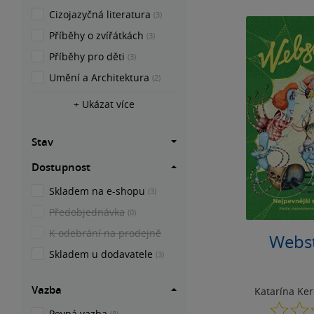
Cizojazyčná literatura
(3)
Příběhy o zvířátkách
(3)
Příběhy pro děti
(3)
Umění a Architektura
(2)
+ Ukázat více
Stav
Dostupnost
Skladem na e-shopu
(3)
Předobjednávka
(0)
K odebrání na prodejně
Webst
Skladem u dodavatele
(3)
Vazba
Katarína Ke
Pevná vazba
(8)