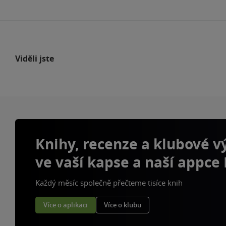
Viděli jste
Knihy, recenze a klubové 
ve vaší kapse a naší appce
Každý měsíc společně přečteme tisíce knih
Více o aplikaci
Více o klubu