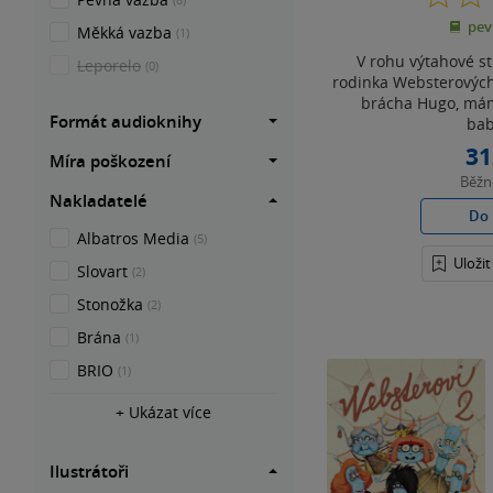
pev
Měkká vazba
(1)
V rohu výtahové st
Leporelo
(0)
rodinka Websterových - 
brácha Hugo, mám
Formát audioknihy
bab
31
Míra poškození
Běž
Nakladatelé
Do 
Albatros Media
(5)
Uloži
Slovart
(2)
Stonožka
(2)
Brána
(1)
BRIO
(1)
+ Ukázat více
Ilustrátoři