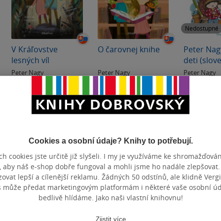
Nedostupné
V Kráľovstve
O čarovnej knihe
Peter Nag
lesných víl
deti (slov
Peter Nagy
Peter Nagy
Peter Nagy
0.0
0.0
0.0
z
z
z
pevná vazba
pevná vazba
měkká va
5
5
5
hvězdiček
hvězdiček
hvězdiček
268 Kč
268 Kč
Běžně
299 Kč
Běžně
299 Kč
Do košíku
Do košíku
Nedos
Cookies a osobní údaje? Knihy to potřebují.
h cookies jste určitě již slyšeli. I my je využíváme ke shromažďován
, aby náš e-shop dobře fungoval a mohli jsme ho nadále zlepšovat
vat lepší a cílenější reklamu. Žádných 50 odstínů, ale klidně Vergil
s může předat marketingovým platformám i některé vaše osobní úda
bedlivě hlídáme. Jako naši vlastní knihovnu!
Zjistit více