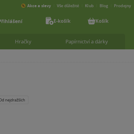
Akce a slevy
Vše důležité
Klub
Blog
Prodejny
E-košík
Košík
Přihlášení
Hračky
Papírnictví a dárky
Od nejdražších