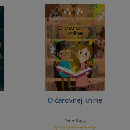
O čarovnej knihe
Peter Nagy
0.0