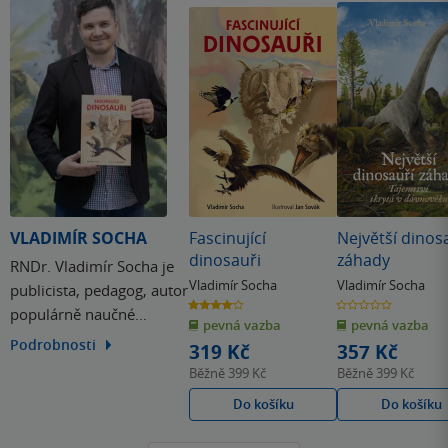
VLADIMÍR SOCHA
Fascinující
Největší dinos
dinosauři
záhady
RNDr. Vladimír Socha je
Vladimír Socha
Vladimír Socha
publicista, pedagog, autor
4.0
0.0
populárně naučné
z
z
pevná vazba
pevná vazba
5
5
hvězdiček
hvězdiček
literatury a popularizátor
Podrobnosti
319 Kč
357 Kč
paleontologie i přírodních
Běžně
399 Kč
Běžně
399 Kč
věd jako takových.
Do košíku
Do košíku