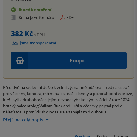
Ihned ke stažení
Kniha je ve formátu
PDF
382 Kč
s DPH
Jsme transparentní
Koupit
Před dvěma stoletími došlo k velmi významné události – tedy alespoň
pro všechny, koho zajímá minulost naší planety a pozoruhodní tvorové,
kteří byli v druhohorách jejími nezpochybnitelnými vládci. V roce 1824
britský paleontolog William Buckland určil a vědecky popsal podle
nálezů fosilií první druh dinosaura a zahájil tím dlouhou a…
Přejít na celý popis
Všechny
Knihy
E-knihy