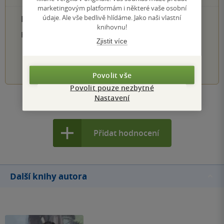
marketingovým platformám i některé vaše osobní
údaje. Ale vše bedlivě hlídáme. Jako naši vlastní
PŘIDEJTE SVÉ HODNOCENÍ PRODUKTU
knihovnu!
Hodnocení našich knihkupců: 0.0 z 5
Zjistit více
1
2
3
4
5
Povolit vše
Povolit pouze nezbytné
Nastavení
Zobrazit všechna hodnocení
Přidat hodnocení
Další knihy autora