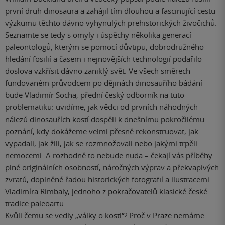
první druh dinosaura a zahájil tím dlouhou a fascinující cestu
výzkumu těchto dávno vyhynulých prehistorických živočichů.
Seznamte se tedy s omyly i úspěchy několika generací
paleontologů, kterým se pomocí důvtipu, dobrodružného
hledání fosilií a časem i nejnovějších technologií podařilo
doslova vzkřísit dávno zaniklý svět. Ve všech směrech
fundovaném průvodcem po dějinách dinosauřího bádání
bude Vladimír Socha, přední český odborník na tuto
problematiku: uvidíme, jak vědci od prvních náhodných
nálezů dinosauřích kostí dospěli k dnešnímu pokročilému
poznání, kdy dokážeme velmi přesně rekonstruovat, jak
vypadali, jak žili, jak se rozmnožovali nebo jakými trpěli
nemocemi. A rozhodně to nebude nuda – čekají vás příběhy
plné originálních osobností, náročných výprav a překvapivých
zvratů, doplněné řadou historických fotografií a ilustracemi
Vladimíra Rimbaly, jednoho z pokračovatelů klasické české
tradice paleoartu.
Kvůli čemu se vedly „války o kosti“? Proč v Praze nemáme