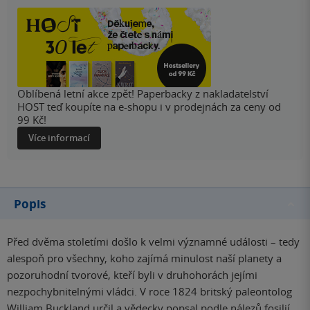
Oblíbená letní akce zpět! Paperbacky z nakladatelství
HOST teď koupíte na e-shopu i v prodejnách za ceny od
99 Kč!
Více informací
Popis
Před dvěma stoletími došlo k velmi významné události – tedy
alespoň pro všechny, koho zajímá minulost naší planety a
pozoruhodní tvorové, kteří byli v druhohorách jejími
nezpochybnitelnými vládci. V roce 1824 britský paleontolog
William Buckland určil a vědecky popsal podle nálezů fosilií