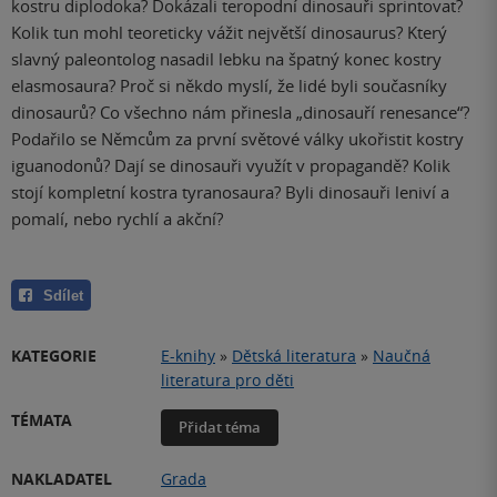
kostru diplodoka? Dokázali teropodní dinosauři sprintovat?
Kolik tun mohl teoreticky vážit největší dinosaurus? Který
slavný paleontolog nasadil lebku na špatný konec kostry
elasmosaura? Proč si někdo myslí, že lidé byli současníky
dinosaurů? Co všechno nám přinesla „dinosauří renesance“?
Podařilo se Němcům za první světové války ukořistit kostry
iguanodonů? Dají se dinosauři využít v propagandě? Kolik
stojí kompletní kostra tyranosaura? Byli dinosauři leniví a
pomalí, nebo rychlí a akční?
Sdílet
KATEGORIE
E-knihy
»
Dětská literatura
»
Naučná
literatura pro děti
TÉMATA
Přidat téma
NAKLADATEL
Grada