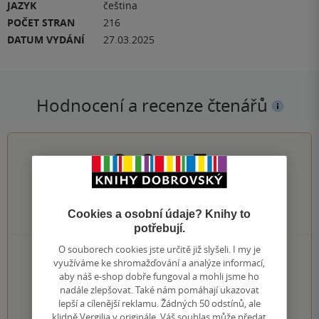
JAZYK
čeština
POČET STRAN
216
DATUM VYDÁNÍ
27.03.2025
Hodnocení a recenze čtenářů
0.0
z
5
Cookies a osobní údaje? Knihy to
0
hodnocení čtenářů
potřebují.
O souborech cookies jste určitě již slyšeli. I my je
0×
5 hvězdiček
využíváme ke shromažďování a analýze informací,
0×
4 hvězdičky
aby náš e-shop dobře fungoval a mohli jsme ho
0×
3 hvězdičky
nadále zlepšovat. Také nám pomáhají ukazovat
0×
2 hvězdičky
lepší a cílenější reklamu. Žádných 50 odstínů, ale
0×
1 hvezdička
klidně Vergilia v originále. Váš souhlas může předat