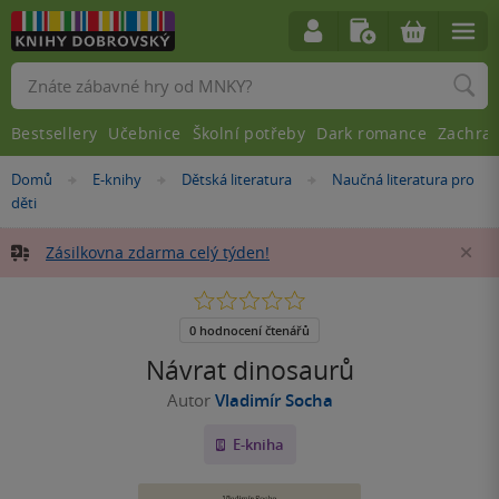
Vyhledávání
Bestsellery
Učebnice
Školní potřeby
Dark romance
Zachra
Nacházíte
Domů
E-knihy
Dětská literatura
Naučná literatura pro
»
»
»
se
děti
zde:
Zásilkovna zdarma celý týden!
Za
0.0
z
5
0 hodnocení čtenářů
hvězdiček
Návrat dinosaurů
Autor
Vladimír Socha
E-kniha