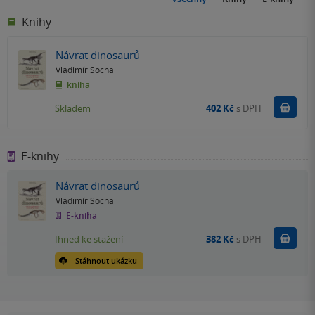
Knihy
Návrat dinosaurů
Vladimír Socha
kniha
Do k
Skladem
402 Kč
s DPH
E-knihy
Návrat dinosaurů
Vladimír Socha
E-kniha
Koupit
Ihned ke stažení
382 Kč
s DPH
Stáhnout ukázku