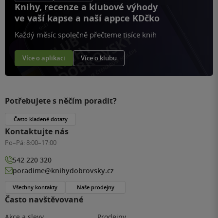
Knihy, recenze a klubové výhody
ve vaší kapse a naší appce KDčko
Každý měsíc společně přečteme tisíce knih
Více o aplikaci
Více o klubu
Potřebujete s něčím poradit?
Často kladené dotazy
Kontaktujte nás
Po–Pá:
8:00–17:00
542 220 320
poradime@knihydobrovsky.cz
Všechny kontakty
Naše prodejny
Často navštěvované
Akce a slevy
Prodejny