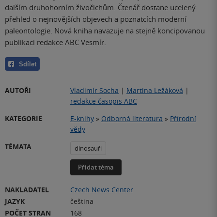
dalším druhohorním živočichům. Čtenář dostane ucelený
přehled o nejnovějších objevech a poznatcích moderní
paleontologie. Nová kniha navazuje na stejně koncipovanou
publikaci redakce ABC Vesmír.
Sdílet
AUTOŘI
Vladimír Socha
|
Martina Ležáková
|
redakce časopis ABC
KATEGORIE
E-knihy
»
Odborná literatura
»
Přírodní
vědy
TÉMATA
dinosauři
Přidat téma
NAKLADATEL
Czech News Center
JAZYK
čeština
POČET STRAN
168