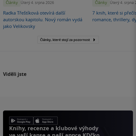
Články
Články
Úterý 4. srpna 2026
Úterý 4. srpna
Radka Třeštíková otevírá další
7 knih, které si přečí
autorskou kapitolu. Nový román vydá
romance, thrillery, d
jako Velikovsky
Články, které stojí za pozornost
Viděli jste
Knihy, recenze a klubové výhody
ve vaší kapse a naší appce KDčko