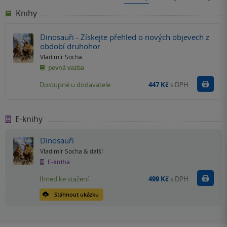
Knihy
Dinosauři - Získejte přehled o nových objevech z
období druhohor
Vladimír Socha
pevná vazba
Do k
Dostupné u dodavatele
447 Kč
s DPH
E-knihy
Dinosauři
Vladimír Socha
& další
E-kniha
Koupit
Ihned ke stažení
499 Kč
s DPH
Stáhnout ukázku