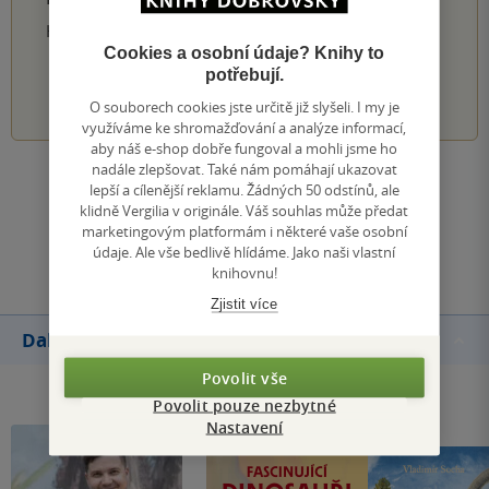
Hodnocení našich knihkupců: 0.0 z 5
Cookies a osobní údaje? Knihy to
potřebují.
1
2
3
4
5
O souborech cookies jste určitě již slyšeli. I my je
využíváme ke shromažďování a analýze informací,
aby náš e-shop dobře fungoval a mohli jsme ho
nadále zlepšovat. Také nám pomáhají ukazovat
Zobrazit všechna hodnocení
lepší a cílenější reklamu. Žádných 50 odstínů, ale
klidně Vergilia v originále. Váš souhlas může předat
marketingovým platformám i některé vaše osobní
Přidat hodnocení
údaje. Ale vše bedlivě hlídáme. Jako naši vlastní
knihovnu!
Zjistit více
Další knihy autora
Povolit vše
Povolit pouze nezbytné
Nastavení