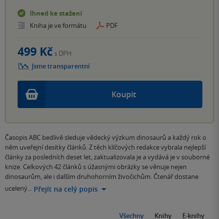
Ihned ke stažení
Kniha je ve formátu
PDF
499 Kč
s DPH
Jsme transparentní
Koupit
Časopis ABC bedlivě sleduje vědecký výzkum dinosaurů a každý rok o
něm uveřejní desítky článků. Z těch klíčových redakce vybrala nejlepší
články za posledních deset let, zaktualizovala je a vydává je v souborné
knize. Celkových 42 článků s úžasnými obrázky se věnuje nejen
dinosaurům, ale i dalším druhohorním živočichům. Čtenář dostane
ucelený…
Přejít na celý popis
Všechny
Knihy
E-knihy