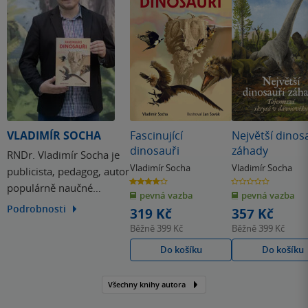
VLADIMÍR SOCHA
Fascinující
Největší dinos
dinosauři
záhady
RNDr. Vladimír Socha je
Vladimír Socha
Vladimír Socha
publicista, pedagog, autor
4.0
0.0
populárně naučné
z
z
pevná vazba
pevná vazba
5
5
hvězdiček
hvězdiček
literatury a popularizátor
Podrobnosti
319 Kč
357 Kč
paleontologie i přírodních
Běžně
399 Kč
Běžně
399 Kč
věd jako takových.
Do košíku
Do košíku
Všechny knihy autora