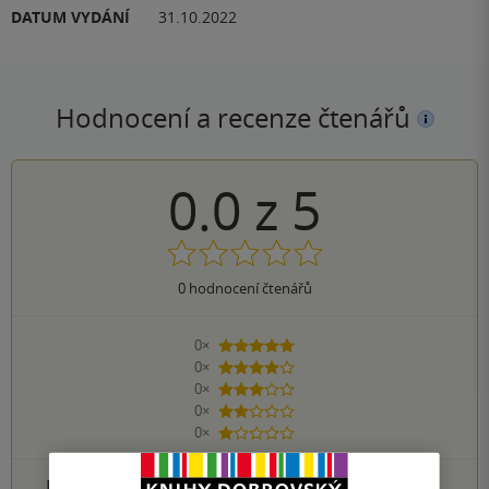
DATUM VYDÁNÍ
31.10.2022
Hodnocení a recenze čtenářů
0.0
z
5
0
hodnocení čtenářů
0×
5 hvězdiček
0×
4 hvězdičky
0×
3 hvězdičky
0×
2 hvězdičky
0×
1 hvezdička
PŘIDEJTE SVÉ HODNOCENÍ PRODUKTU