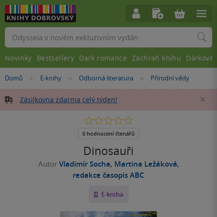
Vyhledávání
Novinky
Bestsellery
Dark romance
Zachraň knihu
Dárkové 
Nacházíte
Domů
E-knihy
Odborná literatura
Přírodní vědy
»
»
»
se
zde:
Zásilkovna zdarma celý týden!
Za
0.0
z
5
0 hodnocení čtenářů
hvězdiček
Dinosauři
Autor
Vladimír Socha
,
Martina Ležáková
,
redakce časopis ABC
E-kniha