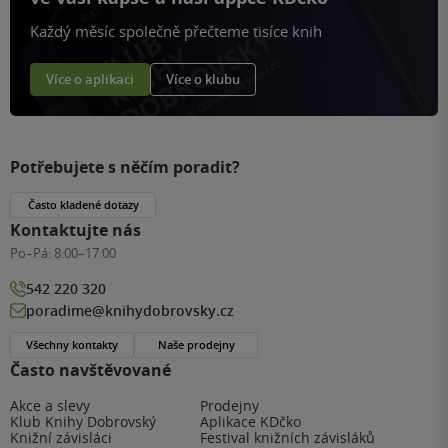
Každý měsíc společně přečteme tisíce knih
Více o aplikaci
Více o klubu
Potřebujete s něčím poradit?
Často kladené dotazy
Kontaktujte nás
Po–Pá:
8:00–17:00
542 220 320
poradime@knihydobrovsky.cz
Všechny kontakty
Naše prodejny
Často navštěvované
Akce a slevy
Prodejny
Klub Knihy Dobrovský
Aplikace KDčko
Knižní závisláci
Festival knižních závisláků