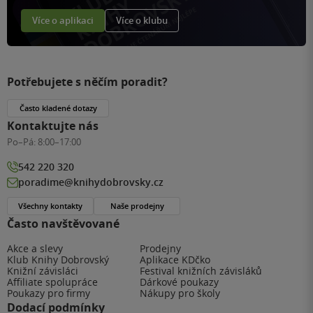
Více o aplikaci
Více o klubu
Potřebujete s něčím poradit?
Často kladené dotazy
Kontaktujte nás
Po–Pá:
8:00–17:00
542 220 320
poradime@knihydobrovsky.cz
Všechny kontakty
Naše prodejny
Často navštěvované
Akce a slevy
Prodejny
Klub Knihy Dobrovský
Aplikace KDčko
Knižní závisláci
Festival knižních závisláků
Affiliate spolupráce
Dárkové poukazy
Poukazy pro firmy
Nákupy pro školy
Dodací podmínky