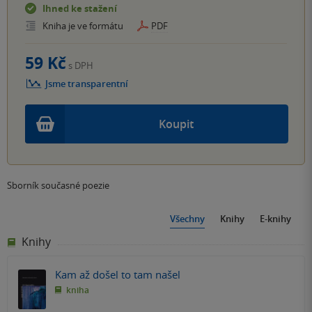
Ihned ke stažení
Kniha je ve formátu
PDF
59 Kč
s DPH
Jsme transparentní
Koupit
Sborník současné poezie
Všechny
Knihy
E-knihy
Knihy
Kam až došel to tam našel
kniha