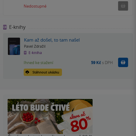
Ned
Nedostupné
E-knihy
Kam až došel, to tam našel
Pavel Zdražil
E-kniha
Koupit
Ihned ke stažení
59 Kč
s DPH
Stáhnout ukázku