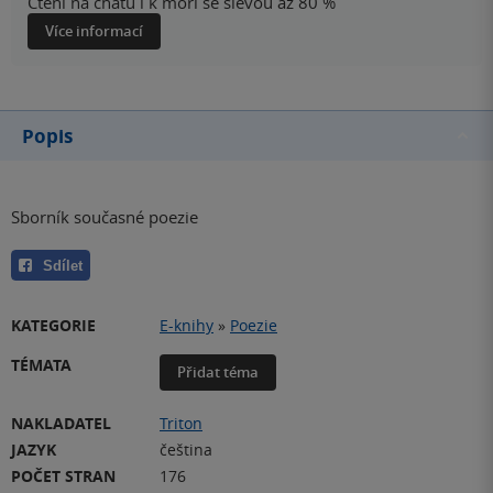
Čtení na chatu i k moři se slevou až 80 %
Více informací
Popis
Sborník současné poezie
Sdílet
KATEGORIE
E-knihy
»
Poezie
TÉMATA
Přidat téma
NAKLADATEL
Triton
JAZYK
čeština
POČET STRAN
176