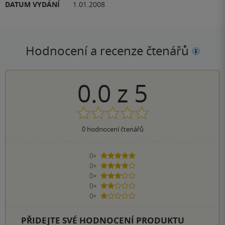
DATUM VYDÁNÍ
1.01.2008
Hodnocení a recenze čtenářů
0.0
z
5
0
hodnocení čtenářů
0×
5 hvězdiček
0×
4 hvězdičky
0×
3 hvězdičky
0×
2 hvězdičky
0×
1 hvezdička
PŘIDEJTE SVÉ HODNOCENÍ PRODUKTU