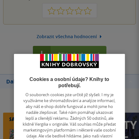
1
2
3
4
5
Zobrazit všechna hodnocení
Přidat hodnocení
Cookies a osobní údaje? Knihy to
Další knihy autora
potřebují.
O souborech cookies jste určitě již slyšeli. I my je
využíváme ke shromažďování a analýze informací,
aby náš e-shop dobře fungoval a mohli jsme ho
nadále zlepšovat. Také nám pomáhají ukazovat
lepší a cílenější reklamu. Žádných 50 odstínů, ale
klidně Vergilia v originále. Váš souhlas může předat
marketingovým platformám i některé vaše osobní
údaje. Ale vše bedlivě hlídáme. Jako naši vlastní