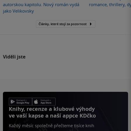
autorskou kapitolu. Nový román vydá
romance, thrillery, d
jako Velikovsky
Články, které stojí za pozornost
Viděli jste
Knihy, recenze a klubové výhody
ve vaší kapse a naší appce KDčko
Každý měsíc společně přečteme tisíce knih