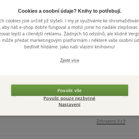
Cookies a osobní údaje? Knihy to potřebují.
Nedostupné
Nedostupné
Nedostupné
h cookies jste určitě již slyšeli. I my je využíváme ke shromažďován
, aby náš e-shop dobře fungoval a mohli jsme ho nadále zlepšovat
Kameny bohů.
Ohňové básně
Pohádkov
vat lepší a cílenější reklamu. Žádných 50 odstínů, ale klidně Vergil
Soutěska
s může předat marketingovým platformám i některé vaše osobní úda
bedlivě hlídáme. Jako naši vlastní knihovnu!
Pavel Zdražil
Pavel Zdražil
Jana Skalník
Zdražil
0.0
0.0
0.0
z
z
z
kniha
kniha
měkká va
5
5
5
Zjistit více
hvězdiček
hvězdiček
hvězdiček
Nedostupné
Nedostupné
Nedos
Povolit vše
Povolit pouze nezbytné
Nastavení
Zobrazeno 9 z 9