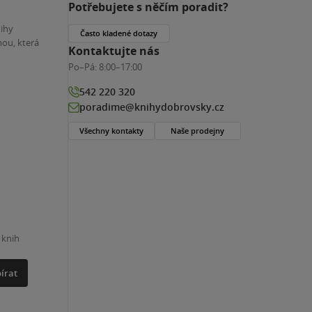
Potřebujete s něčím poradit?
nihy
Často kladené dotazy
ou, která
Kontaktujte nás
Po–Pá:
8:00–17:00
542 220 320
poradime@knihydobrovsky.cz
Všechny kontakty
Naše prodejny
 knih
írat