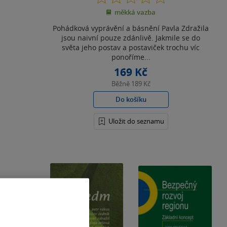
z
měkká vazba
5
hvězdiček
Pohádková vyprávění a básnění Pavla Zdražila
jsou naivní pouze zdánlivě. Jakmile se do
světa jeho postav a postaviček trochu víc
ponoříme...
169 Kč
Běžně
189 Kč
Do košíku
Uložit do seznamu