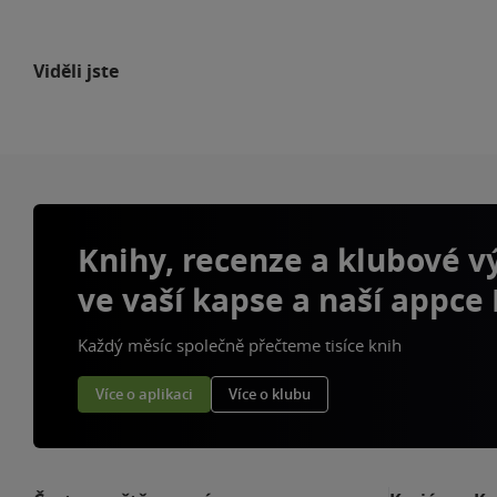
Viděli jste
Knihy, recenze a klubové 
ve vaší kapse a naší appce
Každý měsíc společně přečteme tisíce knih
Více o aplikaci
Více o klubu