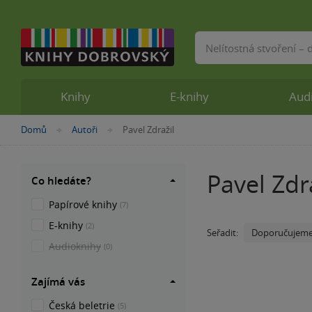
Vyhledávání
Knihy
E-knihy
Aud
Nacházíte
Domů
Autoři
Pavel Zdražil
»
»
se
zde:
Pavel Zdr
Co hledáte?
Papírové knihy
(7)
E-knihy
(2)
Doporučujem
Seřadit:
Audioknihy
(0)
Zajímá vás
Česká beletrie
(5)