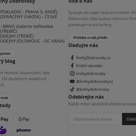
nihy Dobrovský
Více o nás
POKLADNÍ - PRAHA 5, ANDĚL
Spojuje nás nejen láska ke knihám. K
(ZKRÁCENÝ ÚVAZEK) - ČESKÉ
Dobrovský vždy budou rodinnou firm
E
pamatuje na své kořeny.
 BRNO (Galerie Vaňkovka)
(TŘEBÍČ)
ODEJNY (TŘEBÍČ)
Přečtěte si náš příběh
ODEJNY (OLOMOUC - OC HANÁ)
Sledujte nás
 pozice
KnihyDobrovsky.cz
ý blog
Knižní závisláci
é recenze, doporučení, tipy
knihydobrovsky
ky. Od zkušených redaktorů
@knihydobrovskycz
ců.
@knihydobrovsky
Odebírejte nás
rovat
Každý měsíc společně přečteme tisíce
etody
Odeb