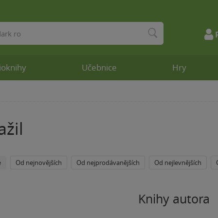
ioknihy
Učebnice
Hry
ažil
e
Od nejnovějších
Od nejprodávanějších
Od nejlevnějších
Knihy autora