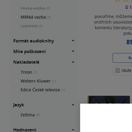
E
Pevná vazba
(0)
ponoříme, můžeme 
Měkká vazba
(4)
vnitřních souvislos
Leporelo
(0)
kontextu literatury
poba
8
Formát audioknihy
Míra poškození
K
Nakladatelé
Uloži
Triton
(7)
Wolters Kluwer
(1)
Edice České televize
(1)
Jazyk
čeština
(9)
Hodnocení