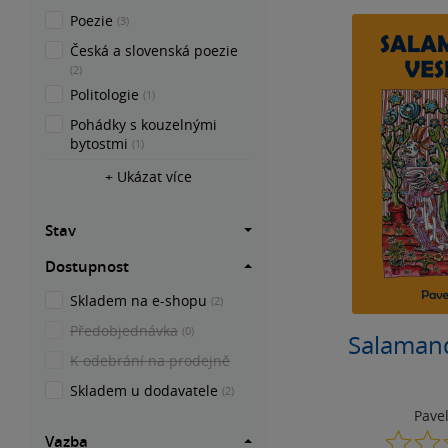
Poezie
(3)
Česká a slovenská poezie
(2)
Politologie
(1)
Pohádky s kouzelnými
bytostmi
(1)
+ Ukázat více
Stav
Dostupnost
Skladem na e-shopu
(2)
Předobjednávka
(0)
Salamand
K odebrání na prodejně
Skladem u dodavatele
(2)
Pavel
Vazba