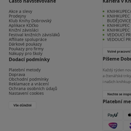
Často navštěvované
Kariéra v K
Akce a slevy
KNIHKUPEC/
Prodejny
KNIHKUPEC 
Klub Knihy Dobrovský
BUDĚJOVIC
Aplikace KDčko
KNIHKUPEC -
Knižní závisláci
KNIHKUPEC 
Festival knižních závisláků
VEDOUCÍ PR
Affiliate spolupráce
VEDOUCÍ PR
Dárkové poukazy
Poukazy pro firmy
Volné pracovní
Nákupy pro školy
Píšeme Dobr
Dodací podmínky
Platební metody
Každý týden nov
Doprava
a čtenářské tri
Obchodní podmínky
i našich knihkup
Reklamace a vrácení
Ochrana osobních údajů
Nastavení cookies
Nechte se inspi
Platební m
Vše důležité