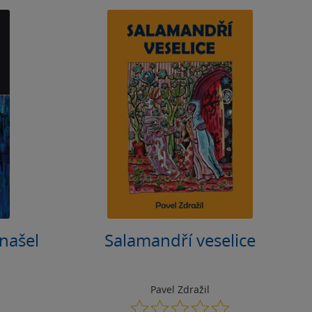
našel
Salamandří veselice
Pavel Zdražil
0.0