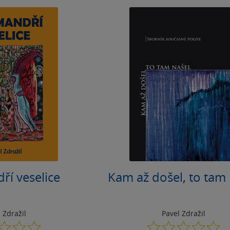
ří veselice
Kam až došel, to tam 
 Zdražil
Pavel Zdražil
0.0
0.0