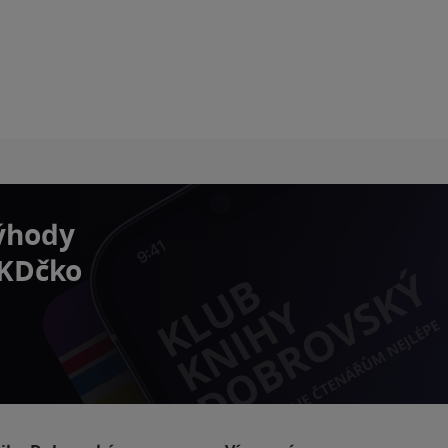
výhody
 KDčko