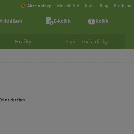
Akce a slevy
Vše důležité
Klub
Blog
Prodejny
E-košík
Košík
Přihlášení
Hračky
Papírnictví a dárky
Od nejdražších