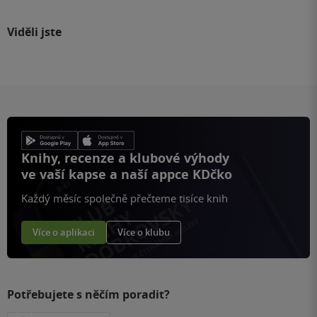
Viděli jste
Knihy, recenze a klubové výhody
ve vaší kapse a naší appce KDčko
Každý měsíc společně přečteme tisíce knih
Více o aplikaci
Více o klubu
Potřebujete s něčím poradit?