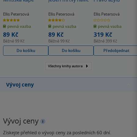
vyšetřují, zamotá se do toho tak, až to pomalu vypadá tak,
že tím hledaným vrahem je on. Naštěstí tu je právě
Ellis Petersová
Ellis Petersová
Ellis Petersová
5.0
4.3
0.0
Cadfael, který si opravdu nedá pokoj, dokud se vše
z
z
z
pevná vazba
pevná vazba
pevná vazba
5
5
5
nevysvětlí k jeho spokojenosti i spokojenosti mladého
hvězdiček
hvězdiček
hvězdiček
89 Kč
89 Kč
319 Kč
Suliana a zdejšího opatství.
Běžně
99 Kč
Běžně
99 Kč
Běžně
399 Kč
Do košíku
Do košíku
Předobjednat
Všechny knihy autora
Vývoj ceny
Vývoj ceny
Získejte přehled o vývoji ceny za posledních 60 dní.