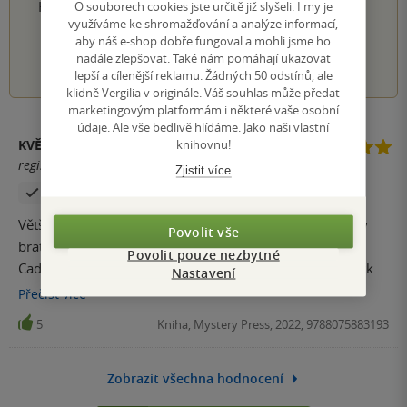
O souborech cookies jste určitě již slyšeli. I my je
Hodnocení našich knihkupců: 0.0 z 5
využíváme ke shromažďování a analýze informací,
aby náš e-shop dobře fungoval a mohli jsme ho
1
2
3
4
5
nadále zlepšovat. Také nám pomáhají ukazovat
lepší a cílenější reklamu. Žádných 50 odstínů, ale
klidně Vergilia v originále. Váš souhlas může předat
marketingovým platformám i některé vaše osobní
údaje. Ale vše bedlivě hlídáme. Jako naši vlastní
knihovnu!
KVĚTA PETRUŠOVÁ
registrovaný uživatel
Zjistit více
Zakoupil produkt
Většina z vás si určitě pamatuje na britský seriál Případy
Povolit vše
bratra Cadfaela, kde hlavní roli ztvárnil Derek Jacobi.
Povolit pouze nezbytné
Cadfael je benediktinský mnich žijící v klášteře v městečku
Nastavení
Shrewsbury,do něhož však vstoupil až ve zralém věku,
Přečíst
více
když před tím bojoval nejen proti nevěřícím ve Svaté zemi,
5
Kniha, Mystery Press, 2022, 9788075883193
ale také se plavil několik let po různých mořích. V klášteře
se věnuje zdejší zahradě, i té bylinkové a občas se připlete
k tomu, že si ho vyžádá zdejší královský šerif Hugh
Zobrazit všechna hodnocení
Beringar, aby mu pomohl při vyšetřováni různých případů.