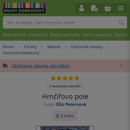
Vyhledávání
Bestsellery
Učebnice
Školní potřeby
Dark romance
Zachra
Nacházíte
Domů
E-knihy
Beletrie
Historické romány
»
»
»
»
se
Historické detektivky
zde:
Zásilkovna zdarma celý týden!
Za
5.0
z
5
2 hodnocení čtenářů
hvězdiček
Hrnčířovo pole
Autor
Ellis Petersová
E-kniha