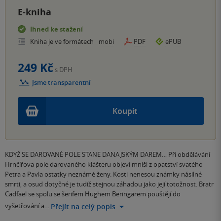
E-kniha
Ihned ke stažení
Kniha je ve formátech
mobi
PDF
ePUB
249 Kč
s DPH
Jsme transparentní
Koupit
KDYŽ SE DAROVANÉ POLE STANE DANAJSKÝM DAREM… Při obdělávání
Hrnčířova pole darovaného klášteru objeví mniši z opatství svatého
Petra a Pavla ostatky neznámé ženy. Kosti nenesou známky násilné
smrti, a osud dotyčné je tudíž stejnou záhadou jako její totožnost. Bratr
Cadfael se spolu se šerifem Hughem Beringarem pouštějí do
vyšetřování a…
Přejít na celý popis