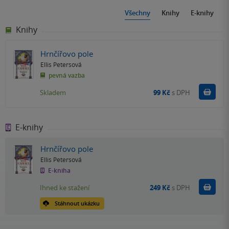
Všechny
Knihy
E-knihy
Knihy
Hrnčířovo pole
Ellis Petersová
pevná vazba
Do k
Skladem
99 Kč
s DPH
E-knihy
Hrnčířovo pole
Ellis Petersová
E-kniha
Koupit
Ihned ke stažení
249 Kč
s DPH
Stáhnout ukázku