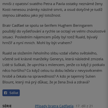
mniši z opatství svatého Petra a Pavla ostatky neznámé ženy.
Kosti nenesou známky násilné smrti, a osud dotyčné je tudíž
stejnou záhadou jako její totožnost.
Bratr Cadfael se spolu se šerifem Hughem Beringarem
pouštějí do vyšetřování a rychle se ocitají ve velmi choulostivé
situaci. Posledním nájemcem půdy byl totiž Ruald, bývalý
hrnčíř a nyní mnich. Mohl by být vrahem?
Ruald se složením řeholního slibu vzdal všeho světského,
včetně své krásné manželky Generys, která následně zmizela.
Lidé si šuškali, že uprchla s milencem, jenže co když ji potkalo
něco horšího? Co když celou tu dobu ležela v nevysvěceném
hrobě a čekala na spravedlnost? A kdo je tajemný Sulien
Blount, který má prý důkaz, že je žena živá a zdravá?
Sdílet
SÉRIE
Případy bratra Cadfaela
17. díl z 21