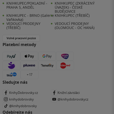
KNIHKUPEC/POKLADNÍ -
KNIHKUPEC (ZKRÁCENÝ
PRAHA 5, ANDĚL
ÚVAZEK) - ČESKÉ
BUDĚJOVICE
KNIHKUPEC - BRNO (Galerie
KNIHKUPEC (TŘEBÍČ)
Vaňkovka)
VEDOUCÍ PRODEJNY
VEDOUCÍ PRODEJNY
(TŘEBÍČ)
(OLOMOUC - OC HANÁ)
Volné pracovní pozice
Platební metody
+ 17
Sledujte nás
KnihyDobrovsky.cz
Knižní závisláci
knihydobrovsky
@knihydobrovskycz
@knihydobrovsky
Odebírejte nás