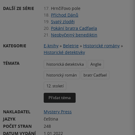
DALŠÍ ZE SÉRIE
17.
Hrnčířovo pole
18.
Příchod Dánů
19.
Svatý zloděj
20.
Pokání bratra Cadfaela
21.
Neobyčejný benediktin
KATEGORIE
E-knihy
»
Beletrie
»
Historické romány
»
Historické detektivky
TÉMATA
historická detektivka
Anglie
historický román
bratr Cadfael
12. století
Přidat téma
NAKLADATEL
Mystery Press
JAZYK
čeština
POČET STRAN
248
DATUM VYDÁNÍ
1.01.2022