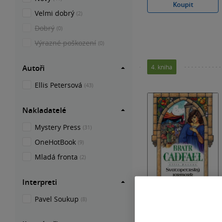
Koupit
Velmi dobrý
(2)
Dobrý
(0)
Výrazné poškození
(0)
Autoři
4. kniha
Ellis Petersová
(43)
Nakladatelé
Mystery Press
(31)
OneHotBook
(9)
Mladá fronta
(2)
Interpreti
Pavel Soukup
(8)
Svatopetrský
jarmark