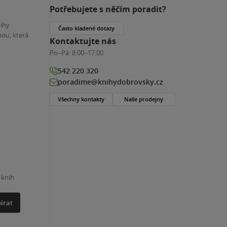
Potřebujete s něčím poradit?
nihy
Často kladené dotazy
ou, která
Kontaktujte nás
Po–Pá:
8:00–17:00
542 220 320
poradime@knihydobrovsky.cz
Všechny kontakty
Naše prodejny
 knih
írat