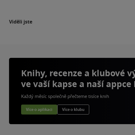
Viděli jste
Knihy, recenze a klubové 
ve vaší kapse a naší appce
Každý měsíc společně přečteme tisíce knih
Více o aplikaci
Více o klubu