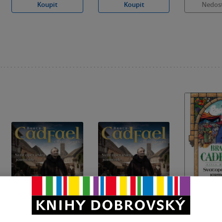
Koupit
Koupit
Nedos
Nedostupné
Svatopetrský
Svatopetrský
Svatopetr
jarmark
jarmark
jarmark