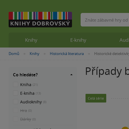
Vyhledávání
Knihy
E-knihy
Aud
Nacházíte
Domů
Knihy
Historická literatura
Historické detektivk
»
»
»
se
zde:
Případy 
Co hledáte?
Kniha
(21)
E-kniha
(13)
Celá série
Audioknihy
(8)
Hra
(0)
Dárky
(0)