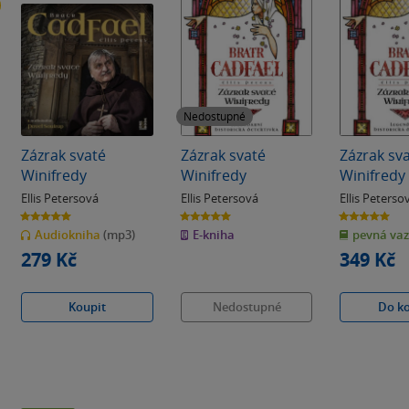
Nedostupné
Zázrak svaté
Zázrak svaté
Zázrak sv
Winifredy
Winifredy
Winifredy
Ellis Petersová
Ellis Petersová
Ellis Peterso
5.0
5.0
5.0
z
z
z
Audiokniha
(mp3)
E-kniha
pevná va
5
5
5
hvězdiček
hvězdiček
hvězdiček
279 Kč
349 Kč
Koupit
Nedostupné
Do k