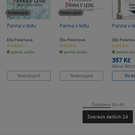
Nedostupné
Nedostupné
Panna v ledu
Panna v ledu
Panna v l
Ellis Petersová
Ellis Petersová
Ellis Peterso
0.0
0.0
0.0
z
z
z
pevná vazba
pevná vazba
pevná va
5
5
5
hvězdiček
hvězdiček
hvězdiček
357 Kč
Běžně
399 K
Nedostupné
Nedostupné
Do k
Zobrazeno 24 z 43
Zobrazit dalších 24