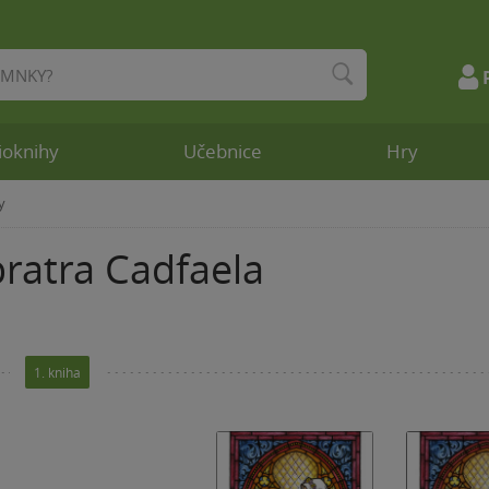
ioknihy
Učebnice
Hry
y
bratra Cadfaela
1. kniha