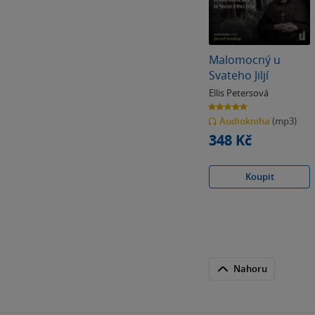
Malomocný u
Svateho Jiljí
Ellis Petersová
5.0
z
Audiokniha
(mp3)
5
hvězdiček
348 Kč
Koupit
Nahoru