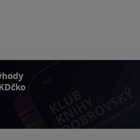
výhody
 KDčko