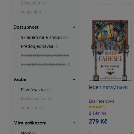
Bestseller
(0)
Longseller
(0)
Dostupnost
Skladem na e-shopu
(30)
Předobjednávka
(1)
K odebrání na prodejně
Skladem u dodavatele
(0)
Vazba
Jeden mrtvý navíc
Pevná vazba
(21)
Měkká vazba
(0)
Ellis Petersová
4.3
Leporelo
(0)
z
E-kniha
5
hvězdiček
279 Kč
Míra poškození
Nový
(41)