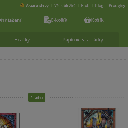
Akce a slevy
Vše důležité
Klub
Blog
Prodejny
E-košík
Košík
Přihlášení
Hračky
Papírnictví a dárky
2. kniha