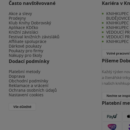
Často navštěvované
Kariéra v K
Akce a slevy
KNIHKUPEC 
Prodejny
BUDĚJOVIC
Klub Knihy Dobrovský
KNIHKUPEC -
Aplikace KDčko
KNIHKUPEC 
Knižní závisláci
VEDOUCÍ PR
Festival knižních závisláků
VEDOUCÍ PR
Affiliate spolupráce
KNIHKUPEC 
Dárkové poukazy
Poukazy pro firmy
Volné pracovní
Nákupy pro školy
Píšeme Dobr
Dodací podmínky
Platební metody
Každý týden nov
Doprava
a čtenářské tri
Obchodní podmínky
i našich knihkup
Reklamace a vrácení
Ochrana osobních údajů
Nastavení cookies
Nechte se inspi
Platební m
Vše důležité