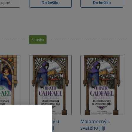
tupné
Do košíku
Do košíku
5. kniha
ský
Malomocný u
Malomocný u
svatého Jiljí
svatého Jiljí