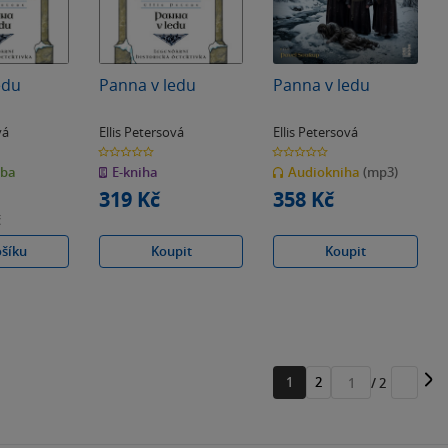
edu
Panna v ledu
Panna v ledu
vá
Ellis Petersová
Ellis Petersová
0.0
0.0
z
z
zba
E-kniha
Audiokniha
(mp3)
5
5
hvězdiček
hvězdiček
319 Kč
358 Kč
č
ošíku
Koupit
Koupit
1
2
/ 2
Přejít
na
stránku