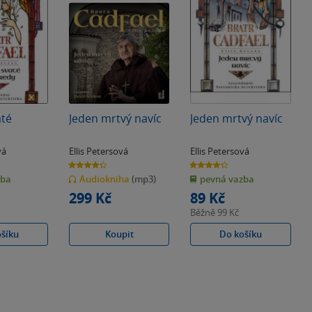
até
Jeden mrtvý navíc
Jeden mrtvý navíc
vá
Ellis Petersová
Ellis Petersová
4.3
4.3
z
z
zba
Audiokniha
(mp3)
pevná vazba
5
5
hvězdiček
hvězdiček
299 Kč
89 Kč
Běžně
99 Kč
ošíku
Koupit
Do košíku