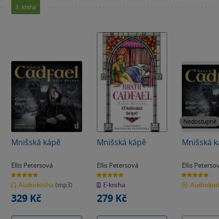
3. kniha
Nedostupné
Mnišská kápě
Mnišská kápě
Mnišská 
Ellis Petersová
Ellis Petersová
Ellis Peterso
5.0
5.0
5.0
z
z
z
Audiokniha
(mp3)
E-kniha
Audiokn
5
5
5
hvězdiček
hvězdiček
hvězdiček
329 Kč
279 Kč