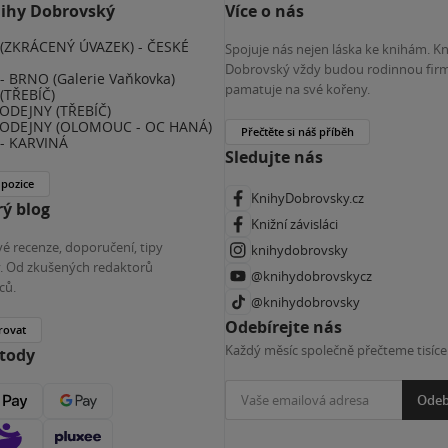
nihy Dobrovský
Více o nás
(ZKRÁCENÝ ÚVAZEK) - ČESKÉ
Spojuje nás nejen láska ke knihám. K
E
Dobrovský vždy budou rodinnou firm
 BRNO (Galerie Vaňkovka)
pamatuje na své kořeny.
(TŘEBÍČ)
ODEJNY (TŘEBÍČ)
ODEJNY (OLOMOUC - OC HANÁ)
Přečtěte si náš příběh
- KARVINÁ
Sledujte nás
 pozice
KnihyDobrovsky.cz
ý blog
Knižní závisláci
é recenze, doporučení, tipy
knihydobrovsky
ky. Od zkušených redaktorů
@knihydobrovskycz
ců.
@knihydobrovsky
Odebírejte nás
rovat
Každý měsíc společně přečteme tisíce
etody
Odeb