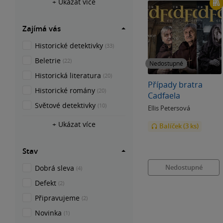
+ Ukázat více
Zajímá vás
Historické detektivky
(33)
Beletrie
(22)
Nedostupné
Historická literatura
(20)
Případy bratra
Historické romány
(20)
Cadfaela
Světové detektivky
(10)
Ellis Petersová
+ Ukázat více
Balíček (3 ks)
Stav
Nedostupné
Dobrá sleva
(4)
Defekt
(2)
Připravujeme
(2)
Novinka
(1)