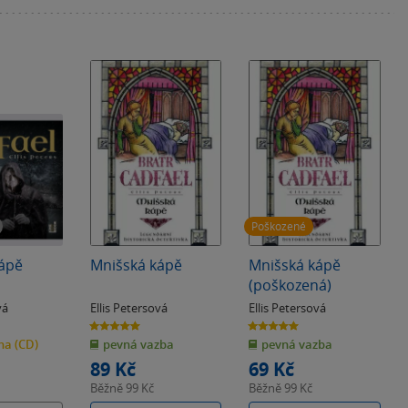
Poškozené
kápě
Mnišská kápě
Mnišská kápě
(poškozená)
vá
Ellis Petersová
Ellis Petersová
5.0
5.0
z
z
iha
(CD)
pevná vazba
pevná vazba
5
5
hvězdiček
hvězdiček
89 Kč
69 Kč
Běžně
99 Kč
Běžně
99 Kč