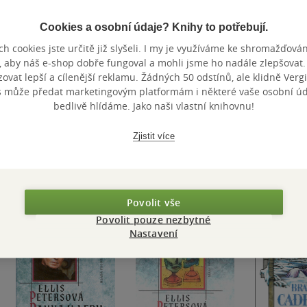
Ellis Petersová
Ellis Petersová
Ellis Peterso
5.0
5.0
5.0
Cookies a osobní údaje? Knihy to potřebují.
z
z
z
Audiokniha
(CD)
Audiokniha
(mp3)
E-kniha
5
5
5
hvězdiček
hvězdiček
hvězdiček
h cookies jste určitě již slyšeli. I my je využíváme ke shromažďován
328 Kč
299 Kč
, aby náš e-shop dobře fungoval a mohli jsme ho nadále zlepšovat
vat lepší a cílenější reklamu. Žádných 50 odstínů, ale klidně Vergil
Nedostupné
Koupit
Kou
s může předat marketingovým platformám i některé vaše osobní úda
bedlivě hlídáme. Jako naši vlastní knihovnu!
Zjistit více
6. kniha
Povolit vše
Povolit pouze nezbytné
Nastavení