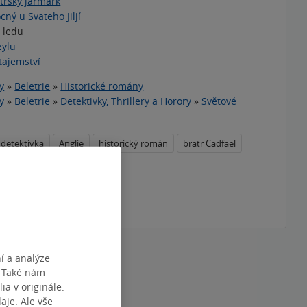
trský jarmark
ný u Svateho Jiljí
 ledu
zylu
 tajemství
y
»
Beletrie
»
Historické romány
y
»
Beletrie
»
Detektivky, Thrillery a Horory
»
Světové
 detektivka
Anglie
historický román
bratr Cadfael
téma
í a analýze
. Také nám
ia v originále.
je. Ale vše