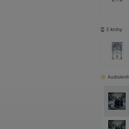
E-knihy
Audiokni