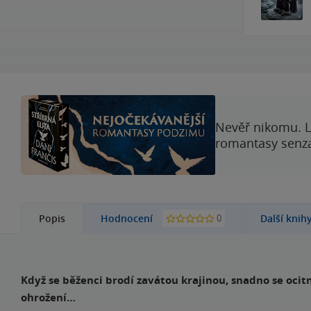
Nevěř nikomu. L
romantasy senzac
0
Popis
Hodnocení
Další knih
Když se běženci brodí zavátou krajinou, snadno se ocit
ohrožení…