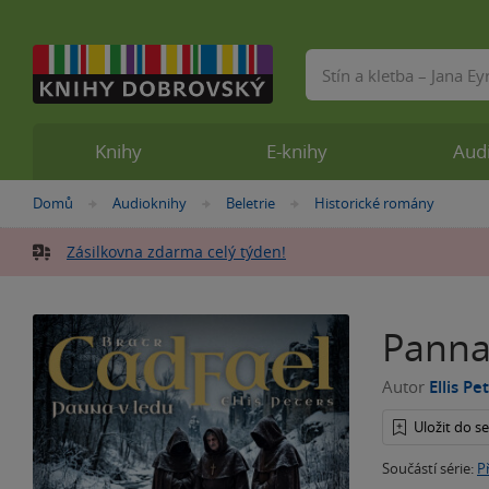
Vyhledávání
Knihy
E-knihy
Aud
Nacházíte
Domů
Audioknihy
Beletrie
Historické romány
»
»
»
se
zde:
Zásilkovna zdarma celý týden!
Panna
Autor
Ellis Pe
Uložit do 
Součástí série:
P