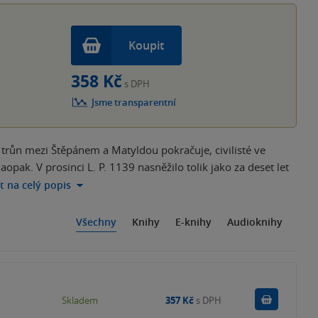
Koupit
358 Kč
s DPH
Jsme transparentní
 trůn mezi Štěpánem a Matyldou pokračuje, civilisté ve
opak. V prosinci L. P. 1139 nasněžilo tolik jako za deset let
ít na celý popis
Všechny
Knihy
E-knihy
Audioknihy
Do košík
Skladem
357 Kč
s DPH