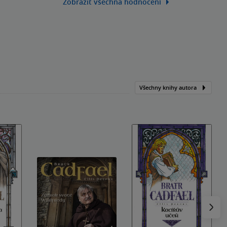
Zobrazit všechna hodnocení
Všechny knihy autora
Následu