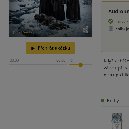
Audiokn
Ihned k
Kniha j
Přehrát ukázku
00:00
00:00
Když se běže
válce trpí, z
ne a uprchlí
Knihy