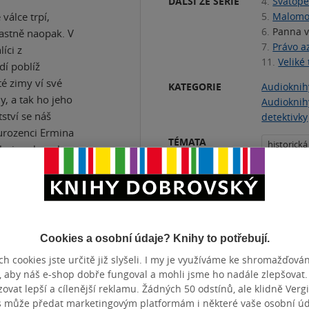
DALŠÍ ZE SÉRIE
4.
Svatope
válce trpí,
5.
Malomoc
6.
Panna v
lastně naopak. V
7.
Právo a
íci z
11.
Veliké
dí poblíž
é zimy ví své
KATEGORIE
Audioknih
, a tak ho jeho
Audioknih
ství se náš
detektivky
ourozenci Ermina
TÉMATA
historická
ilarie zahynula.
onal zločin
12. století
 složitější.
Přidat 
 ačkoli zločin
vil.
Cookies a osobní údaje? Knihy to potřebují.
opy ve sněhu,
h cookies jste určitě již slyšeli. I my je využíváme ke shromažďován
umí kráčet
, aby náš e-shop dobře fungoval a mohli jsme ho nadále zlepšovat
ní.
vat lepší a cílenější reklamu. Žádných 50 odstínů, ale klidně Vergil
s může předat marketingovým platformám i některé vaše osobní úda