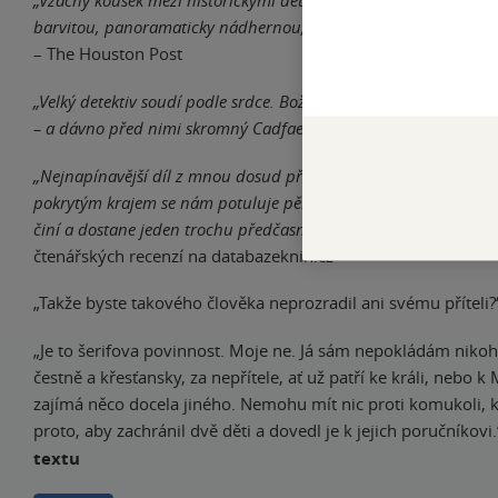
„Vzácný kousek mezi historickými detektivkami. Autorka utkala 
barvitou, panoramaticky nádhernou, byť drsnou zimní tapiseri
– The Houston Post
„Velký detektiv soudí podle srdce. Božskou spravedlností vynikal
– a dávno před nimi skromný Cadfael.“
– The Echo
„Nejnapínavější díl z mnou dosud přečtených. (…) Zasněženým
pokrytým krajem se nám potuluje pěkná sebranka, ale všímavý 
činí a dostane jeden trochu předčasný, ale o to hezčí vánoční d
čtenářských recenzí na databazeknih.cz
„Takže byste takového člověka neprozradil ani svému příteli?
„Je to šerifova povinnost. Moje ne. Já sám nepokládám nikoh
čestně a křesťansky, za nepřítele, ať už patří ke králi, nebo 
zajímá něco docela jiného. Nemohu mít nic proti komukoli, k
proto, aby zachránil dvě děti a dovedl je k jejich poručníkovi
textu