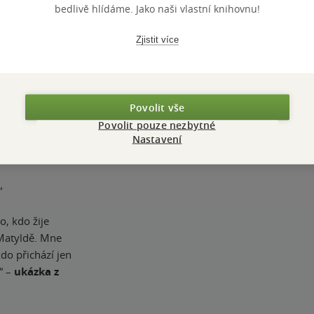
hladkou,
bedlivě hlídáme. Jako naši vlastní knihovnu!
i dávných dob.“
Zjistit více
i Holmes i Poirot
Povolit vše
 a ledem
Povolit pouze nezbytné
Cadfael se opět
Nastavení
árek.“
– ze
“
o, kdo žije
k Matyldě. Mne
do přichází jen
.“ –
ukázka z