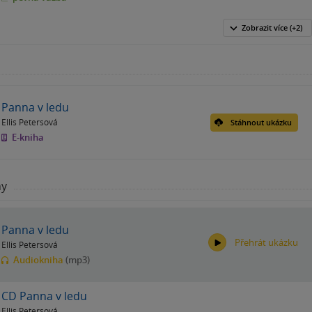
Zobrazit
více
(+2)
Panna v ledu
Ellis Petersová
Stáhnout ukázku
E-kniha
hy
Panna v ledu
Přehrát ukázku
Ellis Petersová
Audiokniha
(mp3)
CD Panna v ledu
Ellis Petersová