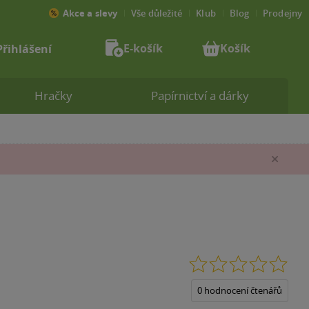
Akce a slevy
Vše důležité
Klub
Blog
Prodejny
E-košík
Košík
Přihlášení
Hračky
Papírnictví a dárky
Zav
0.0
z
5
0 hodnocení čtenářů
hvěz