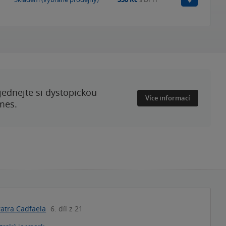
ednejte si dystopickou
Více informací
mes.
ratra Cadfaela
6. díl z 21