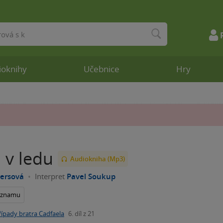
ioknihy
Učebnice
Hry
 v ledu
Audiokniha (Mp3)
tersová
Interpret
Pavel Soukup
seznamu
řípady bratra Cadfaela
6. díl z 21