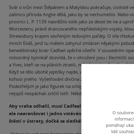
Svár o trůn mezi Štěpánem a Matyldou pokračuje, civilisté ve 
zatímco příroda Anglie dělá, jako by se nechumelilo. Nebo v
prosinci L. P. 1139 nasněžilo tolik jako za deset let ne a uprchl
Worcesteru, právě drancovaného nepřátelskými vojsky, blou
Shrewsbury krajem sevřeným ledovými pařáty. O síle třeskut
mnich Eliáš, jenž tu málem zahynul zmlácen nějakými pobudy
benediktinský bratr Cadfael spěchá ošetřit. V sousedním opat
milosrdný bylinkář dozvídá, že v ohrožení jsou i šlechtičtí s
a Yves, kteří se na pláních ztratili, neboť jejich průvodkyně H
Když se tělo ubohé jeptišky najde, ukáže se, že mráz jen dok
kohosi jiného. Vyšetřování dívčina znásilnění však bude o dost
Podezřelých je jako figurek na orloji, celá loupežnická banda,
nejspíš nespáchali zvlčilí lotři. Někdo se na jejich pověsti přiži
Aby vraha odhalil, musí Cadfael nejen dobře přečíst st
O souborec
ale naaranžovat i jedno vstávání z mrtvých. A protože 
informací
štěstí v ústrety, dočká se sladkého vánočního překvape
pomáhají ukazo
Váš souhla