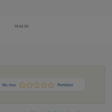
10:42:53
1
2
3
4
5
Nic moc
Perfektní