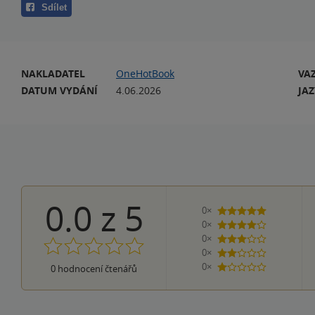
Sdílet
NAKLADATEL
OneHotBook
VA
DATUM VYDÁNÍ
4.06.2026
JA
0.0
z
5
0×
5 hvězdiček
0×
4 hvězdičky
0×
3 hvězdičky
0×
2 hvězdičky
0×
0
hodnocení čtenářů
1 hvezdička