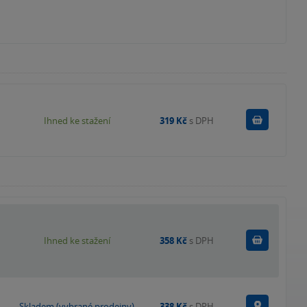
Koupit
Ihned ke stažení
319 Kč
s DPH
Koupit
Ihned ke stažení
358 Kč
s DPH
Na prode
Skladem (vybrané prodejny)
338 Kč
s DPH