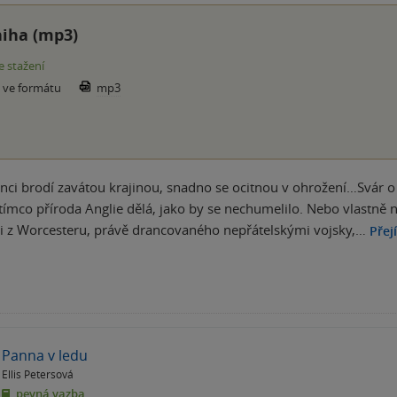
iha (mp3)
e stažení
e ve formátu
mp3
nci brodí zavátou krajinou, snadno se ocitnou v ohrožení…Svár o
atímco příroda Anglie dělá, jako by se nechumelilo. Nebo vlastně na
ci z Worcesteru, právě drancovaného nepřátelskými vojsky,…
Přej
Panna v ledu
Ellis Petersová
pevná vazba