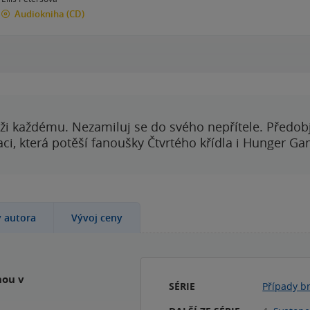
Audiokniha
(CD)
00:00
00:00
ži každému. Nezamiluj se do svého nepřítele. Předobj
i, která potěší fanoušky Čtvrtého křídla i Hunger Ga
y autora
Vývoj ceny
nou v
SÉRIE
Případy b