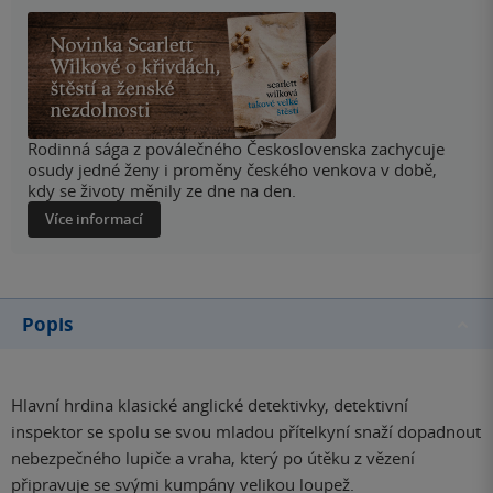
Rodinná sága z poválečného Československa zachycuje
osudy jedné ženy i proměny českého venkova v době,
kdy se životy měnily ze dne na den.
Více informací
Popis
Hlavní hrdina klasické anglické detektivky, detektivní
inspektor se spolu se svou mladou přítelkyní snaží dopadnout
nebezpečného lupiče a vraha, který po útěku z vězení
připravuje se svými kumpány velikou loupež.