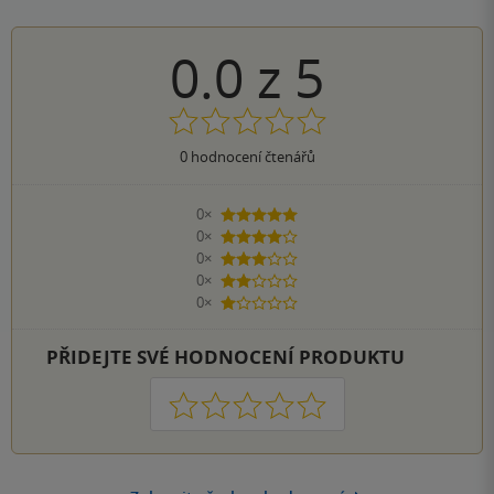
0.0
z
5
0
hodnocení čtenářů
0×
5 hvězdiček
0×
4 hvězdičky
0×
3 hvězdičky
0×
2 hvězdičky
0×
1 hvezdička
PŘIDEJTE SVÉ HODNOCENÍ PRODUKTU
1
2
3
4
5