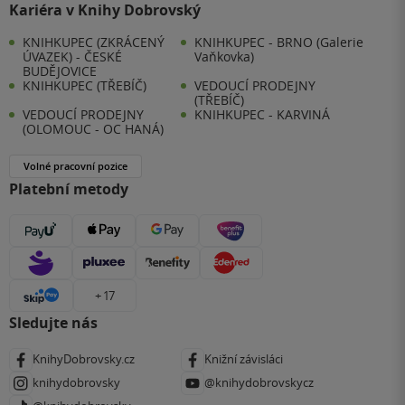
Kariéra v Knihy Dobrovský
KNIHKUPEC (ZKRÁCENÝ
KNIHKUPEC - BRNO (Galerie
ÚVAZEK) - ČESKÉ
Vaňkovka)
BUDĚJOVICE
KNIHKUPEC (TŘEBÍČ)
VEDOUCÍ PRODEJNY
(TŘEBÍČ)
VEDOUCÍ PRODEJNY
KNIHKUPEC - KARVINÁ
(OLOMOUC - OC HANÁ)
Volné pracovní pozice
Platební metody
+ 17
Sledujte nás
KnihyDobrovsky.cz
Knižní závisláci
knihydobrovsky
@knihydobrovskycz