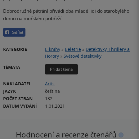
Dobrodružné pátrání přivádí oba mladé lidi do starobylého
domu na mořském pobřeží...
Sdílet
KATEGORIE
E-knihy
»
Beletrie
»
Detektivky, Thrillery a
Horory
»
Světové detektivky
TÉMATA
Přidat téma
NAKLADATEL
Artis
JAZYK
čeština
POČET STRAN
132
DATUM VYDÁNÍ
1.01.2021
Hodnocení a recenze čtenářů