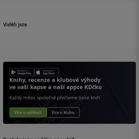
Viděli jste
Knihy, recenze a klubové výhody
ve vaší kapse a naší appce KDčko
Každý měsíc společně přečteme tisíce knih
Více o aplikaci
Více o klubu