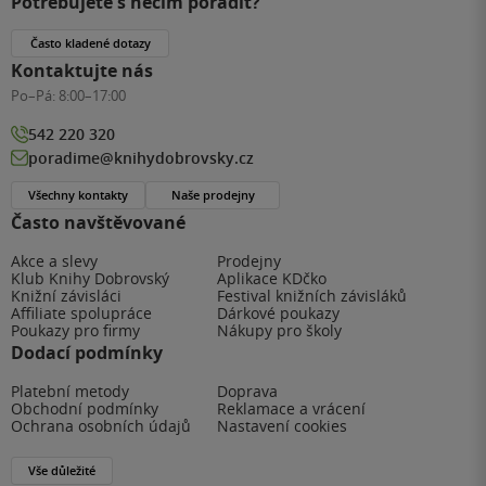
Potřebujete s něčím poradit?
Často kladené dotazy
Kontaktujte nás
Po–Pá:
8:00–17:00
542 220 320
poradime@knihydobrovsky.cz
Všechny kontakty
Naše prodejny
Často navštěvované
Akce a slevy
Prodejny
Klub Knihy Dobrovský
Aplikace KDčko
Knižní závisláci
Festival knižních závisláků
Affiliate spolupráce
Dárkové poukazy
Poukazy pro firmy
Nákupy pro školy
Dodací podmínky
Platební metody
Doprava
Obchodní podmínky
Reklamace a vrácení
Ochrana osobních údajů
Nastavení cookies
Vše důležité