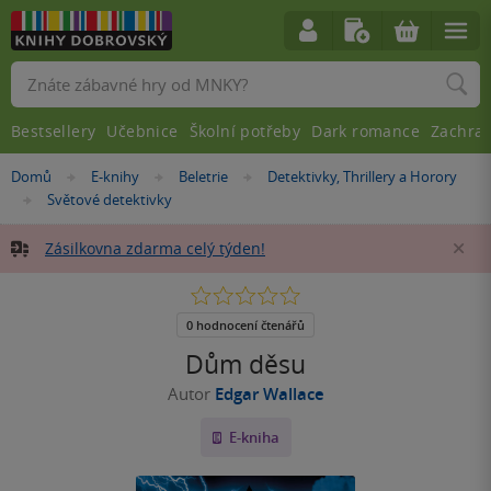
Vyhledávání
Bestsellery
Učebnice
Školní potřeby
Dark romance
Zachra
Nacházíte
Domů
E-knihy
Beletrie
Detektivky, Thrillery a Horory
»
»
»
se
Světové detektivky
»
zde:
Zásilkovna zdarma celý týden!
Za
0.0
z
5
0 hodnocení čtenářů
hvězdiček
Dům děsu
Autor
Edgar Wallace
E-kniha