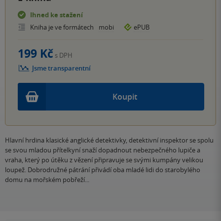
Ihned ke stažení
Kniha je ve formátech
mobi
ePUB
199 Kč
s DPH
Jsme transparentní
Koupit
Hlavní hrdina klasické anglické detektivky, detektivní inspektor se spolu
se svou mladou přítelkyní snaží dopadnout nebezpečného lupiče a
vraha, který po útěku z vězení připravuje se svými kumpány velikou
loupež. Dobrodružné pátrání přivádí oba mladé lidi do starobylého
domu na mořském pobřeží...