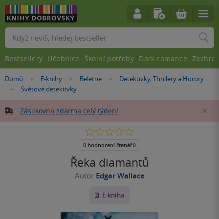
Vyhledávání
Bestsellery
Učebnice
Školní potřeby
Dark romance
Zachra
Nacházíte
Domů
E-knihy
Beletrie
Detektivky, Thrillery a Horory
»
»
»
se
Světové detektivky
»
zde:
Zásilkovna zdarma celý týden!
Za
0.0
z
5
0 hodnocení čtenářů
hvězdiček
Řeka diamantů
Autor
Edgar Wallace
E-kniha