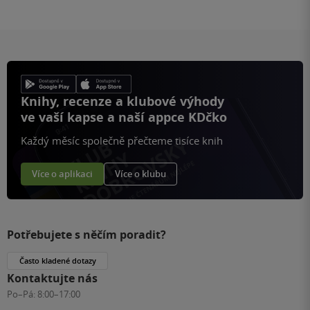
Knihy, recenze a klubové výhody
ve vaší kapse a naší appce KDčko
Každý měsíc společně přečteme tisíce knih
Více o aplikaci
Více o klubu
Potřebujete s něčím poradit?
Často kladené dotazy
Kontaktujte nás
Po–Pá:
8:00–17:00