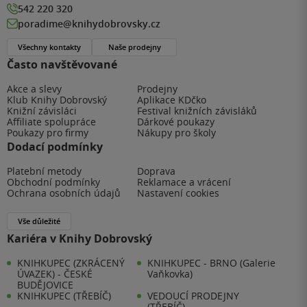
542 220 320
poradime@knihydobrovsky.cz
Všechny kontakty
Naše prodejny
Často navštěvované
Akce a slevy
Prodejny
Klub Knihy Dobrovský
Aplikace KDčko
Knižní závisláci
Festival knižních závisláků
Affiliate spolupráce
Dárkové poukazy
Poukazy pro firmy
Nákupy pro školy
Dodací podmínky
Platební metody
Doprava
Obchodní podmínky
Reklamace a vrácení
Ochrana osobních údajů
Nastavení cookies
Vše důležité
Kariéra v Knihy Dobrovský
KNIHKUPEC (ZKRÁCENÝ
KNIHKUPEC - BRNO (Galerie
ÚVAZEK) - ČESKÉ
Vaňkovka)
BUDĚJOVICE
KNIHKUPEC (TŘEBÍČ)
VEDOUCÍ PRODEJNY
(TŘEBÍČ)