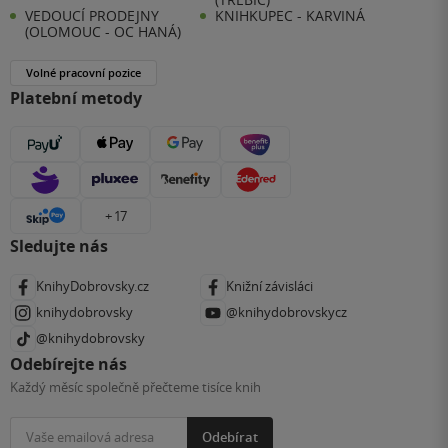
VEDOUCÍ PRODEJNY
KNIHKUPEC - KARVINÁ
(OLOMOUC - OC HANÁ)
Volné pracovní pozice
Platební metody
+ 17
Sledujte nás
KnihyDobrovsky.cz
Knižní závisláci
knihydobrovsky
@knihydobrovskycz
@knihydobrovsky
Odebírejte nás
Každý měsíc společně přečteme tisíce knih
Odebírat