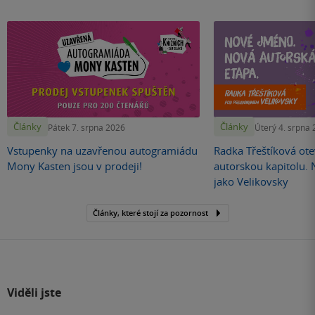
Články
Články
Pátek 7. srpna 2026
Úterý 4. srpna
Vstupenky na uzavřenou autogramiádu
Radka Třeštíková otev
Mony Kasten jsou v prodeji!
autorskou kapitolu.
jako Velikovsky
Články, které stojí za pozornost
Viděli jste