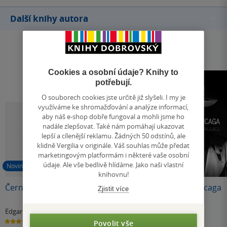
Další knihy autora
Cookies a osobní údaje? Knihy to
potřebují.
O souborech cookies jste určitě již slyšeli. I my je
využíváme ke shromažďování a analýze informací,
aby náš e-shop dobře fungoval a mohli jsme ho
nadále zlepšovat. Také nám pomáhají ukazovat
lepší a cílenější reklamu. Žádných 50 odstínů, ale
klidně Vergilia v originále. Váš souhlas může předat
marketingovým platformám i některé vaše osobní
údaje. Ale vše bedlivě hlídáme. Jako naši vlastní
Novinka
knihovnu!
Černý opat
A Present for Evans
Postrach Chicaga
Zjistit více
Edgar Wallace
Edgar Wallace
Edgar Wallace
3.7
0.0
0.0
Povolit vše
z
z
z