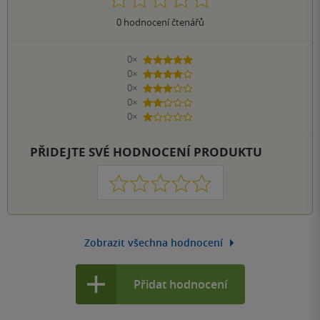
0
hodnocení čtenářů
0×
5 hvězdiček
0×
4 hvězdičky
0×
3 hvězdičky
0×
2 hvězdičky
0×
1 hvezdička
PŘIDEJTE SVÉ HODNOCENÍ PRODUKTU
1
2
3
4
5
Zobrazit všechna hodnocení
Přidat hodnocení