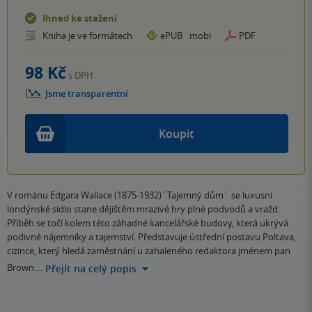
Ihned ke stažení
Kniha je ve formátech
ePUB
mobi
PDF
98 Kč
s DPH
Jsme transparentní
Koupit
V románu Edgara Wallace (1875-1932)´Tajemný dům´ se luxusní
londýnské sídlo stane dějištěm mrazivé hry plné podvodů a vražd.
Příběh se točí kolem této záhadné kancelářské budovy, která ukrývá
podivné nájemníky a tajemství. Představuje ústřední postavu Poltava,
cizince, který hledá zaměstnání u zahaleného redaktora jménem pan
Brown.…
Přejít na celý popis