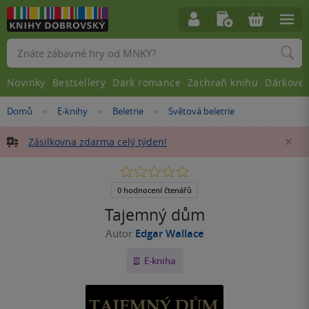
Vyhledávání
Novinky
Bestsellery
Dark romance
Zachraň knihu
Dárkové 
Nacházíte
Domů
E-knihy
Beletrie
Světová beletrie
»
»
»
se
zde:
Zásilkovna zdarma celý týden!
Za
0.0
z
5
0 hodnocení čtenářů
hvězdiček
Tajemný dům
Autor
Edgar Wallace
E-kniha