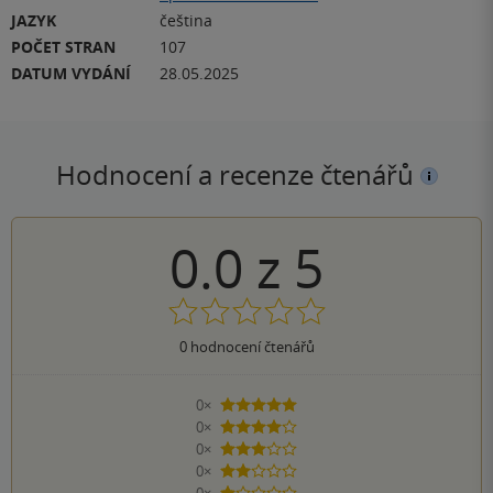
JAZYK
čeština
POČET STRAN
107
DATUM VYDÁNÍ
28.05.2025
Hodnocení a recenze čtenářů
0.0
z
5
0
hodnocení čtenářů
0×
5 hvězdiček
0×
4 hvězdičky
0×
3 hvězdičky
0×
2 hvězdičky
0×