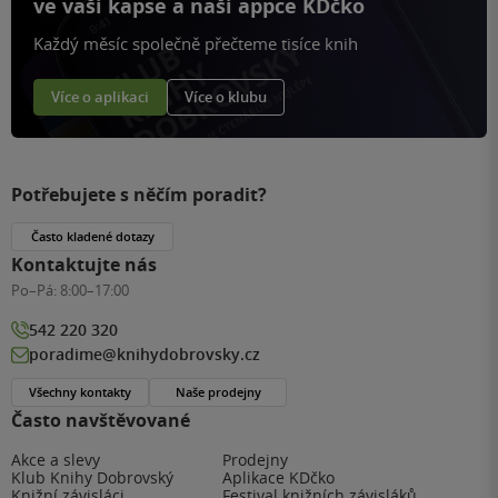
ve vaší kapse a naší appce KDčko
Každý měsíc společně přečteme tisíce knih
Více o aplikaci
Více o klubu
Potřebujete s něčím poradit?
Často kladené dotazy
Kontaktujte nás
Po–Pá:
8:00–17:00
542 220 320
poradime@knihydobrovsky.cz
Všechny kontakty
Naše prodejny
Často navštěvované
Akce a slevy
Prodejny
Klub Knihy Dobrovský
Aplikace KDčko
Knižní závisláci
Festival knižních závisláků