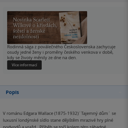
Rodinná sága z poválečného Československa zachycuje
osudy jedné ženy i proměny českého venkova v době,
kdy se životy měnily ze dne na den.
Více informací
Popis
V románu Edgara Wallace (1875-1932)´Tajemný dům´ se
luxusní londýnské sídlo stane dějištěm mrazivé hry plné
podvodů a vražd. Příběh se točí kolem této záhadné