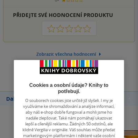
1 hvezdička
PŘIDEJTE SVÉ HODNOCENÍ PRODUKTU
1
2
3
4
5
Zobrazit všechna hodnocení
Přidat hodnocení
Cookies a osobní údaje? Knihy to
potřebují.
Další knihy autora
O souborech cookies jste určitě již slyšeli. I my je
využíváme ke shromažďování a analýze informací,
aby náš e-shop dobře fungoval a mohli jsme ho
nadále zlepšovat. Také nám pomáhají ukazovat
lepší a cílenější reklamu. Žádných 50 odstínů, ale
klidně Vergilia v originále. Váš souhlas může předat
marketingovým platformám i některé vaše osobní