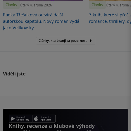
Články
Články
Úterý 4. srpna 2026
Úterý 4. srpna
Radka Třeštíková otevírá další
7 knih, které si přečí
autorskou kapitolu. Nový román vydá
romance, thrillery, d
jako Velikovsky
Články, které stojí za pozornost
Viděli jste
Knihy, recenze a klubové výhody