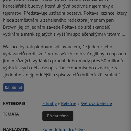
kancelářské budovy, která ukrývá podivné nájemníky a
tajemství. Představuje ústřední postavu Poltava, cizince, který
hledá zaměstnání u zahaleného redaktora jménem pan
Brown. Jejich jednání zavede Poltava do sítě skandálů,
vydírání a intrik spjatých s vyššími společenskými vrstvami...
Wallace byl tak plodným spisovatelem, že jeden z jeho
vydavatelů tvrdil, že čtvrtina všech knih v Anglii byla napsána
jím. V různých vydáních prodal dohromady přes 50 milionů
výtisků svých děl a časopis The Economist ho označuje za
„jednoho z nejplodnějších spisovatelů thrillerů 20. století.“
Sdílet
KATEGORIE
E-knihy
»
Beletrie
»
Světová beletrie
TÉMATA
Přidat téma
NAKLADATEL
Splendidum družstvo