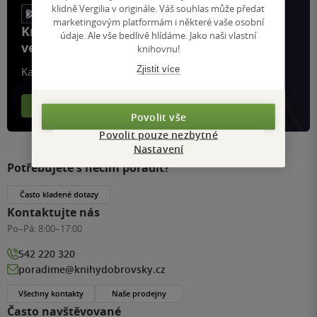
klidně Vergilia v originále. Váš souhlas může předat
marketingovým platformám i některé vaše osobní
Knihy, recenze a klubové výhody
údaje. Ale vše bedlivě hlídáme. Jako naši vlastní
ve vaší kapse a naší appce KDčko
knihovnu!
Zjistit více
Každý měsíc společně přečteme tisíce knih
Více o aplikaci
Více o klubu
Povolit vše
Povolit pouze nezbytné
Nastavení
Potřebujete s něčím poradit?
Často kladené dotazy
Kontaktujte nás
Po–Pá:
8:00–17:00
542 220 320
poradime@knihydobrovsky.cz
Všechny kontakty
Naše prodejny
Často navštěvované