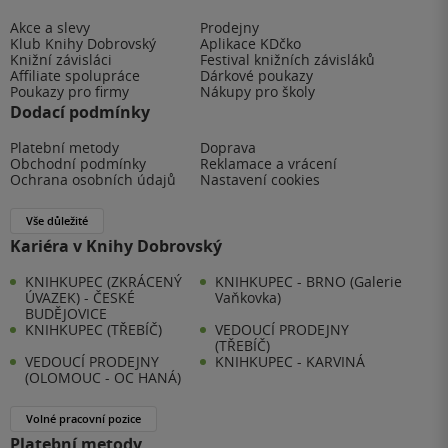
Akce a slevy
Prodejny
Klub Knihy Dobrovský
Aplikace KDčko
Knižní závisláci
Festival knižních závisláků
Affiliate spolupráce
Dárkové poukazy
Poukazy pro firmy
Nákupy pro školy
Dodací podmínky
Platební metody
Doprava
Obchodní podmínky
Reklamace a vrácení
Ochrana osobních údajů
Nastavení cookies
Vše důležité
Kariéra v Knihy Dobrovský
KNIHKUPEC (ZKRÁCENÝ
KNIHKUPEC - BRNO (Galerie
ÚVAZEK) - ČESKÉ
Vaňkovka)
BUDĚJOVICE
KNIHKUPEC (TŘEBÍČ)
VEDOUCÍ PRODEJNY
(TŘEBÍČ)
VEDOUCÍ PRODEJNY
KNIHKUPEC - KARVINÁ
(OLOMOUC - OC HANÁ)
Volné pracovní pozice
Platební metody