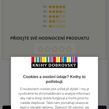
0×
5 hvězdiček
0×
4 hvězdičky
0×
3 hvězdičky
0×
2 hvězdičky
0×
1 hvezdička
PŘIDEJTE SVÉ HODNOCENÍ PRODUKTU
1
2
3
4
5
Nahoru
Zobrazeno 20 z 20
Cookies a osobní údaje? Knihy to
potřebují.
1
/ 1
Přejít
O souborech cookies jste určitě již slyšeli. I my je
na
využíváme ke shromažďování a analýze informací,
stránku
aby náš e-shop dobře fungoval a mohli jsme ho
nadále zlepšovat. Také nám pomáhají ukazovat
lepší a cílenější reklamu. Žádných 50 odstínů, ale