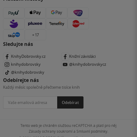
+ 17
Sledujte nás
KnihyDobrovsky.cz
Knižní závisláci
knihydobrovsky
@knihydobrovskycz
@knihydobrovsky
Odebírejte nás
Každý měsíc společně přečteme tisíce knih
Odebírat
Tento web je chráněn službou reCAPTCHA a platí pro něj
Zásady ochrany soukromí
a
Smluvní podmínky
.