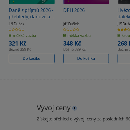
Daně z příjmů 2026 -
DPH 2026
Hvěz
přehledy, daňové a
dale
účetní tabulky
Jiří Dušek
Jiří Dušek
Jiří Du
0.0
0.0
3.0
z
z
z
měkká vazba
měkká vazba
krou
5
5
5
hvězdiček
hvězdiček
hvězdiče
321 Kč
348 Kč
268 
Běžně
359 Kč
Běžně
389 Kč
Běžně
Do košíku
Do košíku
Vývoj ceny
Získejte přehled o vývoji ceny za posledních 60