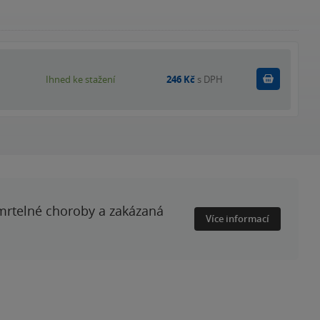
Koupit
Ihned ke stažení
246 Kč
s DPH
smrtelné choroby a zakázaná
Více informací