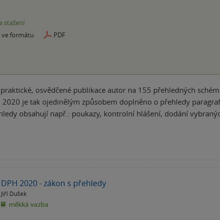
e stažení
e ve formátu
PDF
 praktické, osvědčené publikace autor na 155 přehledných schém
9. 2020 je tak ojedinělým způsobem doplněno o přehledy paragra
ledy obsahují např.: poukazy, kontrolní hlášení, dodání vybran
DPH 2020 - zákon s přehledy
Jiří Dušek
měkká vazba