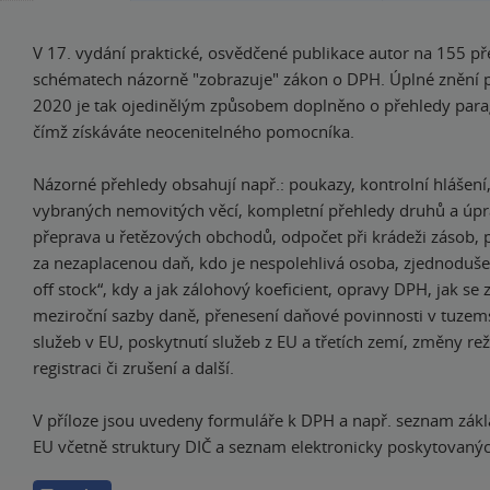
V 17. vydání praktické, osvědčené publikace autor na 155 p
schématech názorně "zobrazuje" zákon o DPH. Úplné znění pl
2020 je tak ojedinělým způsobem doplněno o přehledy para
čímž získáváte neocenitelného pomocníka.
Názorné přehledy obsahují např.: poukazy, kontrolní hlášení
vybraných nemovitých věcí, kompletní přehledy druhů a úpr
přeprava u řetězových obchodů, odpočet při krádeži zásob,
za nezaplacenou daň, kdo je nespolehlivá osoba, zjednodušen
off stock“, kdy a jak zálohový koeficient, opravy DPH, jak s
meziroční sazby daně, přenesení daňové povinnosti v tuzem
služeb v EU, poskytnutí služeb z EU a třetích zemí, změny re
registraci či zrušení a další.
V příloze jsou uvedeny formuláře k DPH a např. seznam zákl
EU včetně struktury DIČ a seznam elektronicky poskytovanýc