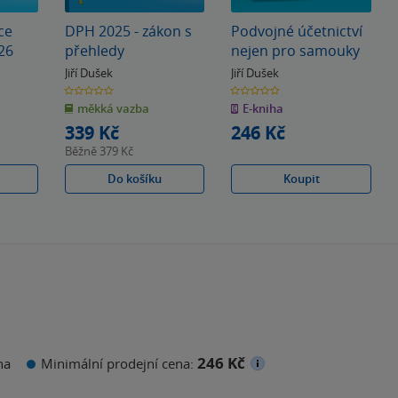
ce
DPH 2025 - zákon s
Podvojné účetnictví
26
přehledy
nejen pro samouky
Jiří Dušek
Jiří Dušek
0.0
0.0
z
z
měkká vazba
E-kniha
5
5
hvězdiček
hvězdiček
339 Kč
246 Kč
Běžně
379 Kč
Do košíku
Koupit
246 Kč
na
Minimální prodejní cena: