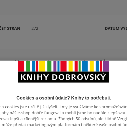
ČET STRAN
272
DATUM VY
Hodnocení a recenze čtenářů
PŘIDEJTE SVÉ HODNOCENÍ PRODUKTU
Cookies a osobní údaje? Knihy to potřebují.
h cookies jste určitě již slyšeli. I my je využíváme ke shromažďován
, aby náš e-shop dobře fungoval a mohli jsme ho nadále zlepšovat
vat lepší a cílenější reklamu. Žádných 50 odstínů, ale klidně Vergil
s může předat marketingovým platformám i některé vaše osobní úda