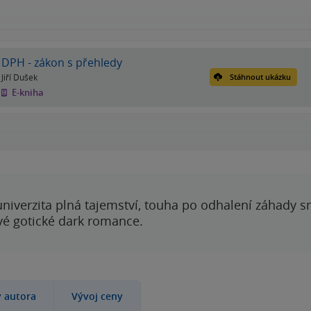
DPH - zákon s přehledy
Jiří Dušek
Stáhnout ukázku
E-kniha
 univerzita plná tajemství, touha po odhalení záhady 
ové gotické dark romance.
y autora
Vývoj ceny