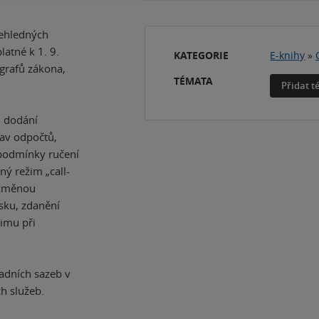
řehledných
atné k 1. 9.
KATEGORIE
E-knihy
»
grafů zákona,
TÉMATA
Přidat 
, dodání
av odpočtů,
 podmínky ručení
ý režim „call-
e změnou
sku, zdanění
žimu při
adních sazeb v
h služeb.