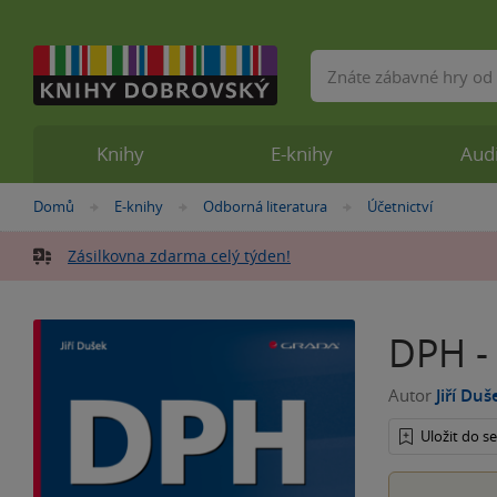
Vyhledávání
Knihy
E-knihy
Aud
Nacházíte
Domů
E-knihy
Odborná literatura
Účetnictví
»
»
»
se
zde:
Zásilkovna zdarma celý týden!
DPH -
Autor
Jiří Duš
Uložit do 