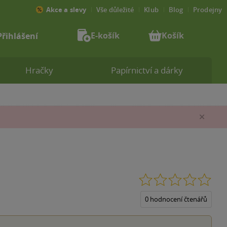
Akce a slevy
Vše důležité
Klub
Blog
Prodejny
E-košík
Košík
Přihlášení
Hračky
Papírnictví a dárky
Zav
0.0
z
5
0 hodnocení čtenářů
hvěz