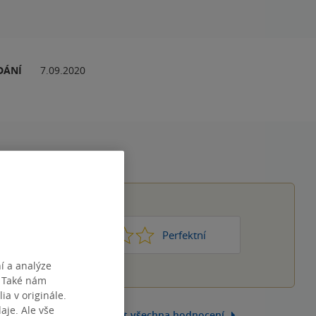
DÁNÍ
7.09.2020
1
2
3
4
5
Nic moc
Perfektní
í a analýze
. Také nám
ia v originále.
je. Ale vše
Zobrazit všechna hodnocení