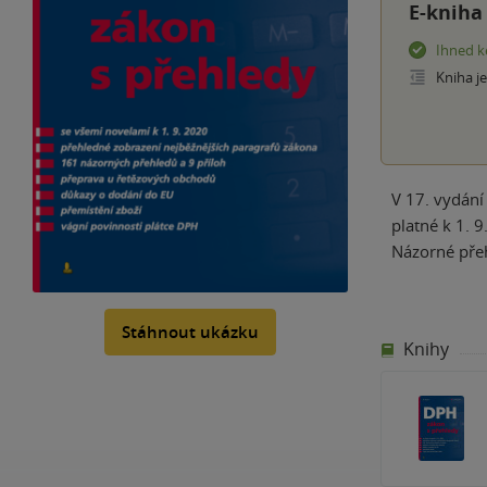
E-kniha
Ihned k
Kniha j
V 17. vydání
platné k 1. 
Názorné přeh
Stáhnout ukázku
Knihy