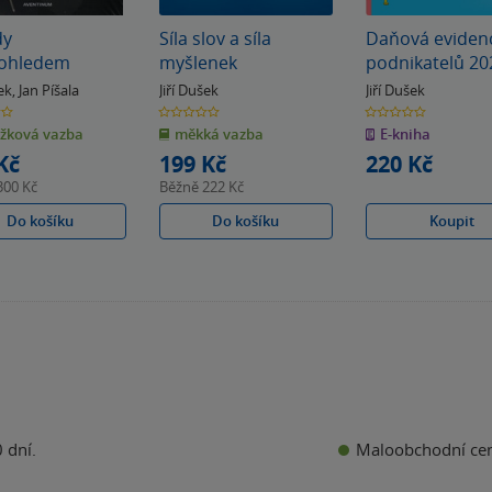
dy
Síla slov a síla
Daňová eviden
kohledem
myšlenek
podnikatelů 20
šek
,
Jan Píšala
Jiří Dušek
Jiří Dušek
0.0
0.0
z
z
žková vazba
měkká vazba
E-kniha
5
5
k
hvězdiček
hvězdiček
Kč
199 Kč
220 Kč
300 Kč
Běžně
222 Kč
Do košíku
Do košíku
Koupit
Maloobchodní ce
 dní.