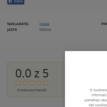
Sdílet
NAKLADATEL
Grada
PO
JAZYK
čeština
0.0
z
5
0×
5 hvězdiček
0×
4 hvězdičky
0×
3 hvězdičky
0×
2 hvězdičky
0×
O souborec
0
hodnocení čtenářů
1 hvezdička
informací
pomáhají ukazo
Váš souhla