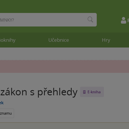
ioknihy
Učebnice
Hry
 zákon s přehledy
E-kniha
ek
seznamu