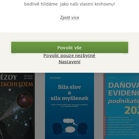
bedlivě hlídáme. Jako naši vlastní knihovnu!
Přidat hodnocení
Zjistit více
Povolit vše
Povolit pouze nezbytné
Nastavení