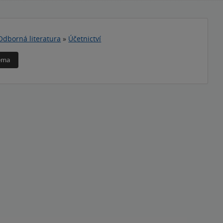
Odborná literatura
»
Účetnictví
téma