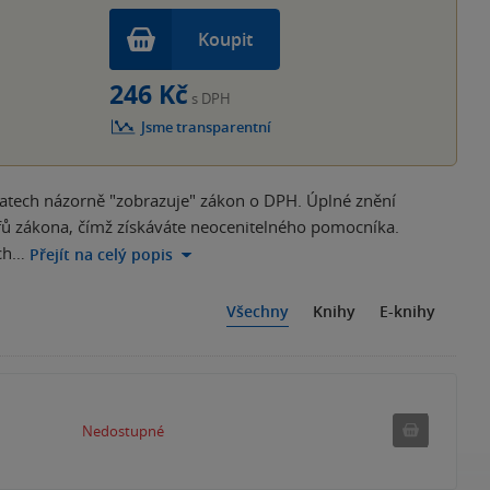
Koupit
246 Kč
s DPH
Jsme transparentní
atech názorně "zobrazuje" zákon o DPH. Úplné znění
fů zákona, čímž získáváte neocenitelného pomocníka.
ých…
Přejít na celý popis
Všechny
Knihy
E-knihy
Nedostu
Nedostupné