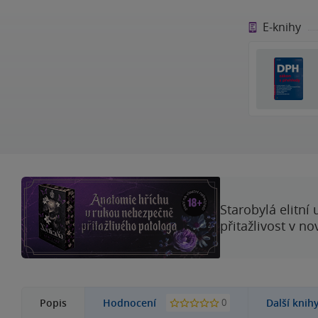
E-knihy
Starobylá elitní
přitažlivost v n
0
Popis
Hodnocení
Další knih