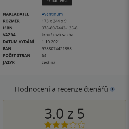
Přidat téma
NAKLADATEL
Aventinum
ROZMĚR
173 x 244 x 9
ISBN
978-80-7442-135-8
VAZBA
kroužková vazba
DATUM VYDÁNÍ
1.10.2021
EAN
9788074421358
POČET STRAN
64
JAZYK
čeština
Hodnocení a recenze čtenářů
3.0
z
5