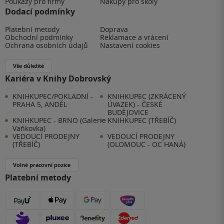
Poukazy pro firmy
Nákupy pro školy
Dodací podmínky
Platební metody
Doprava
Obchodní podmínky
Reklamace a vrácení
Ochrana osobních údajů
Nastavení cookies
Vše důležité
Kariéra v Knihy Dobrovský
KNIHKUPEC/POKLADNÍ -
KNIHKUPEC (ZKRÁCENÝ
PRAHA 5, ANDĚL
ÚVAZEK) - ČESKÉ
BUDĚJOVICE
KNIHKUPEC - BRNO (Galerie
KNIHKUPEC (TŘEBÍČ)
Vaňkovka)
VEDOUCÍ PRODEJNY
VEDOUCÍ PRODEJNY
(TŘEBÍČ)
(OLOMOUC - OC HANÁ)
Volné pracovní pozice
Platební metody