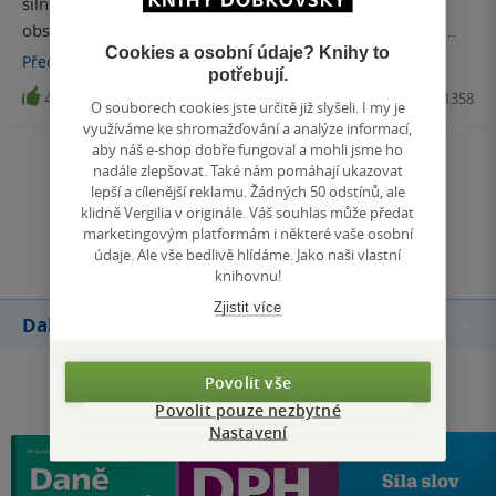
silnejch laminovanejch stránek v kroužkový vazbě a
obsahuje mapky oblohy podle ročních období; vždycky
Cookies a osobní údaje? Knihy to
pohled na východ, na jih, na západ a na sever. Podrobnost
Přečíst
více
potřebují.
mapek je stejná jako u klasický otočný mapky oblohy. Na
4
Kniha, Aventinum, 2021, 9788074421358
O souborech cookies jste určitě již slyšeli. I my je
jednu stranu je to takhle rozkreslený názornější, ale na
využíváme ke shromažďování a analýze informací,
druhou stranu mi přijde lepší se naučit s otočnou makou
aby náš e-shop dobře fungoval a mohli jsme ho
oblohy a s sebou tahat jenom jí. A pokud s sebou budu
Zobrazit všechna hodnocení
nadále zlepšovat. Také nám pomáhají ukazovat
chtít tahat laminovanou knížku, tak očekávam o něco
lepší a cílenější reklamu. Žádných 50 odstínů, ale
klidně Vergilia v originále. Váš souhlas může předat
podrobnější mapy.
Přidat hodnocení
marketingovým platformám i některé vaše osobní
údaje. Ale vše bedlivě hlídáme. Jako naši vlastní
knihovnu!
Zjistit více
Další knihy autora
Povolit vše
Povolit pouze nezbytné
Nastavení