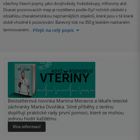
všechny hlavní pojmy, jako dvojhvězdy, hvězdokupy, mlhoviny atd.
Dvacet pozorovacích map je rozděleno podle čtyř ročních období s
obsáhlou charakteristikou nejznámějších objektů, které jsou v té které
době vhodné k pozorování. Barevný tisk na 350 g lesklém natíraném
laminovaném…
Přejít na celý popis
Bestsellerová novinka Martina Moravce a lékaře letecké
záchranky Marka Dvořáka. Silné příběhy z terénu
doplňují praktické rady první pomoci, které se mohou
jednou hodit každému.
Více informací