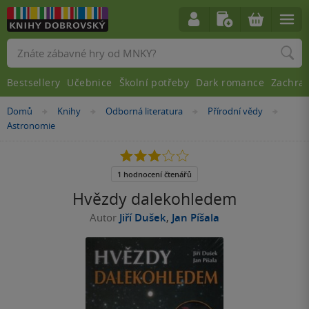
Vyhledávání
Bestsellery
Učebnice
Školní potřeby
Dark romance
Zachra
Nacházíte
Domů
Knihy
Odborná literatura
Přírodní vědy
»
»
»
»
se
Astronomie
zde:
3.0
z
5
1 hodnocení čtenářů
hvězdiček
Hvězdy dalekohledem
Autor
Jiří Dušek
,
Jan Píšala