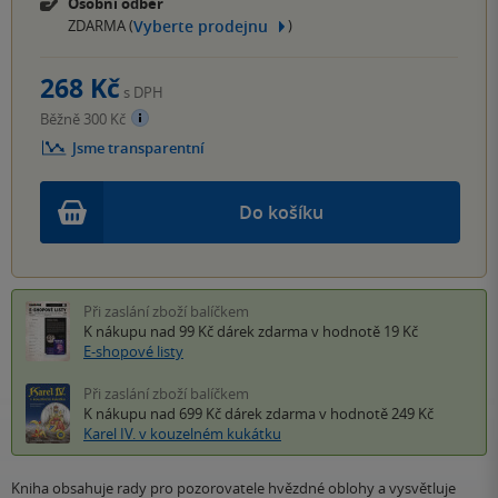
Osobní odběr
Vyberte prodejnu
ZDARMA (
)
268 Kč
s DPH
Běžně 300 Kč
Jsme transparentní
Do košíku
Při zaslání zboží balíčkem
K nákupu nad 99 Kč
dárek zdarma
v hodnotě 19 Kč
E-shopové listy
Při zaslání zboží balíčkem
K nákupu nad 699 Kč
dárek zdarma
v hodnotě 249 Kč
Karel IV. v kouzelném kukátku
Kniha obsahuje rady pro pozorovatele hvězdné oblohy a vysvětluje