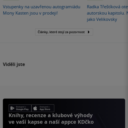
Vstupenky na uzavřenou autogramiádu
Radka Třeštíková otev
Mony Kasten jsou v prodeji!
autorskou kapitolu.
jako Velikovsky
Články, které stojí za pozornost
Viděli jste
Knihy, recenze a klubové výhody
ve vaší kapse a naší appce KDčko