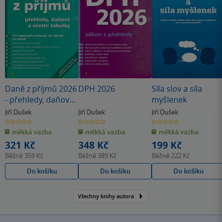
Daně z příjmů 2026
DPH 2026
Síla slov a síla
- přehledy, daňové
myšlenek
a účetní tabulky
Jiří Dušek
Jiří Dušek
Jiří Dušek
0.0
0.0
0.0
z
z
z
měkká vazba
měkká vazba
měkká vazba
5
5
5
hvězdiček
hvězdiček
hvězdiček
321 Kč
348 Kč
199 Kč
Běžně
359 Kč
Běžně
389 Kč
Běžně
222 Kč
Do košíku
Do košíku
Do košíku
Všechny knihy autora