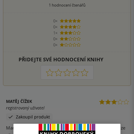
1
hodnocení čtenářů
0×
5 hvězdiček
0×
4 hvězdičky
1×
3 hvězdičky
0×
2 hvězdičky
0×
1 hvezdička
PŘIDEJTE SVÉ HODNOCENÍ KNIHY
1
2
3
4
5
MATĚJ ČÍŽEK
registrovaný uživatel
Zakoupil produkt
Mam z toho trošku rozporuplný pocity. Kniha je vázaná ze