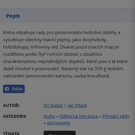
Popis
Kniha obsahuje rady pro pozorovatele hvězdné oblohy a
vysvětluje všechny hlavní pojmy, jako dvojhvězdy,
hvězdokupy, mlhoviny atd. Dvacet pozorovacích map je
rozděleno podle čtyř ročních období s obsáhlou
charakteristikou nejznámějších objektů, které jsou v té které
době vhodné k pozorování. Barevný tisk na 350 g lesklém
natíraném laminovaném kartonu, vazba kroužková.
Sdílet
AUTOŘI
Jiří Dušek
|
Jan Píšala
KATEGORIE
Knihy
»
Odborná literatura
»
Přírodní vědy
»
Astronomie
TÉMATA