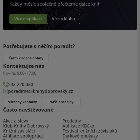
Každý měsíc společně přečteme tisíce knih
Více o aplikaci
Více o klubu
Potřebujete s něčím poradit?
Často kladené dotazy
Kontaktujte nás
Po–Pá:
8:00–17:00
542 220 320
poradime@knihydobrovsky.cz
Všechny kontakty
Naše prodejny
Často navštěvované
Akce a slevy
Prodejny
Klub Knihy Dobrovský
Aplikace KDčko
Knižní závisláci
Festival knižních závisláků
Affiliate spolupráce
Dárkové poukazy