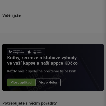
Viděli jste
Knihy, recenze a klubové výhody
ve vaší kapse a naší appce KDčko
Každý měsíc společně přečteme tisíce knih
Více o aplikaci
Více o klubu
Potřebujete s něčím poradit?