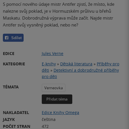
S pomocí nového údaje mistr Antifer zjistí, že místo, kde
nalezne svůj poklad, je v Hormuzském průlivu u břehů
Maskatu. Dobrodružná výprava může začít. Najde mistr
Antifer svůj vysněný poklad, nebo ne?
Sdílet
EDICE
Jules Verne
KATEGORIE
E-knihy
»
Dětská literatura
»
Příběhy pro
děti
»
Detektivní a dobrodružné příběhy
pro děti
TÉMATA
Verneovka
Přidat téma
NAKLADATEL
Edice Knihy Omega
JAZYK
čeština
POČET STRAN
472