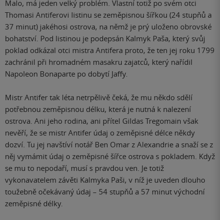
Malo, má jeden velký problém. Vlastní totiž po svém otci
Thomasi Antiferovi listinu se zeměpisnou šířkou (24 stupňů a
37 minut) jakéhosi ostrova, na němž je prý uloženo obrovské
bohatství. Pod listinou je podepsán Kalmyk Paša, který svůj
poklad odkázal otci mistra Antifera proto, že ten jej roku 1799
zachránil při hromadném masakru zajatců, který nařídil
Napoleon Bonaparte po dobytí Jaffy.
Mistr Antifer tak léta netrpělivě čeká, že mu někdo sdělí
potřebnou zeměpisnou délku, která je nutná k nalezení
ostrova. Ani jeho rodina, ani přítel Gildas Tregomain však
nevěří, že se mistr Antifer údaj o zeměpisné délce někdy
dozví. Tu jej navštíví notář Ben Omar z Alexandrie a snaží se z
něj vymámit údaj o zeměpisné šířce ostrova s pokladem. Když
se mu to nepodaří, musí s pravdou ven. Je totiž
vykonavatelem závěti Kalmyka Paši, v níž je uveden dlouho
toužebně očekávaný údaj – 54 stupňů a 57 minut východní
zeměpisné délky.