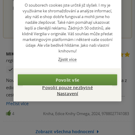
O souborech cookies jste určitě již slyšeli. I my je
Hodnocení našich knihkupců: 0.0 z 5
využíváme ke shromažďování a analýze informací,
aby náš e-shop dobře fungoval a mohli jsme ho
nadále zlepšovat. Také nám pomáhají ukazovat
1
2
3
4
5
lepší a cílenější reklamu. Žádných 50 odstínů, ale
klidně Vergilia v originále. Váš souhlas může předat
marketingovým platformám i některé vaše osobní
údaje. Ale vše bedlivě hlídáme. Jako naši vlastní
knihovnu!
MIKAMI
Zjistit více
registrovaný uživatel
Zakoupil produkt
Povolit vše
Nové (obnovené) vydání méně známé knihy Julese Verna z
Povolit pouze nezbytné
edice "Podivuhodná putování" (nebo též "Podivuhodné
Nastavení
cesty"). V knize je též docela velké množství černobílých
obrázků nebo rytin doplněné popisem z příběhu děje.
Přečíst
více
Jelikož kniha je napsaná ve druhé polovině 19. století (tj.
4
Kniha, Edice Knihy Omega, 2024, 9788027741083
před 150 lety), odpovídá text tomuto datu tj. popisu míst a
technické vybavenosti. Jinak se kniha docela dobře čte.
Zobrazit všechna hodnocení