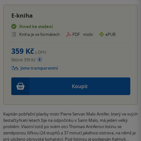
E-kniha
Ihned ke stažení
Kniha je ve formátech
PDF
mobi
ePUB
359 Kč
s DPH
Běžně 399 Kč
Jsme transparentní
Koupit
Kapitán pobřežní plavby mistr Pierre Servan Malo Antifer, který ve svých
šestačtyřiceti letech žije na odpočinku v Saint-Malo, má jeden velký
problém. Vlastní totiž po svém otci Thomasi Antiferovi listinu se
zeměpisnou šířkou (24 stupňů a 37 minut) jakéhosi ostrova, na němž je
prý uloženo obrovské bohatství. Pod listinou je podepsán Kalmyk…