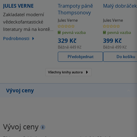
JULES VERNE
Trampoty páně
Malý dobráček
Thompsonovy
Zakladatel moderní
Jules Verne
Jules Verne
vědeckofantastické
0.0
0.0
literatury má na kontě
z
z
pevná vazba
pevná vazba
5
5
hvězdiček
hvězdiček
přes sedmdesát knih. S
Podrobnosti
329 Kč
399 Kč
Julesem Vernem se
Běžně
449 Kč
Běžně
499 Kč
vydáte Dvacet tisíc mil
Předobjednat
Do košíku
pod moře a prožijete
Cestu do středu Země.
Všechny knihy autora
Vývoj ceny
Vývoj ceny