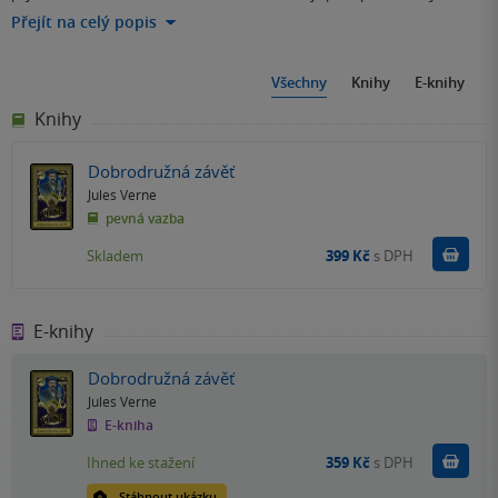
Přejít na celý popis
Všechny
Knihy
E-knihy
Knihy
Dobrodružná závěť
Jules Verne
pevná vazba
Do k
Skladem
399 Kč
s DPH
E-knihy
Dobrodružná závěť
Jules Verne
E-kniha
Koupit
Ihned ke stažení
359 Kč
s DPH
Stáhnout ukázku