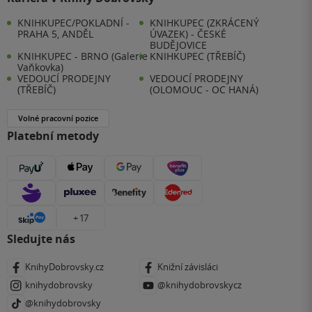
KNIHKUPEC/POKLADNÍ -
KNIHKUPEC (ZKRÁCENÝ
PRAHA 5, ANDĚL
ÚVAZEK) - ČESKÉ
BUDĚJOVICE
KNIHKUPEC - BRNO (Galerie
KNIHKUPEC (TŘEBÍČ)
Vaňkovka)
VEDOUCÍ PRODEJNY
VEDOUCÍ PRODEJNY
(TŘEBÍČ)
(OLOMOUC - OC HANÁ)
Volné pracovní pozice
Platební metody
+ 17
Sledujte nás
KnihyDobrovsky.cz
Knižní závisláci
knihydobrovsky
@knihydobrovskycz
@knihydobrovsky