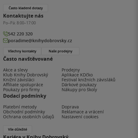
Často kladené dotazy
Kontaktujte nás
Po–Pá:
8:00–17:00
542 220 320
poradime@knihydobrovsky.cz
Všechny kontakty
Naše prodejny
Často navštěvované
Akce a slevy
Prodejny
Klub Knihy Dobrovský
Aplikace KDčko
Knižní závisláci
Festival knižních závisláků
Affiliate spolupráce
Dárkové poukazy
Poukazy pro firmy
Nákupy pro školy
Dodací podmínky
Platební metody
Doprava
Obchodní podmínky
Reklamace a vrácení
Ochrana osobních údajů
Nastavení cookies
Vše důležité
Kariéra v Knihy Dobrovský