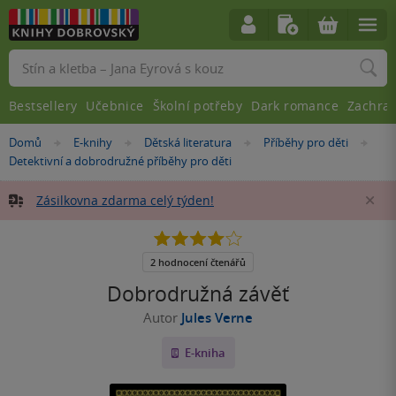
Vyhledávání
Bestsellery
Učebnice
Školní potřeby
Dark romance
Zachra
Nacházíte
Domů
E-knihy
Dětská literatura
Příběhy pro děti
»
»
»
»
se
Detektivní a dobrodružné příběhy pro děti
zde:
Zásilkovna zdarma celý týden!
Za
4.0
z
5
2 hodnocení čtenářů
hvězdiček
Dobrodružná závěť
Autor
Jules Verne
E-kniha