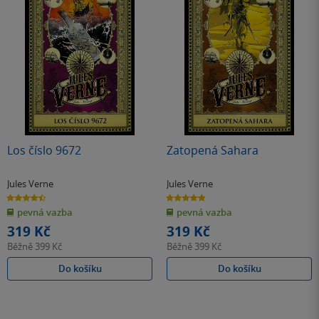
Los číslo 9672
Zatopená Sahara
Jules Verne
Jules Verne
4.5
4.8
z
z
pevná vazba
pevná vazba
5
5
hvězdiček
hvězdiček
319 Kč
319 Kč
Běžně
399 Kč
Běžně
399 Kč
Do košíku
Do košíku