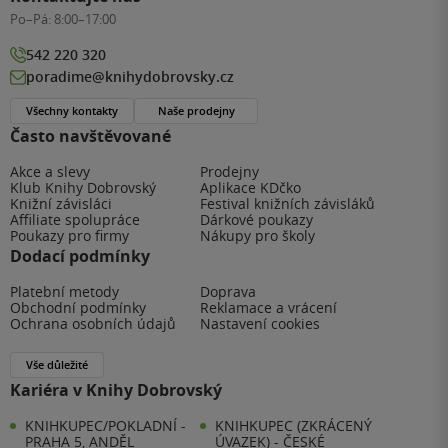
Po–Pá:
8:00–17:00
542 220 320
poradime@knihydobrovsky.cz
Všechny kontakty
Naše prodejny
Často navštěvované
Akce a slevy
Prodejny
Klub Knihy Dobrovský
Aplikace KDčko
Knižní závisláci
Festival knižních závisláků
Affiliate spolupráce
Dárkové poukazy
Poukazy pro firmy
Nákupy pro školy
Dodací podmínky
Platební metody
Doprava
Obchodní podmínky
Reklamace a vrácení
Ochrana osobních údajů
Nastavení cookies
Vše důležité
Kariéra v Knihy Dobrovský
KNIHKUPEC/POKLADNÍ -
KNIHKUPEC (ZKRÁCENÝ
PRAHA 5, ANDĚL
ÚVAZEK) - ČESKÉ