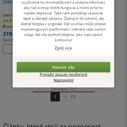
Zelený paprsek
využíváme ke shromažďování a analýze informací,
aby náš e-shop dobře fungoval a mohli jsme ho
nadále zlepšovat. Také nám pomáhají ukazovat
Jules Verne
lepší a cílenější reklamu. Žádných 50 odstínů, ale
4.7
z
klidně Vergilia v originále. Váš souhlas může předat
pevná vazba
5
marketingovým platformám i některé vaše osobní
hvězdiček
319 Kč
údaje. Ale vše bedlivě hlídáme. Jako naši vlastní
knihovnu!
Běžně
399 Kč
Zjistit více
Do košíku
Povolit vše
Povolit pouze nezbytné
Nastavení
Nahoru
Zobrazeno 7 z 7
1
/ 1
Přejít
na
stránku
Články, které stojí za pozornost