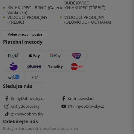
BUDĚJOVICE
KNIHKUPEC - BRNO (Galerie
KNIHKUPEC (TŘEBÍČ)
Vaňkovka)
VEDOUCÍ PRODEJNY
VEDOUCÍ PRODEJNY
(TŘEBÍČ)
(OLOMOUC - OC HANÁ)
Volné pracovní pozice
Platební metody
+ 17
Sledujte nás
KnihyDobrovsky.cz
Knižní závisláci
knihydobrovsky
@knihydobrovskycz
@knihydobrovsky
Odebírejte nás
Každý měsíc společně přečteme tisíce knih