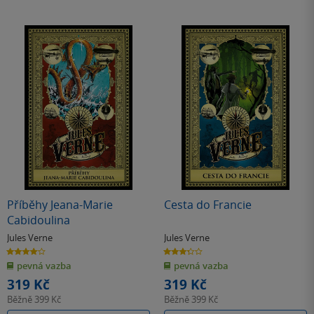
Příběhy Jeana-Marie
Cesta do Francie
Cabidoulina
Jules Verne
Jules Verne
4.0
3.3
z
z
pevná vazba
pevná vazba
5
5
hvězdiček
hvězdiček
319 Kč
319 Kč
Běžně
399 Kč
Běžně
399 Kč