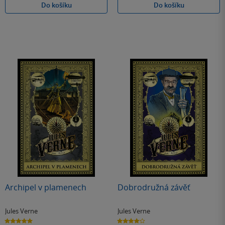
Do košíku
Do košíku
Archipel v plamenech
Dobrodružná závěť
Jules Verne
Jules Verne
5.0
4.0