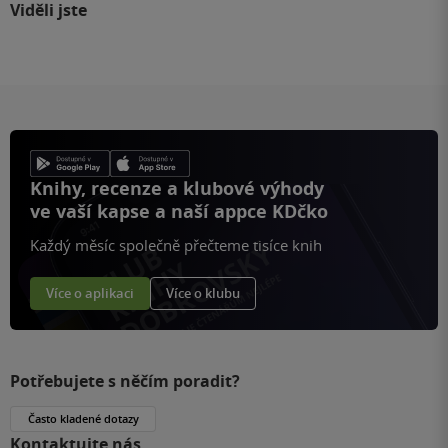
Viděli jste
Knihy, recenze a klubové výhody
ve vaší kapse a naší appce KDčko
Každý měsíc společně přečteme tisíce knih
Více o aplikaci
Více o klubu
Potřebujete s něčím poradit?
Často kladené dotazy
Kontaktujte nás