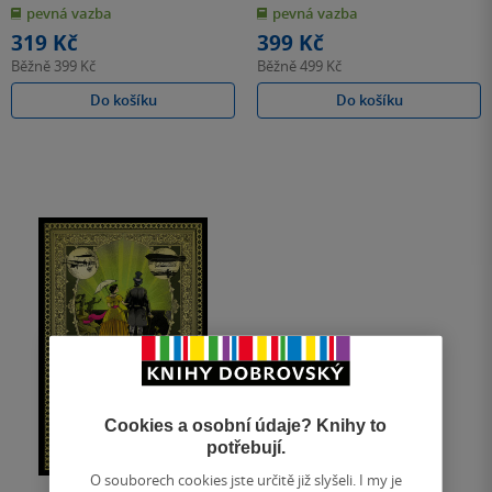
z
z
pevná vazba
pevná vazba
5
5
hvězdiček
hvězdiček
319 Kč
399 Kč
Běžně
399 Kč
Běžně
499 Kč
Do košíku
Do košíku
Cookies a osobní údaje? Knihy to
potřebují.
O souborech cookies jste určitě již slyšeli. I my je