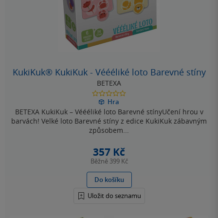
KukiKuk® KukiKuk - Véééliké loto Barevné stíny
BETEXA
0.0
Hra
z
BETEXA KukiKuk – Véééliké loto Barevné stínyUčení hrou v
5
hvězdiček
barvách! Velké loto Barevné stíny z edice KukiKuk zábavným
způsobem...
357 Kč
Běžně
399 Kč
Do košíku
Uložit do seznamu