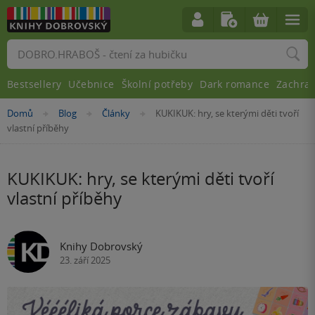
Vyhledávání
Bestsellery
Učebnice
Školní potřeby
Dark romance
Zachra
Nacházíte
Domů
Blog
Články
KUKIKUK: hry, se kterými děti tvoří
»
»
»
se
vlastní příběhy
zde:
KUKIKUK: hry, se kterými děti tvoří
vlastní příběhy
Knihy Dobrovský
23. září 2025