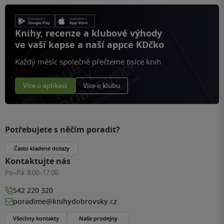
Knihy, recenze a klubové výhody
ve vaší kapse a naší appce KDčko
Každý měsíc společně přečteme tisíce knih
Více o aplikaci
Více o klubu
Potřebujete s něčím poradit?
Často kladené dotazy
Kontaktujte nás
Po–Pá:
8:00–17:00
542 220 320
poradime@knihydobrovsky.cz
Všechny kontakty
Naše prodejny