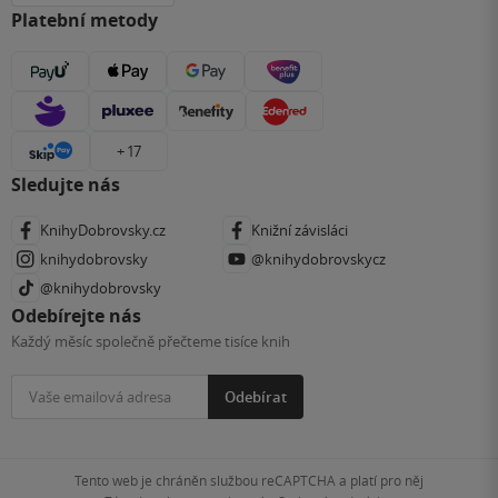
Platební metody
+ 17
Sledujte nás
KnihyDobrovsky.cz
Knižní závisláci
knihydobrovsky
@knihydobrovskycz
@knihydobrovsky
Odebírejte nás
Každý měsíc společně přečteme tisíce knih
Odebírat
Tento web je chráněn službou reCAPTCHA a platí pro něj