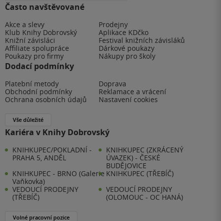
Často navštěvované
Akce a slevy
Prodejny
Klub Knihy Dobrovský
Aplikace KDčko
Knižní závisláci
Festival knižních závisláků
Affiliate spolupráce
Dárkové poukazy
Poukazy pro firmy
Nákupy pro školy
Dodací podmínky
Platební metody
Doprava
Obchodní podmínky
Reklamace a vrácení
Ochrana osobních údajů
Nastavení cookies
Vše důležité
Kariéra v Knihy Dobrovský
KNIHKUPEC/POKLADNÍ -
KNIHKUPEC (ZKRÁCENÝ
PRAHA 5, ANDĚL
ÚVAZEK) - ČESKÉ
BUDĚJOVICE
KNIHKUPEC - BRNO (Galerie
KNIHKUPEC (TŘEBÍČ)
Vaňkovka)
VEDOUCÍ PRODEJNY
VEDOUCÍ PRODEJNY
(TŘEBÍČ)
(OLOMOUC - OC HANÁ)
Volné pracovní pozice