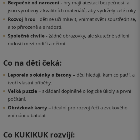
Bezpečné od narození
- hry mají atestaci bezpečnosti a
jsou vyrobeny z kvalitních materiálů, aby vydržely celé roky.
Rozvoj hrou
- děti se učí mluvit, vnímat svět i soustředit se,
a to přirozeně a s radostí.
Společné chvíle
- žádné obrazovky, ale skutečné sdílení
radosti mezi rodiči a dětmi.
Co na děti čeká:
Leporela s okénky a žetony
– děti hledají, kam co patří, a
tvoří vlastní příběhy.
Velká puzzle
– skládání doplněné o logické úkoly a první
počítání.
Obrázkové karty
– ideální pro rozvoj řeči a zvukového
vnímání u batolat.
Co KUKIKUK rozvíjí: