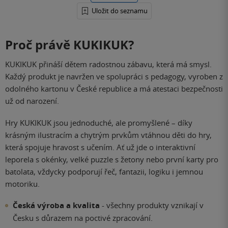
Uložit do seznamu
Proč právě KUKIKUK?
KUKIKUK přináší dětem radostnou zábavu, která má smysl.
Každý produkt je navržen ve spolupráci s pedagogy, vyroben z
odolného kartonu v České republice a má atestaci bezpečnosti
už od narození.
Hry KUKIKUK jsou jednoduché, ale promyšlené – díky
krásným ilustracím a chytrým prvkům vtáhnou děti do hry,
která spojuje hravost s učením. Ať už jde o interaktivní
leporela s okénky, velké puzzle s žetony nebo první karty pro
batolata, vždycky podporují řeč, fantazii, logiku i jemnou
motoriku.
Česká výroba a kvalita
- všechny produkty vznikají v
Česku s důrazem na poctivé zpracování.