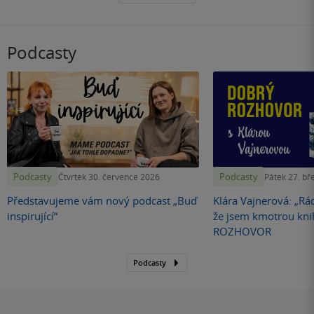
Podcasty
Podcasty
Podcasty
Čtvrtek 30. července 2026
Pátek 27. bř
Představujeme vám nový podcast „Buď
Klára Vajnerová: „Rád
inspirující“
že jsem kmotrou kn
ROZHOVOR
Podcasty