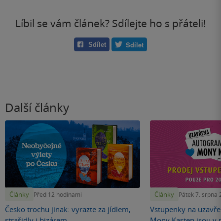
Líbil se vám článek? Sdílejte ho s přáteli!
Sdílet
Sdílet
Další články
Články
Články
Před 12 hodinami
Pátek 7. srpna
Česko trochu jinak: vyrazte za jídlem,
Vstupenky na uzavř
strašidly i bizárem
Mony Kasten jsou v p