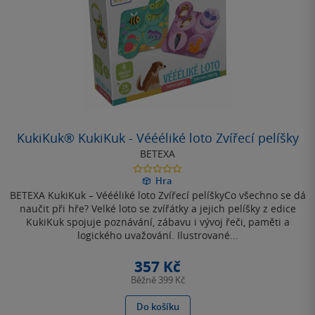
KukiKuk® KukiKuk - Véééliké loto Zvířecí pelíšky
BETEXA
0.0
Hra
z
BETEXA KukiKuk – Véééliké loto Zvířecí pelíškyCo všechno se dá
5
hvězdiček
naučit při hře? Velké loto se zvířátky a jejich pelíšky z edice
KukiKuk spojuje poznávání, zábavu i vývoj řeči, paměti a
logického uvažování. Ilustrované...
357 Kč
Běžně
399 Kč
Do košíku