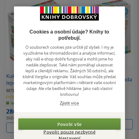
Cookies a osobní údaje? Knihy to
potřebují.
O souborech cookies jste určitě již slyšeli. I my je
využíváme ke shromažďování a analýze informací,
aby náš e-shop dobře fungoval a mohli jsme ho
nadále zlepšovat. Také nám pomáhají ukazovat
lepší a cílenější reklamu. Žádných 50 odstínů, ale
KukiKuk® KukiKuk -
KukiKuk Sada 3 KUKI
klidně Vergilia v originále. Váš souhlas může předat
Véééliké domino Zahrada
leporel Auta
marketingovým platformám i některé vaše osobní
BETEXA
údaje. Ale vše bedlivě hlídáme. Jako naši vlastní
BETEXA
0.0
knihovnu!
z
0.0
Hra
5
z
leporelo
hvězdiček
5
Zjistit více
hvězdiček
357 Kč
286 Kč
Běžně
399 Kč
Běžně
319 Kč
Povolit vše
Do košíku
Do košíku
Povolit pouze nezbytné
Nastavení