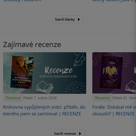
Starší články
Zajímavé recenze
Recenze
Recenze
Pátek 7. srpna 2026
Pátek 31. čer
Knihovna vypůjčených srdcí: příběh, do
Finále: Dokázal mě s
kterého jsem se zamiloval | RECENZE
okouzlit? | RECENZE
Starší recenze