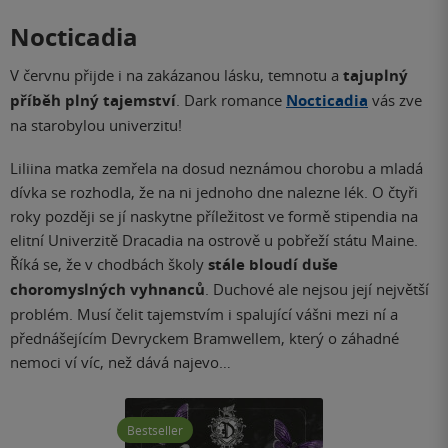
Nocticadia
V červnu přijde i na zakázanou lásku, temnotu a
tajuplný
příběh plný tajemství
. Dark romance
Nocticadia
vás zve
na starobylou univerzitu!
Liliina matka zemřela na dosud neznámou chorobu a mladá
dívka se rozhodla, že na ni jednoho dne nalezne lék. O čtyři
roky později se jí naskytne příležitost ve formě stipendia na
elitní Univerzitě Dracadia na ostrově u pobřeží státu Maine.
Říká se, že v chodbách školy
stále bloudí duše
choromyslných vyhnanců
. Duchové ale nejsou její největší
problém. Musí čelit tajemstvím i spalující vášni mezi ní a
přednášejícím Devryckem Bramwellem, který o záhadné
nemoci ví víc, než dává najevo…
Bestseller