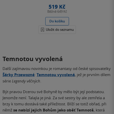
519 Kč
Běžně
649 Kč
Do košíku
Uložit do seznamu
Temnotou vyvolená
Další zajímavou novinkou je romantasy od české spisovatelky
Šárky Przewozné
:
Temnotou vyvolená
, jež je prvním dílem
série
Legendy věčných
.
Být pravou Dcerou své Bohyně by mělo být její podstatou.
Jenomže není. Talajla je jiná. Za své sestry by ale zemřela a
brzy k tomu dostává také příležitost. Blíží se totiž obřad, při
němž
se nabízí jejich Bohům jako oběť Temnotě
, která