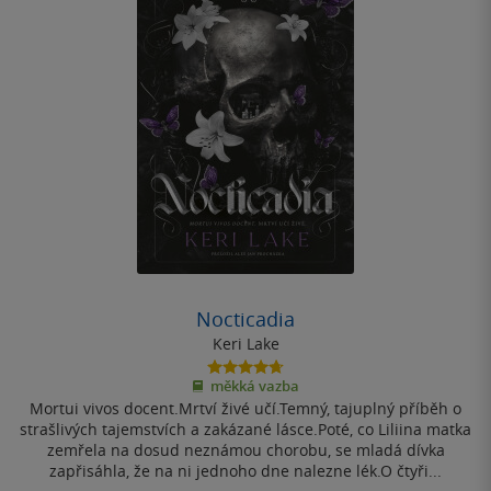
Nocticadia
Keri Lake
4.7
měkká vazba
z
Mortui vivos docent.Mrtví živé učí.Temný, tajuplný příběh o
5
hvězdiček
strašlivých tajemstvích a zakázané lásce.Poté, co Liliina matka
zemřela na dosud neznámou chorobu, se mladá dívka
zapřisáhla, že na ni jednoho dne nalezne lék.O čtyři...