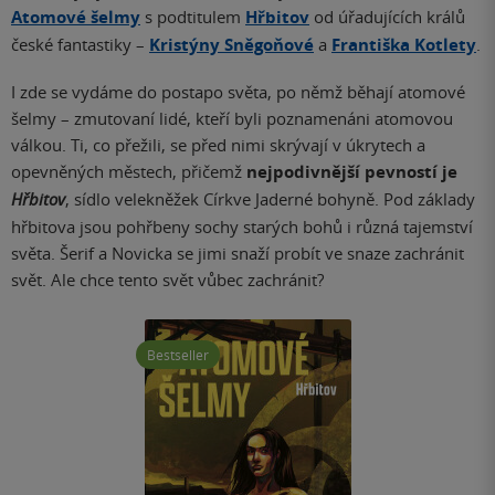
Atomové šelmy
s podtitulem
Hřbitov
od úřadujících králů
české fantastiky –
Kristýny Sněgoňové
a
Františka Kotlety
.
I zde se vydáme do postapo světa, po němž běhají atomové
šelmy – zmutovaní lidé, kteří byli poznamenáni atomovou
válkou. Ti, co přežili, se před nimi skrývají v úkrytech a
opevněných městech, přičemž
nejpodivnější pevností je
Hřbitov
, sídlo velekněžek Církve Jaderné bohyně. Pod základy
hřbitova jsou pohřbeny sochy starých bohů i různá tajemství
světa. Šerif a Novicka se jimi snaží probít ve snaze zachránit
svět. Ale chce tento svět vůbec zachránit?
Bestseller