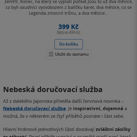
hvězdiček
zemřít. Konec, na který se vyplatí počkat.Jsou to už dva měsíce,
co byli osudníci vysvobozeni z balíčku karet, dva měsíce, co se
Legenda zmocnil trůnu, a dva měsíce...
399 Kč
Běžně
499 Kč
Do košíku
Uložit do seznamu
Nebeská doručovací služba
Až z dalekého Japonska přiletěla další červnová novinka –
Nebeská doručovací služba
. Je
inspirativní, dojemná
a
možná, že v některém ze čtyř příběhů poznáte i část sebe.
Hlavní hrdinové jednotlivých částí dostávají
zvláštní zásilky
ze záhrobí
. První příběh vypráví o osamělé starší paní, která