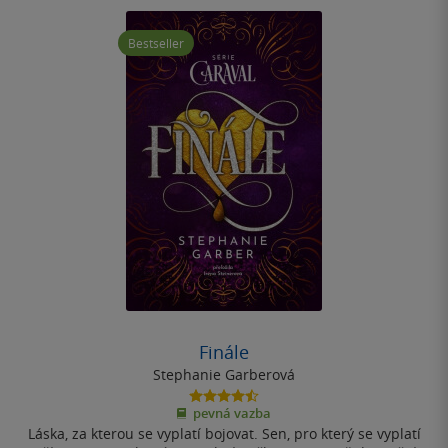
Bestseller
Finále
Stephanie Garberová
4.5
pevná vazba
z
Láska, za kterou se vyplatí bojovat. Sen, pro který se vyplatí
5