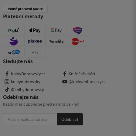
Volné pracovní pozice
Platební metody
+ 17
Sledujte nás
KnihyDobrovsky.cz
Knižní závisláci
knihydobrovsky
@knihydobrovskycz
@knihydobrovsky
Odebírejte nás
Každý měsíc společně přečteme tisíce knih
Odebírat