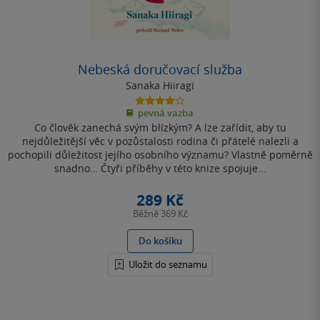
Nebeská doručovací služba
Sanaka Hiiragi
4.0
pevná vazba
z
Co člověk zanechá svým blízkým? A lze zařídit, aby tu
5
hvězdiček
nejdůležitější věc v pozůstalosti rodina či přátelé nalezli a
pochopili důležitost jejího osobního významu? Vlastně poměrně
snadno… Čtyři příběhy v této knize spojuje...
289 Kč
Běžně
369 Kč
Do košíku
Uložit do seznamu