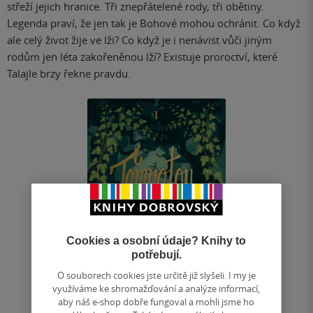
střeží jejich hranice. Tři znepřátelené rody, tři obětiny.
Legenda praví, že jen tak je Bohové mohou ochránit. Co když
ale celý život žije ve lži? Co když je i nenávist vůči jiným
rodům jen léta zakořeněnou lží? Existuje proroctví, které
Talajle brzy řekne pravdu.
Cookies a osobní údaje? Knihy to
potřebují.
O souborech cookies jste určitě již slyšeli. I my je
využíváme ke shromažďování a analýze informací,
aby náš e-shop dobře fungoval a mohli jsme ho