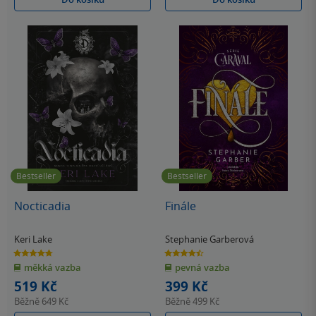
Bestseller
Bestseller
Nocticadia
Finále
Keri Lake
Stephanie Garberová
4.7
4.5
z
z
měkká vazba
pevná vazba
5
5
hvězdiček
hvězdiček
519 Kč
399 Kč
Běžně
649 Kč
Běžně
499 Kč