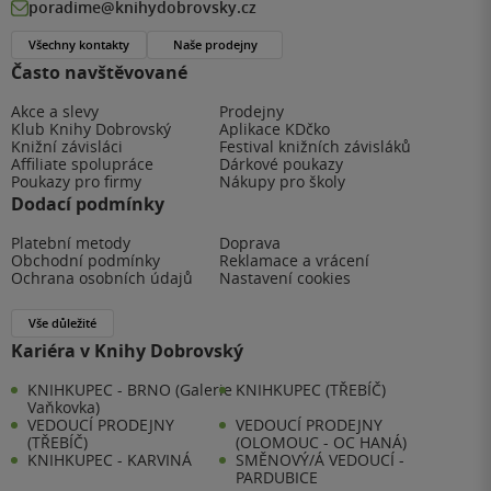
poradime@knihydobrovsky.cz
Všechny kontakty
Naše prodejny
Často navštěvované
Akce a slevy
Prodejny
Klub Knihy Dobrovský
Aplikace KDčko
Knižní závisláci
Festival knižních závisláků
Affiliate spolupráce
Dárkové poukazy
Poukazy pro firmy
Nákupy pro školy
Dodací podmínky
Platební metody
Doprava
Obchodní podmínky
Reklamace a vrácení
Ochrana osobních údajů
Nastavení cookies
Vše důležité
Kariéra v Knihy Dobrovský
KNIHKUPEC - BRNO (Galerie
KNIHKUPEC (TŘEBÍČ)
Vaňkovka)
VEDOUCÍ PRODEJNY
VEDOUCÍ PRODEJNY
(TŘEBÍČ)
(OLOMOUC - OC HANÁ)
KNIHKUPEC - KARVINÁ
SMĚNOVÝ/Á VEDOUCÍ -
PARDUBICE