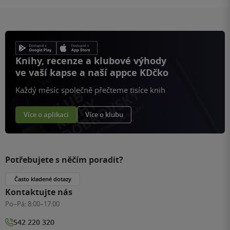
Knihy, recenze a klubové výhody
ve vaší kapse a naší appce KDčko
Každý měsíc společně přečteme tisíce knih
Více o aplikaci
Více o klubu
Potřebujete s něčím poradit?
Často kladené dotazy
Kontaktujte nás
Po–Pá:
8:00–17:00
542 220 320