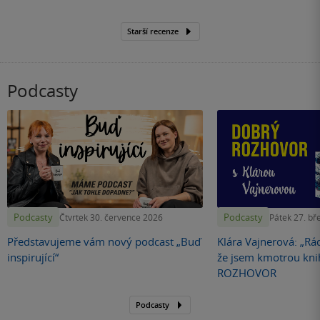
Starší recenze
Podcasty
Podcasty
Podcasty
Čtvrtek 30. července 2026
Pátek 27. bř
Představujeme vám nový podcast „Buď
Klára Vajnerová: „Rád
inspirující“
že jsem kmotrou kn
ROZHOVOR
Podcasty