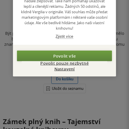
nadále zlepšovat. Také nám pomáhají ukazovat
lepší a cílenější reklamu. Žádných 50 odstínů, ale
Temnotou vyvolená
klidně Vergilia v originále. Váš souhlas může předat
Šárka Przewozná
marketingovým platformám i některé vaše osobní
údaje. Ale vše bedlivě hlídáme. Jako naši vlastní
4.8
měkká vazba
knihovnu!
z
Být pravou Dcerou své Bohyně je mou podstatou. Tedy... mělo
5
Zjistit více
hvězdiček
by být. Jenomže já jsem jiná a to v překladu mého rodu
znamená slabá. Za své sestry bych položila život a brzy k tomu
dostanu příležitost, protože se blíží Trojdaří....
Povolit vše
399 Kč
Povolit pouze nezbytné
Běžně
499 Kč
Nastavení
Do košíku
Uložit do seznamu
Zámek plný knih – Tajemství