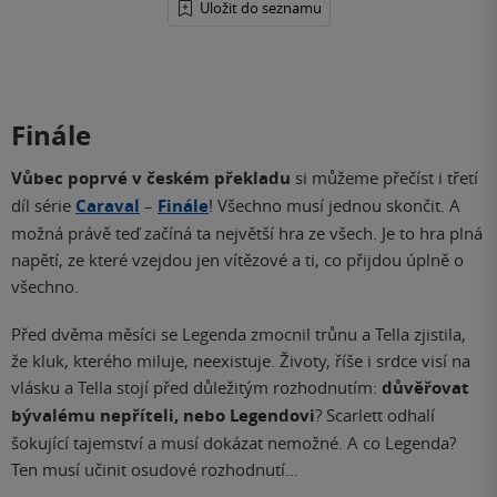
Uložit do seznamu
Finále
Vůbec poprvé v českém překladu
si můžeme přečíst i třetí
díl série
Caraval
–
Finále
! Všechno musí jednou skončit. A
možná právě teď začíná ta největší hra ze všech. Je to hra plná
napětí, ze které vzejdou jen vítězové a ti, co přijdou úplně o
všechno.
Před dvěma měsíci se Legenda zmocnil trůnu a Tella zjistila,
že kluk, kterého miluje, neexistuje. Životy, říše i srdce visí na
vlásku a Tella stojí před důležitým rozhodnutím:
důvěřovat
bývalému nepříteli, nebo Legendovi
? Scarlett odhalí
šokující tajemství a musí dokázat nemožné. A co Legenda?
Ten musí učinit osudové rozhodnutí…