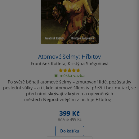
Atomové šelmy: Hřbitov
František Kotleta
,
Kristýna Sněgoňová
4.8
měkká vazba
z
Po světě běhají atomové šelmy – zmutovaní lidé, pozůstatky
5
hvězdiček
poslední války – a ti, kdo atomové šílenství přežili bez mutací, se
před nimi skrývají v krytech a opevněných
městech.Nejpodivnějším z nich je Hřbitov,...
399 Kč
Běžně
499 Kč
Do košíku