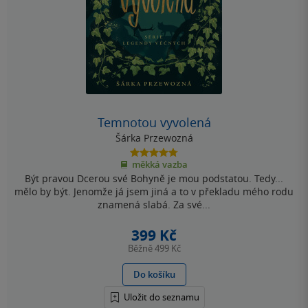
Temnotou vyvolená
Šárka Przewozná
4.8
měkká vazba
z
Být pravou Dcerou své Bohyně je mou podstatou. Tedy...
5
hvězdiček
mělo by být. Jenomže já jsem jiná a to v překladu mého rodu
znamená slabá. Za své...
399 Kč
Běžně
499 Kč
Do košíku
Uložit do seznamu