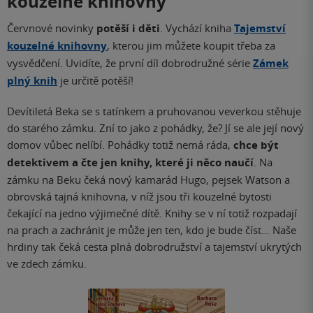
kouzelné knihovny
Červnové novinky
potěší i děti
. Vychází kniha
Tajemství
kouzelné knihovny
, kterou jim můžete koupit třeba za
vysvědčení. Uvidíte, že první díl dobrodružné série
Zámek
plný knih
je určitě potěší!
Devítiletá Beka se s tatínkem a pruhovanou veverkou stěhuje
do starého zámku. Zní to jako z pohádky, že? Jí se ale její nový
domov vůbec nelíbí. Pohádky totiž nemá ráda,
chce být
detektivem a čte jen knihy, které ji něco naučí
. Na
zámku na Beku čeká nový kamarád Hugo, pejsek Watson a
obrovská tajná knihovna, v níž jsou tři kouzelné bytosti
čekající na jedno výjimečné dítě. Knihy se v ní totiž rozpadají
na prach a zachránit je může jen ten, kdo je bude číst… Naše
hrdiny tak čeká cesta plná dobrodružství a tajemství ukrytých
ve zdech zámku.