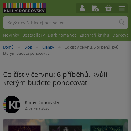
Vyhledávání
Novinky
Bestsellery
Dark romance
Zachraň knihu
Dárkové 
Nacházíte
Domů
Blog
Články
Co číst v červnu: 6 příběhů, kvůli
»
»
»
se
kterým budete ponocovat
zde:
Co číst v červnu: 6 příběhů, kvůli
kterým budete ponocovat
Knihy Dobrovský
2. června 2026