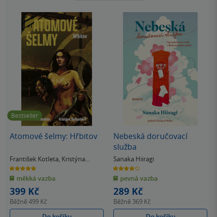
Bestseller
Atomové šelmy: Hřbitov
Nebeská doručovací
služba
František Kotleta
,
Kristýna
Sanaka Hiiragi
Sněgoňová
4.8
4.0
z
z
měkká vazba
pevná vazba
5
5
hvězdiček
hvězdiček
399 Kč
289 Kč
Běžně
499 Kč
Běžně
369 Kč
Do košíku
Do košíku