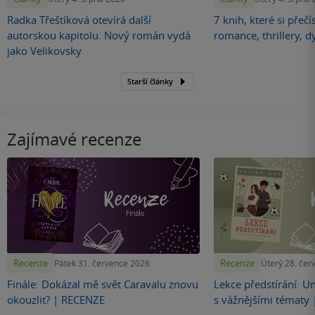
Radka Třeštíková otevírá další
7 knih, které si přečí
autorskou kapitolu. Nový román vydá
romance, thrillery, d
jako Velikovsky
Starší články
Zajímavé recenze
Recenze
Recenze
Pátek 31. července 2026
Úterý 28. čer
Finále: Dokázal mě svět Caravalu znovu
Lekce předstírání: U
okouzlit? | RECENZE
s vážnějšími tématy