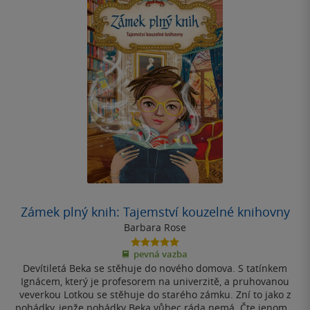
Zámek plný knih: Tajemství kouzelné knihovny
Barbara Rose
5.0
pevná vazba
z
Devítiletá Beka se stěhuje do nového domova. S tatínkem
5
hvězdiček
Ignácem, který je profesorem na univerzitě, a pruhovanou
veverkou Lotkou se stěhuje do starého zámku. Zní to jako z
pohádky, jenže pohádky Beka vůbec ráda nemá. Čte jenom...