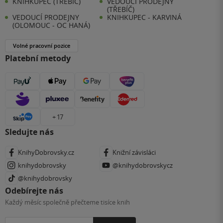
KNIHKUPEC (TŘEBÍČ)
VEDOUCÍ PRODEJNY
(TŘEBÍČ)
VEDOUCÍ PRODEJNY
KNIHKUPEC - KARVINÁ
(OLOMOUC - OC HANÁ)
Volné pracovní pozice
Platební metody
+ 17
Sledujte nás
KnihyDobrovsky.cz
Knižní závisláci
knihydobrovsky
@knihydobrovskycz
@knihydobrovsky
Odebírejte nás
Každý měsíc společně přečteme tisíce knih