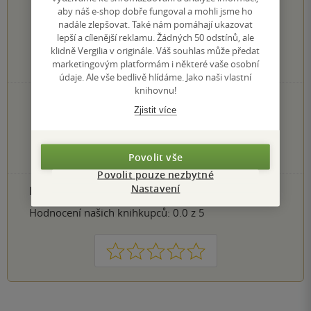
5.0
z
5
aby náš e-shop dobře fungoval a mohli jsme ho
nadále zlepšovat. Také nám pomáhají ukazovat
lepší a cílenější reklamu. Žádných 50 odstínů, ale
klidně Vergilia v originále. Váš souhlas může předat
marketingovým platformám i některé vaše osobní
5
hodnocení čtenářů
údaje. Ale vše bedlivě hlídáme. Jako naši vlastní
knihovnu!
5×
5 hvězdiček
Zjistit více
0×
4 hvězdičky
0×
3 hvězdičky
0×
2 hvězdičky
Povolit vše
0×
1 hvezdička
Povolit pouze nezbytné
Nastavení
PŘIDEJTE SVÉ HODNOCENÍ PRODUKTU
Hodnocení našich knihkupců: 0.0 z 5
1
2
3
4
5