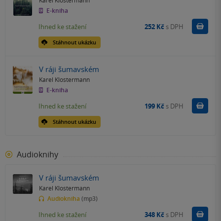
E-kniha
Koupit
Ihned ke stažení
252 Kč
s DPH
Stáhnout ukázku
V ráji šumavském
Karel Klostermann
E-kniha
Koupit
Ihned ke stažení
199 Kč
s DPH
Stáhnout ukázku
Audioknihy
V ráji šumavském
Karel Klostermann
Audiokniha
(mp3)
Koupit
Ihned ke stažení
348 Kč
s DPH