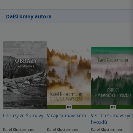
Další knihy autora
Obrazy ze Šumavy
V ráji šumavském
V srdci šumavskýc
hvozdů
Karel Klostermann
Karel Klostermann
Karel Klostermann