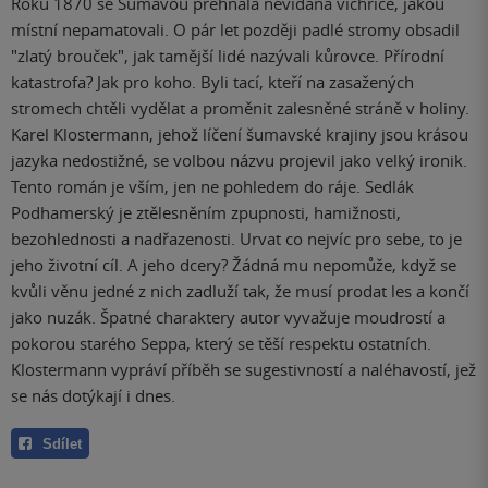
Roku 1870 se Šumavou přehnala nevídaná vichřice, jakou
místní nepamatovali. O pár let později padlé stromy obsadil
"zlatý brouček", jak tamější lidé nazývali kůrovce. Přírodní
katastrofa? Jak pro koho. Byli tací, kteří na zasažených
stromech chtěli vydělat a proměnit zalesněné stráně v holiny.
Karel Klostermann, jehož líčení šumavské krajiny jsou krásou
jazyka nedostižné, se volbou názvu projevil jako velký ironik.
Tento román je vším, jen ne pohledem do ráje. Sedlák
Podhamerský je ztělesněním zpupnosti, hamižnosti,
bezohlednosti a nadřazenosti. Urvat co nejvíc pro sebe, to je
jeho životní cíl. A jeho dcery? Žádná mu nepomůže, když se
kvůli věnu jedné z nich zadluží tak, že musí prodat les a končí
jako nuzák. Špatné charaktery autor vyvažuje moudrostí a
pokorou starého Seppa, který se těší respektu ostatních.
Klostermann vypráví příběh se sugestivností a naléhavostí, jež
se nás dotýkají i dnes.
Sdílet