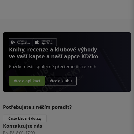
Knihy, recenze a klubové výhody
ve vaší kapse a naší appce KDčko
Každý měsíc společně přečteme tisíce knih
Více o aplikaci
Více o klubu
Potřebujete s něčím poradit?
Často kladené dotazy
Kontaktujte nás
Po–Pá:
8:00–17:00