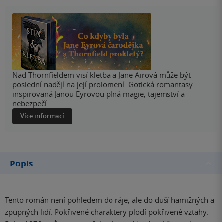
Nad Thornfieldem visí kletba a Jane Airová může být
poslední nadějí na její prolomení. Gotická romantasy
inspirovaná Janou Eyrovou plná magie, tajemství a
nebezpečí.
Více informací
Popis
Tento román není pohledem do ráje, ale do duší hamižných a
zpupných lidí. Pokřivené charaktery plodí pokřivené vztahy.