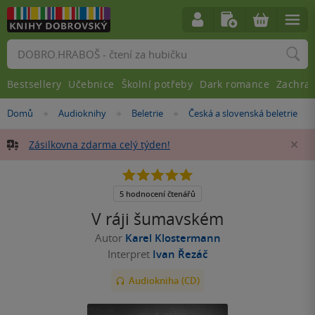
Vyhledávání
Bestsellery
Učebnice
Školní potřeby
Dark romance
Zachra
Nacházíte
Domů
Audioknihy
Beletrie
Česká a slovenská beletrie
»
»
»
se
zde:
Zásilkovna zdarma celý týden!
Za
5.0
z
5
5 hodnocení čtenářů
hvězdiček
V ráji šumavském
Autor
Karel Klostermann
Interpret
Ivan Řezáč
Audiokniha (CD)