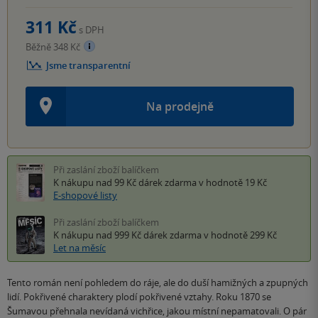
311 Kč
s DPH
Běžně 348 Kč
Jsme transparentní
Na prodejně
Při zaslání zboží balíčkem
K nákupu nad 99 Kč
dárek zdarma
v hodnotě 19 Kč
E-shopové listy
Při zaslání zboží balíčkem
K nákupu nad 999 Kč
dárek zdarma
v hodnotě 299 Kč
Let na měsíc
Tento román není pohledem do ráje, ale do duší hamižných a zpupných
lidí. Pokřivené charaktery plodí pokřivené vztahy. Roku 1870 se
Šumavou přehnala nevídaná vichřice, jakou místní nepamatovali. O pár