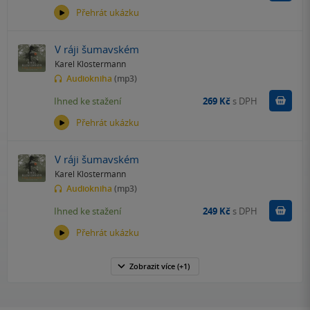
Přehrát ukázku
V ráji šumavském
Karel Klostermann
Audiokniha
(mp3)
Koupit
Ihned ke stažení
269 Kč
s DPH
Přehrát ukázku
V ráji šumavském
Karel Klostermann
Audiokniha
(mp3)
Koupit
Ihned ke stažení
249 Kč
s DPH
Přehrát ukázku
Zobrazit
více
(+1)