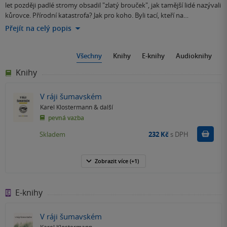
let později padlé stromy obsadil "zlatý brouček", jak tamější lidé nazývali
kůrovce. Přírodní katastrofa? Jak pro koho. Byli tací, kteří na…
Přejít na celý popis
Všechny
Knihy
E-knihy
Audioknihy
Knihy
V ráji šumavském
Karel Klostermann
& další
pevná vazba
Do k
Skladem
232 Kč
s DPH
Zobrazit
více
(+1)
E-knihy
V ráji šumavském
Karel Klostermann