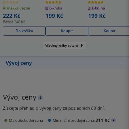
0.0
5.0
5.0
z
z
z
měkká vazba
E-kniha
E-kniha
5
5
5
hvězdiček
hvězdiček
hvězdiček
222 Kč
199 Kč
199 Kč
Běžně
248 Kč
Do košíku
Koupit
Koupit
Všechny knihy autora
Vývoj ceny
Vývoj ceny
Získejte přehled o vývoji ceny za posledních 60 dní.
311 Kč
Maloobchodní cena
Minimální prodejní cena: