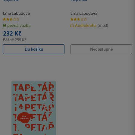
Ema Labudová
Ema Labudová
2.6
2.6
z
z
pevná vazba
Audiokniha
(mp3)
5
5
hvězdiček
hvězdiček
232 Kč
Běžně
259 Kč
Do košíku
Nedostupné