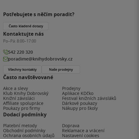
Potřebujete s něčím poradit?
Často kladené dotazy
Kontaktujte nás
Po–Pá:
8:00–17:00
542 220 320
poradime@knihydobrovsky.cz
Všechny kontakty
Naše prodejny
Často navštěvované
Akce a slevy
Prodejny
Klub Knihy Dobrovský
Aplikace KDčko
Knižní závisláci
Festival knižních závisláků
Affiliate spolupráce
Dárkové poukazy
Poukazy pro firmy
Nákupy pro školy
Dodací podmínky
Platební metody
Doprava
Obchodní podmínky
Reklamace a vrácení
Ochrana osobních údajů
Nastavení cookies