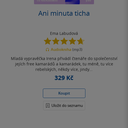
Ani minuta ticha
Ema Labudová
4.7
z
Audiokniha
(mp3)
5
hvězdiček
Mladá vypravěčka Irena přivádí čtenáře do společenství
jejích free kamarádů a kamarádek, tu méně, tu více
rebelských, někdy více, jindy...
329 Kč
Koupit
Uložit do seznamu