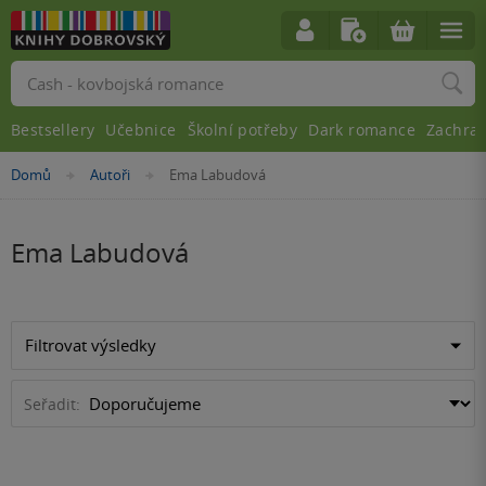
Vyhledávání
Bestsellery
Učebnice
Školní potřeby
Dark romance
Zachra
Nacházíte
Domů
Autoři
Ema Labudová
»
»
se
zde:
Ema Labudová
Filtrovat výsledky
Seřadit: