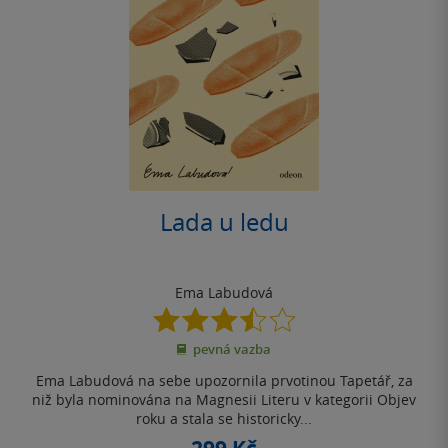
Lada u ledu
Ema Labudová
3.5
z
pevná vazba
5
hvězdiček
Ema Labudová na sebe upozornila prvotinou Tapetář, za
niž byla nominována na Magnesii Literu v kategorii Objev
roku a stala se historicky...