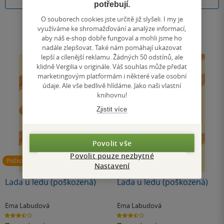
Koupit
Koupit
potřebují.
O souborech cookies jste určitě již slyšeli. I my je
využíváme ke shromažďování a analýze informací,
aby náš e-shop dobře fungoval a mohli jsme ho
nadále zlepšovat. Také nám pomáhají ukazovat
lepší a cílenější reklamu. Žádných 50 odstínů, ale
klidně Vergilia v originále. Váš souhlas může předat
marketingovým platformám i některé vaše osobní
údaje. Ale vše bedlivě hlídáme. Jako naši vlastní
knihovnu!
Zjistit více
Povolit vše
Povolit pouze nezbytné
Poškozené
Poškozené
Nastavení
Lada u ledu (poškozená)
Lada u ledu (poškozená)
Ema Labudová
Ema Labudová
3.5
3.5
z
z