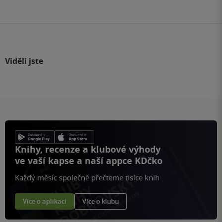
stránku
Viděli jste
Knihy, recenze a klubové výhody
ve vaší kapse a naší appce KDčko
Každý měsíc společně přečteme tisíce knih
Více o aplikaci
Více o klubu