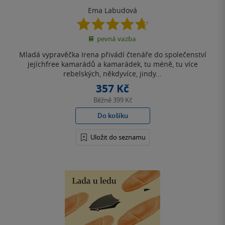
Ema Labudová
4.7
z
pevná vazba
5
hvězdiček
Mladá vypravěčka Irena přivádí čtenáře do společenství
jejíchfree kamarádů a kamarádek, tu méně, tu více
rebelských, někdyvíce, jindy...
357 Kč
Běžně
399 Kč
Do košíku
Uložit do seznamu