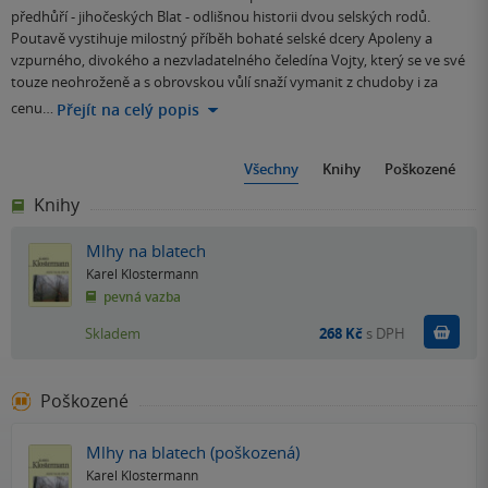
předhůří - jihočeských Blat - odlišnou historii dvou selských rodů.
Poutavě vystihuje milostný příběh bohaté selské dcery Apoleny a
vzpurného, divokého a nezvladatelného čeledína Vojty, který se ve své
touze neohroženě a s obrovskou vůlí snaží vymanit z chudoby i za
cenu…
Přejít na celý popis
Všechny
Knihy
Poškozené
Knihy
Mlhy na blatech
Karel Klostermann
pevná vazba
Do k
Skladem
268 Kč
s DPH
Poškozené
Mlhy na blatech (poškozená)
Karel Klostermann