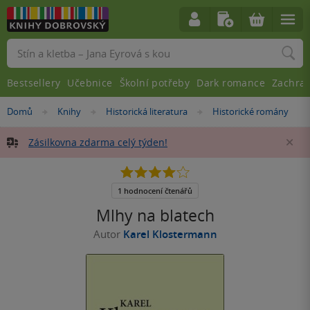
Vyhledávání
Bestsellery
Učebnice
Školní potřeby
Dark romance
Zachra
Nacházíte
Domů
Knihy
Historická literatura
Historické romány
»
»
»
se
zde:
Zásilkovna zdarma celý týden!
Za
4.0
z
5
1 hodnocení čtenářů
hvězdiček
Mlhy na blatech
Autor
Karel Klostermann