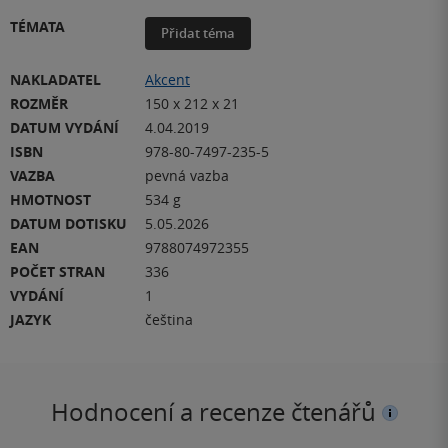
TÉMATA
Přidat téma
NAKLADATEL
Akcent
ROZMĚR
150 x 212 x 21
DATUM VYDÁNÍ
4.04.2019
ISBN
978-80-7497-235-5
VAZBA
pevná vazba
HMOTNOST
534 g
DATUM DOTISKU
5.05.2026
EAN
9788074972355
POČET STRAN
336
VYDÁNÍ
1
JAZYK
čeština
Hodnocení a recenze čtenářů