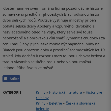
Klostermann ve svém románu líčí na pozadí dávné historie
šumavského předhůří - jihočeských Blat - odlišnou historii
dvou selských rodů. Poutavě vystihuje milostný příběh
bohaté selské dcery Apoleny a vzpurného, divokého a
nezvladatelného čeledína Vojty, který se ve své touze
neohroženě a s obrovskou vůlí snaží vymanit z chudoby i za
cenu násilí, aby jejich láska mohla být naplněna. Mlhy na
Blatech jsou obrazem doby a prostředí sedmdesátých let 19.
století, kdy dochází k rozporu mezi touhou uchovat hrdost a
tradici vlastního selského rodu, nebo volbou možná
jednoduššího života ve městě.
Sdílet
KATEGORIE
Knihy
»
Historická literatura
»
Historické
romány
Knihy
»
Beletrie
»
Česká a slovenská
beletrie