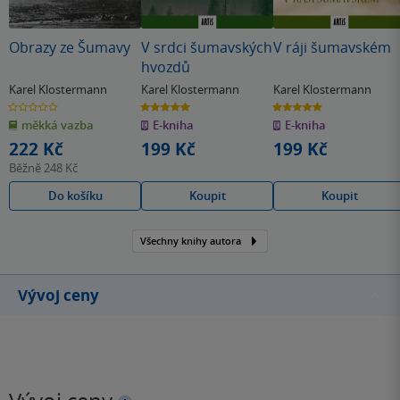
Obrazy ze Šumavy
V srdci šumavských
V ráji šumavském
hvozdů
Karel Klostermann
Karel Klostermann
Karel Klostermann
0.0
5.0
5.0
z
z
z
měkká vazba
E-kniha
E-kniha
5
5
5
hvězdiček
hvězdiček
hvězdiček
222 Kč
199 Kč
199 Kč
Běžně
248 Kč
Do košíku
Koupit
Koupit
Všechny knihy autora
Vývoj ceny