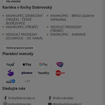
Vše důležité
Kariéra v Knihy Dobrovský
KNIHKUPEC (ZKRÁCENÝ
KNIHKUPEC - BRNO (Galerie
ÚVAZEK) - ČESKÉ
Vaňkovka)
BUDĚJOVICE
KNIHKUPEC (TŘEBÍČ)
VEDOUCÍ PRODEJNY
(TŘEBÍČ)
VEDOUCÍ PRODEJNY
KNIHKUPEC - KARVINÁ
(OLOMOUC - OC HANÁ)
Volné pracovní pozice
Platební metody
+ 17
Sledujte nás
KnihyDobrovsky.cz
Knižní závisláci
knihydobrovsky
@knihydobrovskycz