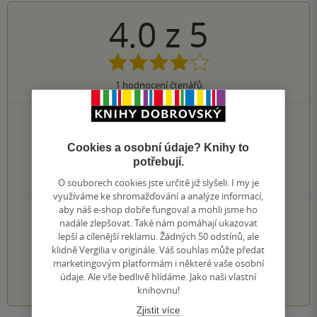
4.0
z
5
1
hodnocení čtenářů
0×
5 hvězdiček
1×
4 hvězdičky
Cookies a osobní údaje? Knihy to
0×
3 hvězdičky
potřebují.
0×
2 hvězdičky
0×
1 hvezdička
O souborech cookies jste určitě již slyšeli. I my je
využíváme ke shromažďování a analýze informací,
aby náš e-shop dobře fungoval a mohli jsme ho
PŘIDEJTE SVÉ HODNOCENÍ KNIHY
nadále zlepšovat. Také nám pomáhají ukazovat
Hodnocení našich knihkupců: 0.0 z 5
lepší a cílenější reklamu. Žádných 50 odstínů, ale
klidně Vergilia v originále. Váš souhlas může předat
marketingovým platformám i některé vaše osobní
1
2
3
4
5
údaje. Ale vše bedlivě hlídáme. Jako naši vlastní
knihovnu!
Zjistit více