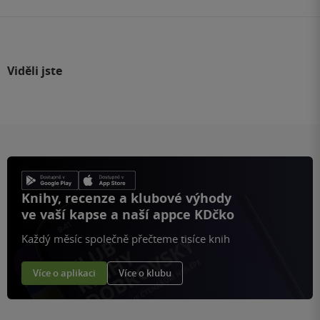
Viděli jste
Knihy, recenze a klubové výhody
ve vaší kapse a naší appce KDčko
Každý měsíc společně přečteme tisíce knih
Více o aplikaci
Více o klubu