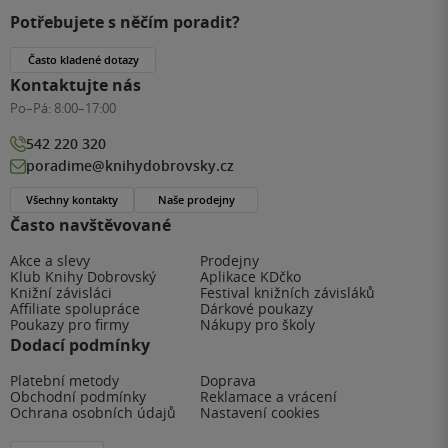
Potřebujete s něčím poradit?
Často kladené dotazy
Kontaktujte nás
Po–Pá:
8:00–17:00
542 220 320
poradime@knihydobrovsky.cz
Všechny kontakty
Naše prodejny
Často navštěvované
Akce a slevy
Prodejny
Klub Knihy Dobrovský
Aplikace KDčko
Knižní závisláci
Festival knižních závisláků
Affiliate spolupráce
Dárkové poukazy
Poukazy pro firmy
Nákupy pro školy
Dodací podmínky
Platební metody
Doprava
Obchodní podmínky
Reklamace a vrácení
Ochrana osobních údajů
Nastavení cookies