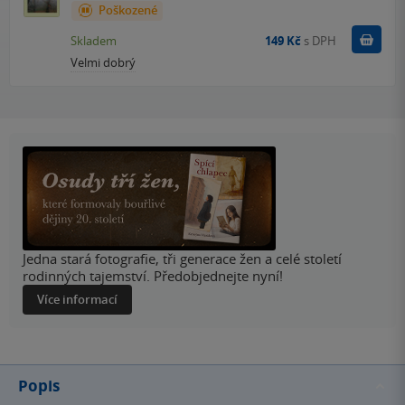
Poškozené
Do k
Skladem
149 Kč
s DPH
Velmi dobrý
Jedna stará fotografie, tři generace žen a celé století
rodinných tajemství. Předobjednejte nyní!
Více informací
Popis