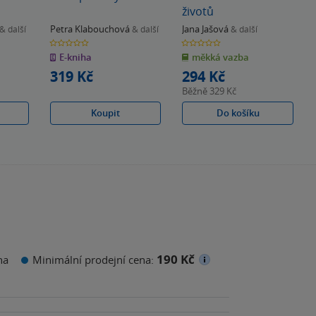
životů
Petra Klabouchová
Jana Jašová
& další
& další
& další
0.0
0.0
z
z
E-kniha
měkká vazba
5
5
hvězdiček
hvězdiček
319 Kč
294 Kč
Běžně
329 Kč
Koupit
Do košíku
190 Kč
na
Minimální prodejní cena: