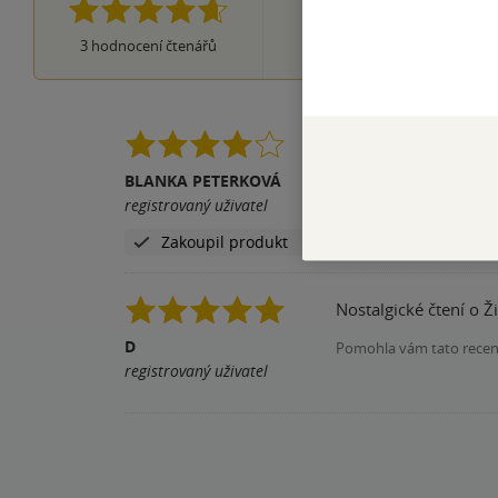
3 hvězdičky
0×
2 hvězdičky
0×
3
hodnocení čtenářů
1 hvezdička
Nostalgický, trošičku
BLANKA PETERKOVÁ
Pomohla vám tato rece
registrovaný uživatel
Zakoupil produkt
Nostalgické čtení o Ži
D
Pomohla vám tato rece
registrovaný uživatel