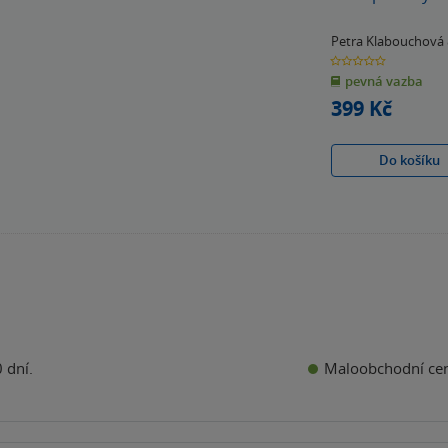
Petra Klabouchová
0.0
z
pevná vazba
5
hvězdiček
399 Kč
Do košíku
Maloobchodní ce
 dní.