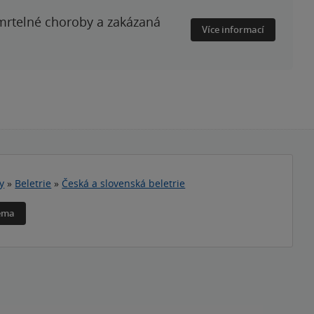
smrtelné choroby a zakázaná
Více informací
y
»
Beletrie
»
Česká a slovenská beletrie
téma