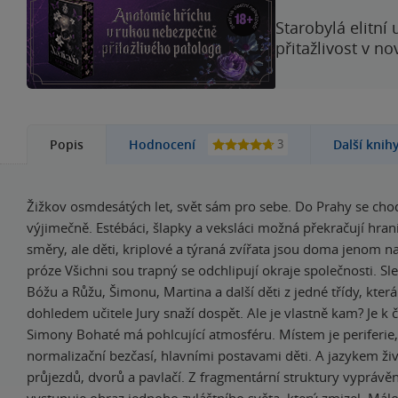
Starobylá elitní
přitažlivost v n
3
Popis
Hodnocení
Další knih
Žižkov osmdesátých let, svět sám pro sebe. Do Prahy se cho
výjimečně. Estébáci, šlapky a veksláci možná překračují hra
směry, ale děti, kriplové a týraná zvířata jsou doma jenom n
próze Všichni sou trapný se odchlipují okraje společnosti. S
Bóžu a Růžu, Šimonu, Martina a další děti z jedné třídy, kter
dohledem učitele Jury snaží dospět. Ale je vlastně kam? Je k
Simony Bohaté má pohlcující atmosféru. Místem je periferie
normalizační bezčasí, hlavními postavami děti. A jazykem živ
průjezdů, dvorů a pavlačí. Z fragmentární struktury vyprávě