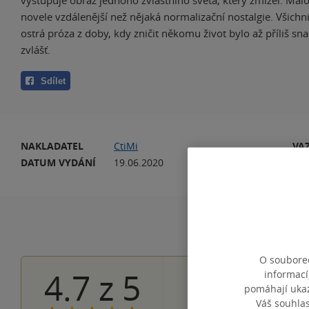
vystupuje obraz jednoho zvláštního světa, který zmizel. Málo
novele vzdálenější než nějaká normalizační nostalgie. Všichni
ostrá próza z doby, kdy zničit někomu život bylo až příliš sn
zvlášť.
Sdílet
NAKLADATEL
CtiMi
VA
DATUM VYDÁNÍ
19.06.2020
JA
O souborec
4.7
z
5
informací
2×
5 hvězdiček
pomáhají ukazo
1×
4 hvězdičky
Váš souhla
0×