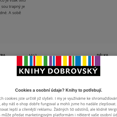
co je však této
 sou trapný je
adné. A sobě
ZBA
Mp3
DÉLKA
ZYK
čeština
Hodnocení a recenze čtenářů
Cookies a osobní údaje? Knihy to potřebují.
h cookies jste určitě již slyšeli. I my je využíváme ke shromažďován
, aby náš e-shop dobře fungoval a mohli jsme ho nadále zlepšovat
vat lepší a cílenější reklamu. Žádných 50 odstínů, ale klidně Vergil
PŘIDEJTE SVÉ HODNOCENÍ PRODUKTU
s může předat marketingovým platformám i některé vaše osobní úda