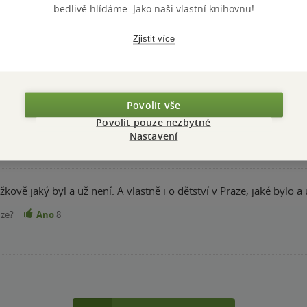
bedlivě hlídáme. Jako naši vlastní knihovnu!
Zjistit více
 smutný, ale hezký příběh.
Povolit vše
nze?
Ano
11
Povolit pouze nezbytné
Nastavení
žkově jaký byl a už není. A vlastně i o dětství v Praze, jaké bylo 
nze?
Ano
8