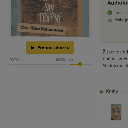
Audiokn
Ihned k
Kniha j
Přehrát ukázku
Žižkov osmde
oběma směry,
00:00
00:00
Sledujeme hl
Knihy