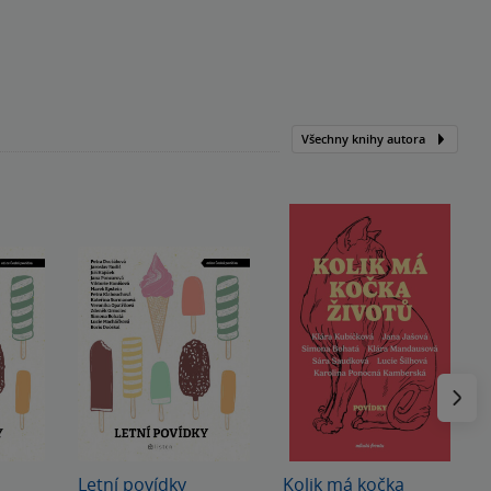
Všechny knihy autora
Následu
Letní povídky
Kolik má kočka