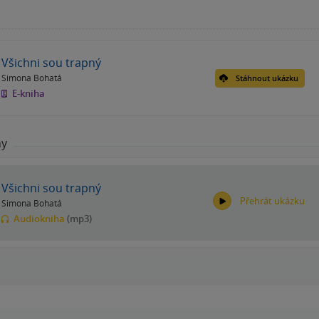
Všichni sou trapný
Simona Bohatá
Stáhnout ukázku
E-kniha
hy
Všichni sou trapný
Přehrát ukázku
Simona Bohatá
Audiokniha
(mp3)
00:00
00:00