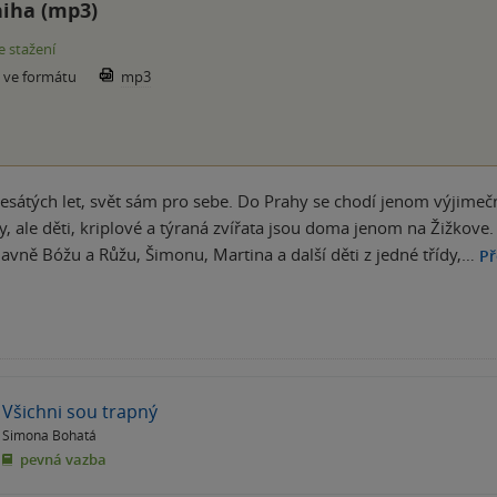
iha (mp3)
e stažení
e ve formátu
mp3
sátých let, svět sám pro sebe. Do Prahy se chodí jenom výjimečně
 ale děti, kriplové a týraná zvířata jsou doma jenom na Žižkove. 
avně Bóžu a Růžu, Šimonu, Martina a další děti z jedné třídy,…
Př
Všichni sou trapný
Simona Bohatá
pevná vazba