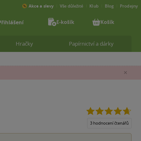
Akce a slevy
Vše důležité
Klub
Blog
Prodejny
E-košík
Košík
Přihlášení
Hračky
Papírnictví a dárky
Zav
4.7
z
5
3 hodnocení čtenářů
hvěz