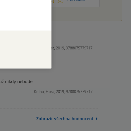
Kniha, Host, 2019, 9788075779717
a už nikdy nebude.
Kniha, Host, 2019, 9788075779717
Zobrazit všechna hodnocení