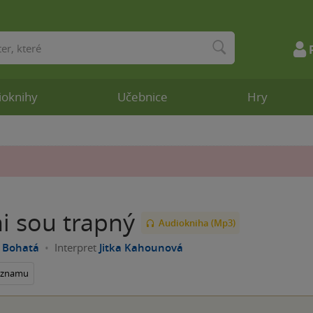
ioknihy
Učebnice
Hry
i sou trapný
Audiokniha (Mp3)
 Bohatá
Interpret
Jitka Kahounová
seznamu