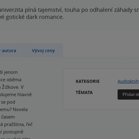
 univerzita plná tajemství, touha po odhalení záhady 
ové gotické dark romance.
y autora
Vývoj ceny
dí jenom
nice oběma
KATEGORIE
Audioknih
a Žižkove. V
TÉMATA
ledujeme hlavně
Přidat 
á se pod
 čemu? Novela
, časem
á pražština, řeč
ní postupně