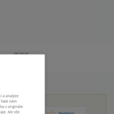
05:30:41
í a analýze
. Také nám
ia v originále.
je. Ale vše
1
2
3
4
5
Nic moc
Perfektní