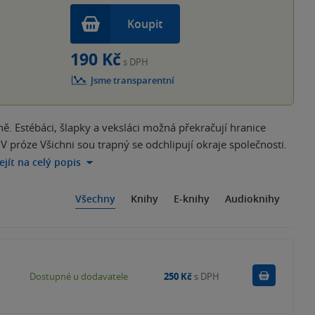
Koupit
190 Kč
s DPH
Jsme transparentní
. Estébáci, šlapky a veksláci možná překračují hranice
V próze Všichni sou trapný se odchlipují okraje společnosti.
ejít na celý popis
Všechny
Knihy
E-knihy
Audioknihy
Do košík
Dostupné u dodavatele
250 Kč
s DPH