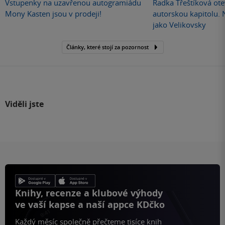
Vstupenky na uzavřenou autogramiádu
Radka Třeštíková otev
Mony Kasten jsou v prodeji!
autorskou kapitolu.
jako Velikovsky
Články, které stojí za pozornost
Viděli jste
Knihy, recenze a klubové výhody
ve vaší kapse a naší appce KDčko
Každý měsíc společně přečteme tisíce knih