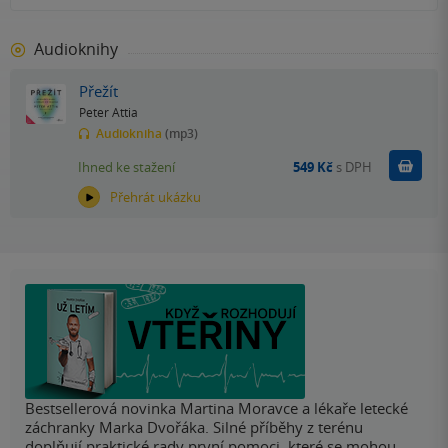
Audioknihy
Přežít
Peter Attia
Audiokniha
(mp3)
Koupit
Ihned ke stažení
549 Kč
s DPH
Přehrát ukázku
Bestsellerová novinka Martina Moravce a lékaře letecké
záchranky Marka Dvořáka. Silné příběhy z terénu
doplňují praktické rady první pomoci, které se mohou