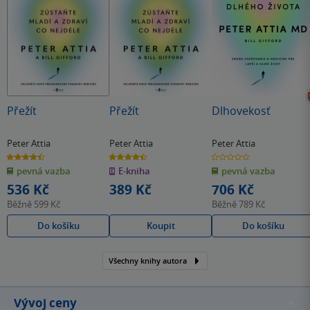
Přežít
Přežít
Dlhovekosť
Peter Attia
Peter Attia
Peter Attia
4.4
4.4
0.0
z
z
z
pevná vazba
E-kniha
pevná vazba
5
5
5
hvězdiček
hvězdiček
hvězdiček
536 Kč
389 Kč
706 Kč
Běžně
599 Kč
Běžně
789 Kč
Do košíku
Koupit
Do košíku
Všechny knihy autora
Vývoj ceny