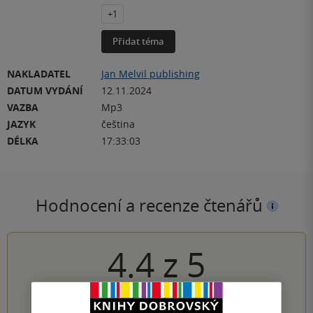
+1
Přidat téma
NAKLADATEL
Jan Melvil publishing
DATUM VYDÁNÍ
12.11.2024
VAZBA
Mp3
JAZYK
čeština
DÉLKA
17:33:03
Hodnocení a recenze čtenářů
4.4
z
5