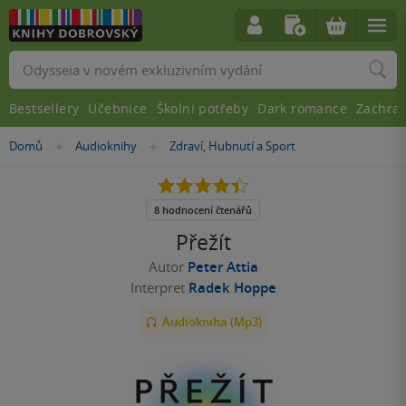
Vyhledávání
Bestsellery
Učebnice
Školní potřeby
Dark romance
Zachra
Nacházíte
Domů
Audioknihy
Zdraví, Hubnutí a Sport
»
»
se
zde:
4.4
z
5
8 hodnocení čtenářů
hvězdiček
Přežít
Autor
Peter Attia
Interpret
Radek Hoppe
Audiokniha (Mp3)