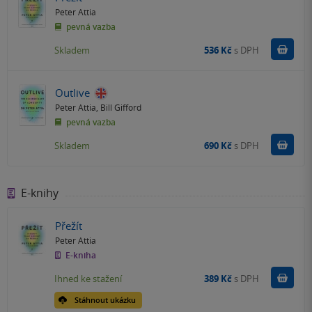
Peter Attia
pevná vazba
Do k
Skladem
536 Kč
s DPH
Outlive
Peter Attia
,
Bill Gifford
pevná vazba
Do k
Skladem
690 Kč
s DPH
E-knihy
Přežít
Peter Attia
E-kniha
Koupit
Ihned ke stažení
389 Kč
s DPH
Stáhnout ukázku