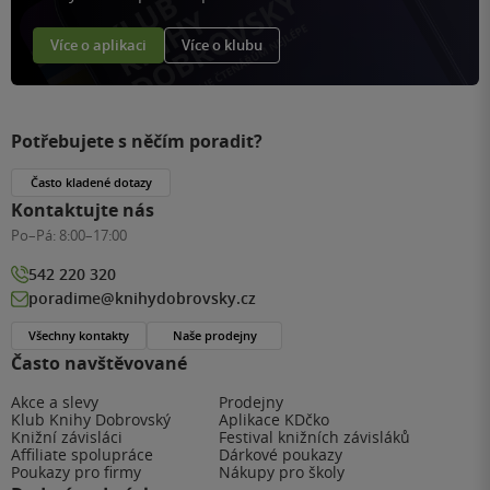
Více o aplikaci
Více o klubu
Potřebujete s něčím poradit?
Často kladené dotazy
Kontaktujte nás
Po–Pá:
8:00–17:00
542 220 320
poradime@knihydobrovsky.cz
Všechny kontakty
Naše prodejny
Často navštěvované
Akce a slevy
Prodejny
Klub Knihy Dobrovský
Aplikace KDčko
Knižní závisláci
Festival knižních závisláků
Affiliate spolupráce
Dárkové poukazy
Poukazy pro firmy
Nákupy pro školy