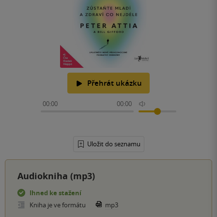
Přehrát ukázku
00:00
00:00
Uložit do seznamu
Audiokniha (mp3)
Ihned ke stažení
Kniha je ve formátu
mp3