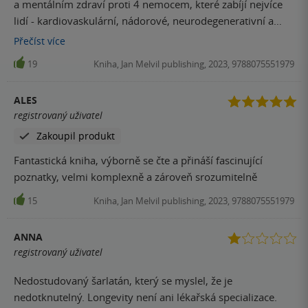
a mentálním zdraví proti 4 nemocem, které zabíjí nejvíce
lidí - kardiovaskulární, nádorové, neurodegenerativní a
metabolické - doprovázené osobním příběhem a motivací
Přečíst
více
autora (kniha byla psaná a přepisovaná v průběhu 6 let,
19
Kniha, Jan Melvil publishing, 2023, 9788075551979
autor si dal záležet)
ALES
registrovaný uživatel
Zakoupil produkt
Fantastická kniha, výborně se čte a přináší fascinující
poznatky, velmi komplexně a zároveň srozumitelně
15
Kniha, Jan Melvil publishing, 2023, 9788075551979
ANNA
registrovaný uživatel
Nedostudovaný šarlatán, který se myslel, že je
nedotknutelný. Longevity není ani lékařská specializace.