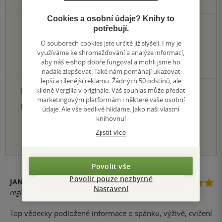
8
hodnocení čtenářů
Cookies a osobní údaje? Knihy to
6×
5 hvězdiček
potřebují.
1×
4 hvězdičky
O souborech cookies jste určitě již slyšeli. I my je
0×
3 hvězdičky
využíváme ke shromažďování a analýze informací,
0×
2 hvězdičky
aby náš e-shop dobře fungoval a mohli jsme ho
1×
1 hvezdička
nadále zlepšovat. Také nám pomáhají ukazovat
lepší a cílenější reklamu. Žádných 50 odstínů, ale
PŘIDEJTE SVÉ HODNOCENÍ PRODUKTU
klidně Vergilia v originále. Váš souhlas může předat
marketingovým platformám i některé vaše osobní
Hodnocení našich knihkupců: 0.0 z 5
údaje. Ale vše bedlivě hlídáme. Jako naši vlastní
knihovnu!
1
2
3
4
5
Zjistit více
Povolit vše
Povolit pouze nezbytné
JAN ZAVACKÝ
Nastavení
registrovaný uživatel
Top vědecky podložené informace o spánku, výživě, cvičení