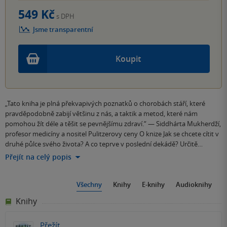
549 Kč
s DPH
Jsme transparentní
Koupit
„Tato kniha je plná překvapivých poznatků o chorobách stáří, které
pravděpodobně zabijí většinu z nás, a taktik a metod, které nám
pomohou žít déle a těšit se pevnějšímu zdraví.“ — Siddhárta Mukherdží,
profesor medicíny a nositel Pulitzerovy ceny O knize Jak se chcete cítit v
druhé půlce svého života? A co teprve v poslední dekádě? Určitě…
Přejít na celý popis
Všechny
Knihy
E-knihy
Audioknihy
Knihy
Přežít