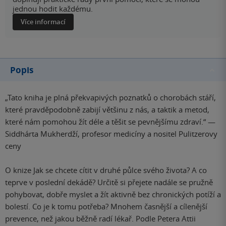
jednou hodit každému.
Více informací
Popis
„Tato kniha je plná překvapivých poznatků o chorobách stáří,
které pravděpodobně zabijí většinu z nás, a taktik a metod,
které nám pomohou žít déle a těšit se pevnějšímu zdraví.“ —
Siddhárta Mukherdží, profesor medicíny a nositel Pulitzerovy
ceny
O knize Jak se chcete cítit v druhé půlce svého života? A co
teprve v poslední dekádě? Určitě si přejete nadále se pružně
pohybovat, dobře myslet a žít aktivně bez chronických potíží a
bolestí. Co je k tomu potřeba? Mnohem časnější a cílenější
prevence, než jakou běžně radí lékař. Podle Petera Attii