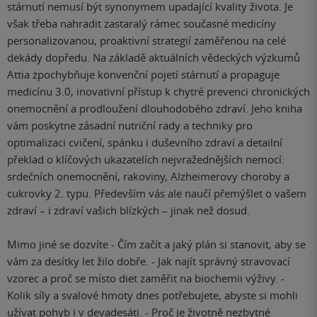
stárnutí nemusí být synonymem upadající kvality života. Je
však třeba nahradit zastaralý rámec současné medicíny
personalizovanou, proaktivní strategií zaměřenou na celé
dekády dopředu. Na základě aktuálních vědeckých výzkumů
Attia zpochybňuje konvenční pojetí stárnutí a propaguje
medicínu 3.0, inovativní přístup k chytré prevenci chronických
onemocnění a prodloužení dlouhodobého zdraví. Jeho kniha
vám poskytne zásadní nutriční rady a techniky pro
optimalizaci cvičení, spánku i duševního zdraví a detailní
překlad o klíčových ukazatelích nejvražednějších nemocí:
srdečních onemocnění, rakoviny, Alzheimerovy choroby a
cukrovky 2. typu. Především vás ale naučí přemýšlet o vašem
zdraví – i zdraví vašich blízkých – jinak než dosud.
Mimo jiné se dozvíte - Čím začít a jaký plán si stanovit, aby se
vám za desítky let žilo dobře. - Jak najít správný stravovací
vzorec a proč se místo diet zaměřit na biochemii výživy. -
Kolik síly a svalové hmoty dnes potřebujete, abyste si mohli
užívat pohyb i v devadesáti. - Proč je životně nezbytné