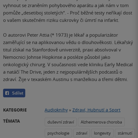
vyhnout se zraněním pohybového aparátu a jak nám v tom
pomůže „desetiboj stoletých“. - Proč běžné testy neříkají dost
o vašem skutečném riziku cukrovky či úmrtí na infarkt.
O autorovi Peter Attia (* 1973) je lékař a popularizátor
zaměřující se na aplikovanou vědu o dlouhověkosti. Lékařský
titul získal na Stanfordově univerzitě, praxi absolvoval v
Nemocnici Johnse Hopkinse a posléze působil jako
onkologický chirurg. V současnosti vede kliniku Early Medical
a natáčí The Drive, jeden z nejpopulárnějších podcastů o
zdraví. Žije v texaském Austinu s manželkou a třemi dětmi.
Sdílet
KATEGORIE
Audioknihy
»
Zdraví, Hubnutí a Sport
TÉMATA
duševní zdraví
Alzheimerova choroba
psychologie
zdraví
longevity
stárnutí