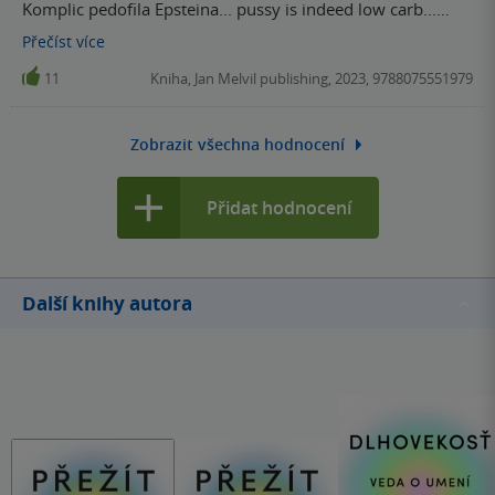
Komplic pedofila Epsteina... pussy is indeed low carb...
nechutné
Přečíst
více
11
Kniha, Jan Melvil publishing, 2023, 9788075551979
Zobrazit všechna hodnocení
Přidat hodnocení
Další knihy autora