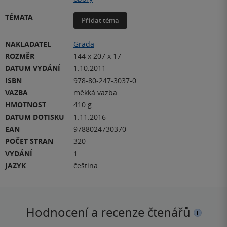
TÉMATA
Přidat téma
NAKLADATEL
Grada
ROZMĚR
144 x 207 x 17
DATUM VYDÁNÍ
1.10.2011
ISBN
978-80-247-3037-0
VAZBA
měkká vazba
HMOTNOST
410 g
DATUM DOTISKU
1.11.2016
EAN
9788024730370
POČET STRAN
320
VYDÁNÍ
1
JAZYK
čeština
Hodnocení a recenze čtenářů