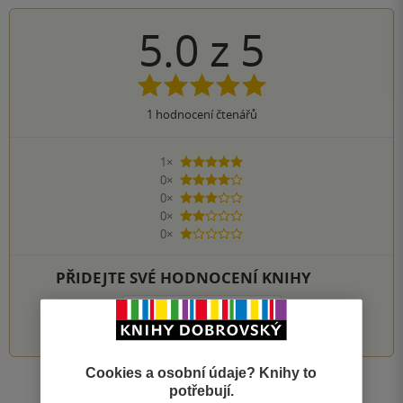
5.0
z
5
1
hodnocení čtenářů
1×
5 hvězdiček
0×
4 hvězdičky
0×
3 hvězdičky
0×
2 hvězdičky
0×
1 hvezdička
PŘIDEJTE SVÉ HODNOCENÍ KNIHY
1
2
3
4
5
Cookies a osobní údaje? Knihy to
potřebují.
Zobrazit všechna hodnocení