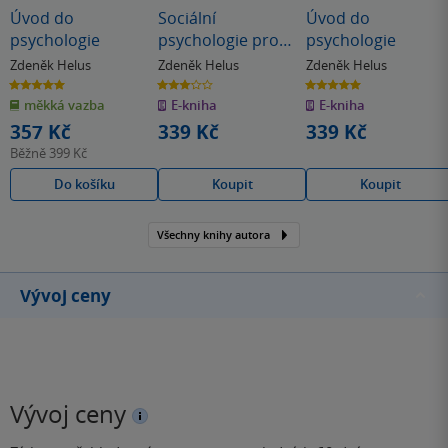
Úvod do
Sociální
Úvod do
psychologie
psychologie pro
psychologie
pedagogy
Zdeněk Helus
Zdeněk Helus
Zdeněk Helus
5.0
3.0
5.0
z
z
z
měkká vazba
E-kniha
E-kniha
5
5
5
hvězdiček
hvězdiček
hvězdiček
357 Kč
339 Kč
339 Kč
Běžně
399 Kč
Do košíku
Koupit
Koupit
Všechny knihy autora
Vývoj ceny
Vývoj ceny