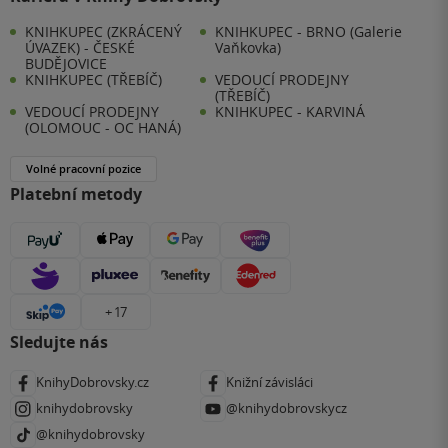
KNIHKUPEC (ZKRÁCENÝ
KNIHKUPEC - BRNO (Galerie
ÚVAZEK) - ČESKÉ
Vaňkovka)
BUDĚJOVICE
KNIHKUPEC (TŘEBÍČ)
VEDOUCÍ PRODEJNY
(TŘEBÍČ)
VEDOUCÍ PRODEJNY
KNIHKUPEC - KARVINÁ
(OLOMOUC - OC HANÁ)
Volné pracovní pozice
Platební metody
+ 17
Sledujte nás
KnihyDobrovsky.cz
Knižní závisláci
knihydobrovsky
@knihydobrovskycz
@knihydobrovsky