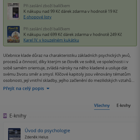
Při zaslání zboží balíčkem
K nákupu nad 99 Kč
dárek zdarma
v hodnotě 19 Kč
E-shopové listy
Při zaslání zboží balíčkem
K nákupu nad 699 Kč
dárek zdarma
v hodnotě 249 Kč
Karel IV. v kouzelném kukátku
Učebnice klade důraz na charakteristiku základních psychických jevů,
procesů a činností, díky kterým se člověk ve světě, ve společnosti i v
sobě samém orientuje, zvládá nároky na něho kladené a usiluje dát
svému životu směr a smysl. Klíčové kapitoly jsou věnovány tématům
osobnosti, její vnitřní skladby, jejího začlenění do mezilidských vztahů…
Přejít na celý popis
Všechny
E-knihy
E-knihy
Úvod do psychologie
Zdeněk Helus