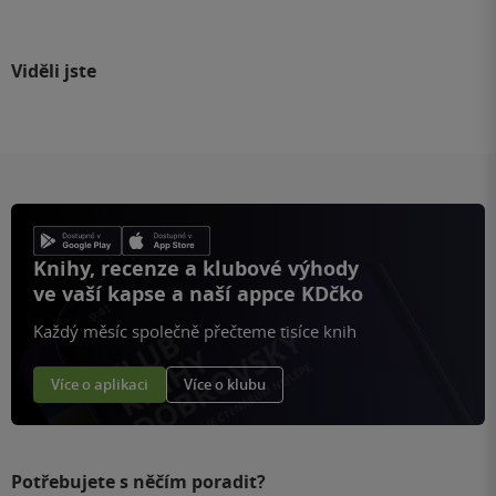
Viděli jste
Knihy, recenze a klubové výhody
ve vaší kapse a naší appce KDčko
Každý měsíc společně přečteme tisíce knih
Více o aplikaci
Více o klubu
Potřebujete s něčím poradit?