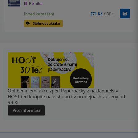
E-kniha
Koupit
Ihned ke stažení
271 Kč
s DPH
Stáhnout ukázku
Oblíbená letní akce zpět! Paperbacky z nakladatelství
HOST teď koupíte na e-shopu i v prodejnách za ceny od
99 Kč!
Více informací