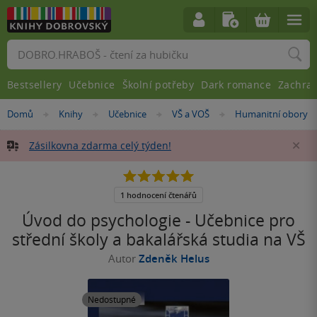
Vyhledávání
Bestsellery
Učebnice
Školní potřeby
Dark romance
Zachra
Nacházíte
Domů
Knihy
Učebnice
VŠ a VOŠ
Humanitní obory
»
»
»
»
se
zde:
Zásilkovna zdarma celý týden!
Za
5.0
z
5
1 hodnocení čtenářů
hvězdiček
Úvod do psychologie - Učebnice pro
střední školy a bakalářská studia na VŠ
Autor
Zdeněk Helus
Nedostupné