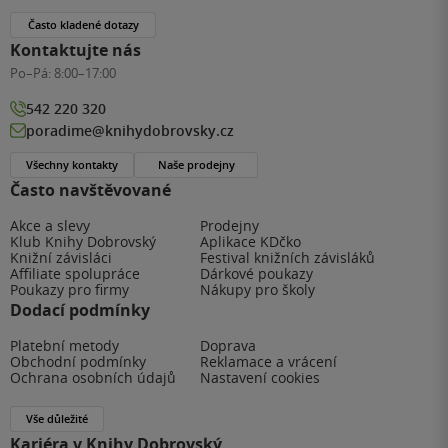
Často kladené dotazy
Kontaktujte nás
Po–Pá:
8:00–17:00
542 220 320
poradime@knihydobrovsky.cz
Všechny kontakty
Naše prodejny
Často navštěvované
Akce a slevy
Prodejny
Klub Knihy Dobrovský
Aplikace KDčko
Knižní závisláci
Festival knižních závisláků
Affiliate spolupráce
Dárkové poukazy
Poukazy pro firmy
Nákupy pro školy
Dodací podmínky
Platební metody
Doprava
Obchodní podmínky
Reklamace a vrácení
Ochrana osobních údajů
Nastavení cookies
Vše důležité
Kariéra v Knihy Dobrovský