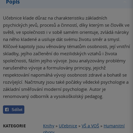
Popis
Učebnice klade důraz na charakteristiku základních
psychických jevů, procesů a činností, díky kterým se člověk ve
světě, ve společnosti i v sobě samém orientuje, zvládá nároky
na něho kladené a usiluje dát svému životu směr a smysl.
Klíčové kapitoly jsou věnovány tématům osobnosti, její vnitřní
skladby, jejího začlenění do mezilidských vztahů i života
společnosti, fázím jejího vývoje. Jsou analyzovány problémy
narušeného vývoje a formulovány principy, jejichž
respektování napomáhá vývoji osobnosti zdravé a bohatě se
rozvíjející. Načrtnuty jsou také počátky vědecké psychologie a
základní směřování moderní psychologie. Autor je
renomovaný odborník a vysokoškolský pedagog.
Sdílet
KATEGORIE
Knihy
»
Učebnice
»
VŠ a VOŠ
»
Humanitní
obory