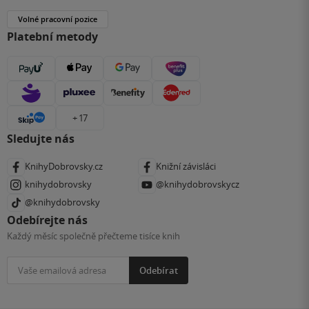
Volné pracovní pozice
Platební metody
+ 17
Sledujte nás
KnihyDobrovsky.cz
Knižní závisláci
knihydobrovsky
@knihydobrovskycz
@knihydobrovsky
Odebírejte nás
Každý měsíc společně přečteme tisíce knih
Odebírat