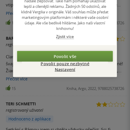
nadále zlepšovat. Také nám pomáhají ukazovat
vtip a hlavně lásku k objevování nových obzorů. Četl jsem
lepší a cílenější reklamu. Žádných 50 odstínů, ale
nebo slyšel jako audioknihu zhruba dvacetkrát.
klidně Vergilia v originále. Váš souhlas může předat
Přečíst
více
marketingovým platformám i některé vaše osobní
údaje. Ale vše bedlivě hlídáme. Jako naši vlastní
18
Kniha, Argo, 2022, 9788025738726
knihovnu!
Zjistit více
BARBORA ROTHOVA
registrovaný uživatel
Povolit vše
Clarke napísal dynamický príbeh, ktorý odsýpa ako
švajčiarske hodinky. Postavy sú živé, uveriteľné (a pokojné!
Povolit pouze nezbytné
Nastavení
Žiadna prehnaná dráma!) a keď treba prijať rozhodnutie,
tak sa to spraví a nebude sa okolo toho chodiť 20 kapitol.
Přečíst
více
Clarkov čistý, pragmatický štýl mi vyhovuje viac ako
15
Kniha, Argo, 2022, 9788025738726
klasická „emotívna“ beletria. Zdá sa mi totiž realistickejší.
Pri čítaní som mala pocit (nie prvýkrát pri hard sci-fi), že
TERI SCHMETTI
postavy nie sú až také dôležité – len dotvárali dej a
registrovaný uživatel
posúvali ho dopredu, pozornosť však bola zamierená celý
Hodnoceno z aplikace
čas na Rámu a jeho vnútro. Niekomu môže tento slabší
dôraz na postavy a ich vnútorný svet prekážať, ale mne to
Setkání s Rámou jsem si chtěla vždycky přečíst. Sci-fi