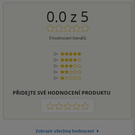
0.0
z
5
0
hodnocení čtenářů
0×
5 hvězdiček
0×
4 hvězdičky
0×
3 hvězdičky
0×
2 hvězdičky
0×
1 hvezdička
PŘIDEJTE SVÉ HODNOCENÍ PRODUKTU
1
2
3
4
5
Zobrazit všechna hodnocení