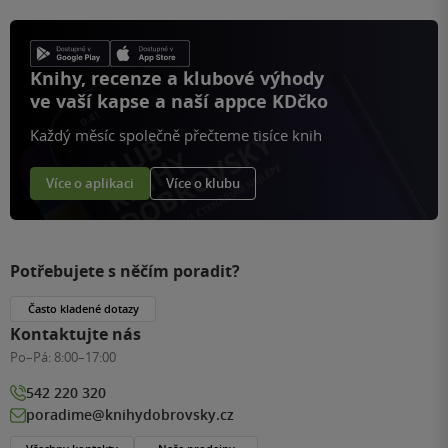
Knihy, recenze a klubové výhody
ve vaší kapse a naší appce KDčko
Každý měsíc společně přečteme tisíce knih
Více o aplikaci
Více o klubu
Potřebujete s něčím poradit?
Často kladené dotazy
Kontaktujte nás
Po–Pá:
8:00–17:00
542 220 320
poradime@knihydobrovsky.cz