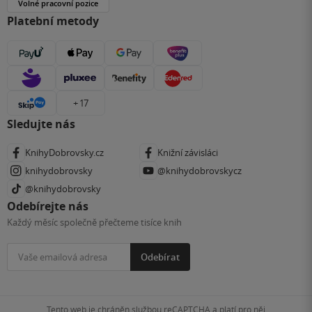
Volné pracovní pozice
Platební metody
+ 17
Sledujte nás
KnihyDobrovsky.cz
Knižní závisláci
knihydobrovsky
@knihydobrovskycz
@knihydobrovsky
Odebírejte nás
Každý měsíc společně přečteme tisíce knih
Odebírat
Tento web je chráněn službou reCAPTCHA a platí pro něj