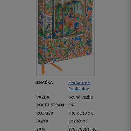
ZNAČKA
Flame Tree
Publishing
VAZBA
pevná vazba
POČET STRAN
144
ROZMĚR
148 x 210 x 0
JAZYK
angličtina
EAN
9781783611461