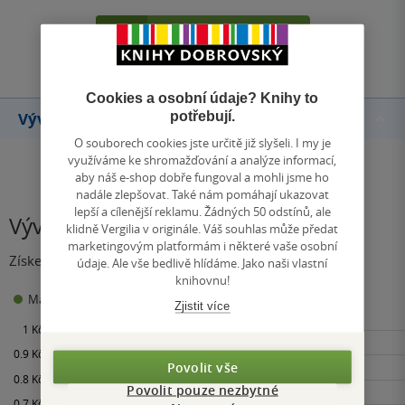
Přidat hodnocení
Cookies a osobní údaje? Knihy to
potřebují.
Vývoj ceny
O souborech cookies jste určitě již slyšeli. I my je
využíváme ke shromažďování a analýze informací,
aby náš e-shop dobře fungoval a mohli jsme ho
nadále zlepšovat. Také nám pomáhají ukazovat
lepší a cílenější reklamu. Žádných 50 odstínů, ale
Vývoj ceny
klidně Vergilia v originále. Váš souhlas může předat
marketingovým platformám i některé vaše osobní
Získejte přehled o vývoji ceny za posledních 60 dní.
údaje. Ale vše bedlivě hlídáme. Jako naši vlastní
knihovnu!
0 Kč
Maloobchodní cena
Minimální prodejní cena:
Zjistit více
Povolit vše
Povolit pouze nezbytné