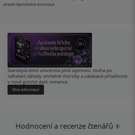
straně reprodukce iluminace
Starobylá elitní univerzita plná tajemství, touha po
odhalení záhady smrtelné choroby a zakázaná přitažlivost
v nové gotické dark romance.
Více informací
Hodnocení a recenze čtenářů