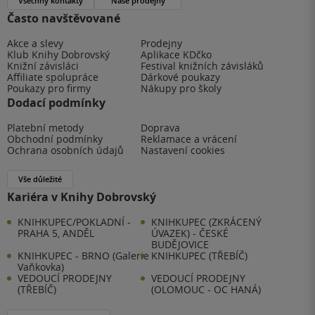
Všechny kontakty
Naše prodejny
Často navštěvované
Akce a slevy
Prodejny
Klub Knihy Dobrovský
Aplikace KDčko
Knižní závisláci
Festival knižních závisláků
Affiliate spolupráce
Dárkové poukazy
Poukazy pro firmy
Nákupy pro školy
Dodací podmínky
Platební metody
Doprava
Obchodní podmínky
Reklamace a vrácení
Ochrana osobních údajů
Nastavení cookies
Vše důležité
Kariéra v Knihy Dobrovský
KNIHKUPEC/POKLADNÍ -
KNIHKUPEC (ZKRÁCENÝ
PRAHA 5, ANDĚL
ÚVAZEK) - ČESKÉ
BUDĚJOVICE
KNIHKUPEC - BRNO (Galerie
KNIHKUPEC (TŘEBÍČ)
Vaňkovka)
VEDOUCÍ PRODEJNY
VEDOUCÍ PRODEJNY
(TŘEBÍČ)
(OLOMOUC - OC HANÁ)