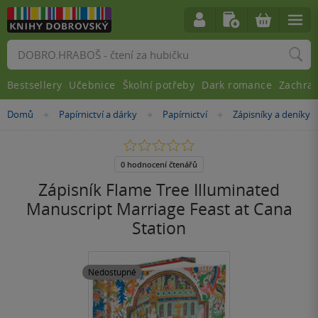
Vyhledávání
Bestsellery
Učebnice
Školní potřeby
Dark romance
Zachra
Nacházíte
Domů
Papírnictví a dárky
Papírnictví
Zápisníky a deníky
»
»
»
se
zde:
0.0
z
5
0 hodnocení čtenářů
hvězdiček
Zápisník Flame Tree Illuminated
Manuscript Marriage Feast at Cana
Station
Nedostupné