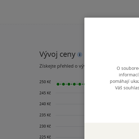
Vývoj ceny
Získejte přehled o vývoji ceny za posledních 60
O souborec
informací
pomáhají ukazo
Váš souhla