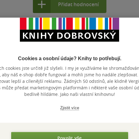
Přidat hodnocení
Cookies a osobní údaje? Knihy to potřebují.
Maloobchodní ce
 dní.
h cookies jste určitě již slyšeli. I my je využíváme ke shromažďován
, aby náš e-shop dobře fungoval a mohli jsme ho nadále zlepšovat
vat lepší a cílenější reklamu. Žádných 50 odstínů, ale klidně Vergil
s může předat marketingovým platformám i některé vaše osobní úda
bedlivě hlídáme. Jako naši vlastní knihovnu!
Zjistit více
Povolit vše