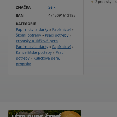
2 propisky – 
ZNAČKA
Seik
EAN
4745091613185
KATEGORIE
Papírnictví a dárky
»
Papírnictví
»
Školní potřeby
»
Psací potřeby
»
Propisky, Kuličková pera
Papírnictví a dárky
»
Papírnictví
»
Kancelářské potřeby
»
Psací
potřeby
»
Kuličková pera,
propisky