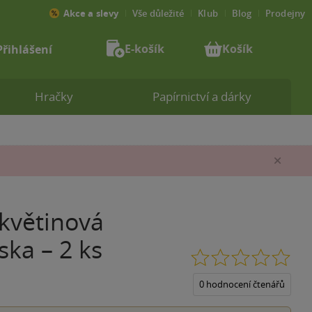
Akce a slevy
Vše důležité
Klub
Blog
Prodejny
E-košík
Košík
Přihlášení
Hračky
Papírnictví a dárky
Zav
 květinová
ska – 2 ks
0.0
z
5
0 hodnocení čtenářů
hvěz