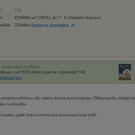
m
1 ks
ní
ZDARMA od 1299 Kč, do 11. 8. předáme dopravci
Vyberte prodejnu
 odběr
ZDARMA (
)
i zaslání zboží balíčkem
nákupu nad 99 Kč
dárek zdarma
v hodnotě 19 Kč
shopové listy
 propisky přinesou do vašeho života styl a inspiraci. Obě propisky dodají v
mky na zkoušku.
 propisku ještě dnes a nechte svá slova inspirovat svět!