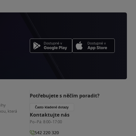
Potřebujete s něčím poradit?
nihy
Často kladené dotazy
ou, která
Kontaktujte nás
Po–Pá:
8:00–17:00
542 220 320