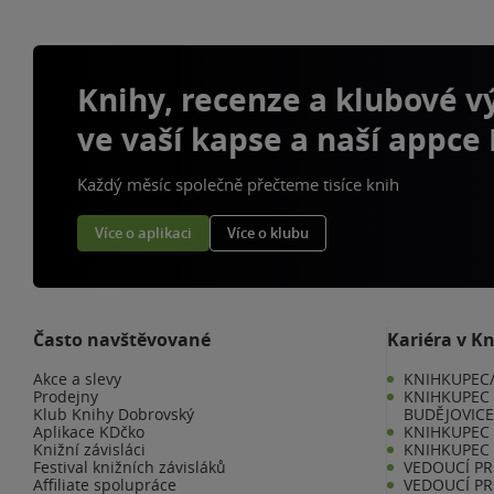
Knihy, recenze a klubové 
ve vaší kapse a naší appce
Každý měsíc společně přečteme tisíce knih
Více o aplikaci
Více o klubu
Často navštěvované
Kariéra v K
Akce a slevy
KNIHKUPEC/
Prodejny
KNIHKUPEC 
Klub Knihy Dobrovský
BUDĚJOVIC
Aplikace KDčko
KNIHKUPEC -
Knižní závisláci
KNIHKUPEC 
Festival knižních závisláků
VEDOUCÍ PR
Affiliate spolupráce
VEDOUCÍ PR