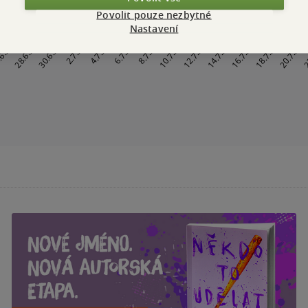
Povolit pouze nezbytné
Nastavení