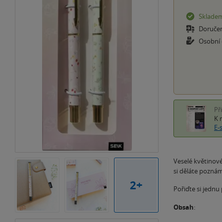
Sklade
Doruče
Osobní
Př
K 
E-
Veselé květinové
si děláte pozná
2+
Pořiďte si jednu
Obsah
: