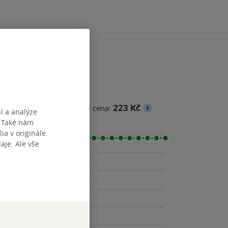
223 Kč
na
Minimální prodejní cena:
í a analýze
. Také nám
ia v originále.
je. Ale vše