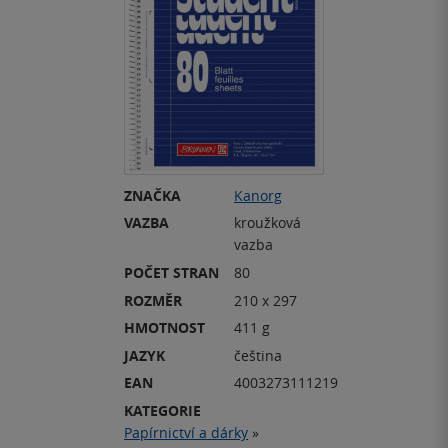
ZNAČKA
Kanorg
VAZBA
kroužková
vazba
POČET STRAN
80
ROZMĚR
210 x 297
HMOTNOST
411 g
JAZYK
čeština
EAN
4003273111219
KATEGORIE
Papírnictví a dárky
»