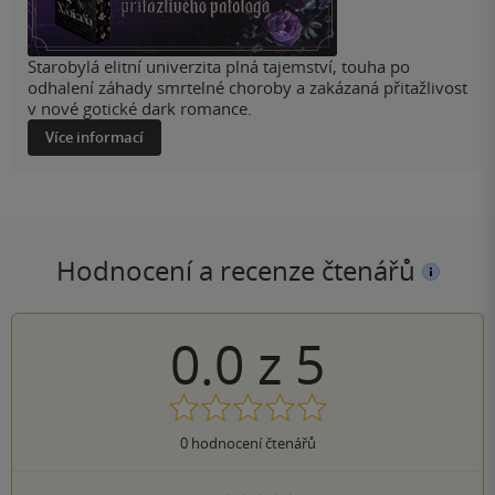
Starobylá elitní univerzita plná tajemství, touha po
odhalení záhady smrtelné choroby a zakázaná přitažlivost
v nové gotické dark romance.
Více informací
Hodnocení a recenze čtenářů
0.0
z
5
0
hodnocení čtenářů