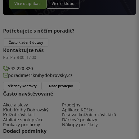
Více o aplikaci
Více o klubu
Potřebujete s něčím poradit?
Často kladené dotazy
Kontaktujte nás
Po–Pá:
8:00–17:00
542 220 320
poradime@knihydobrovsky.cz
Všechny kontakty
Naše prodejny
Často navštěvované
Akce a slevy
Prodejny
Klub Knihy Dobrovský
Aplikace KDčko
Knižní závisláci
Festival knižních závisláků
Affiliate spolupráce
Dárkové poukazy
Poukazy pro firmy
Nákupy pro školy
Dodací podmínky