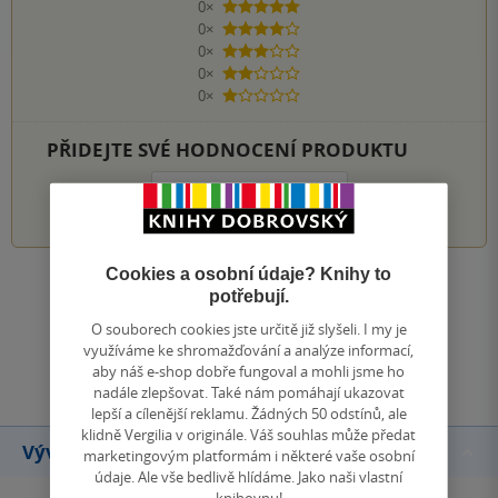
0×
5 hvězdiček
0×
4 hvězdičky
0×
3 hvězdičky
0×
2 hvězdičky
0×
1 hvezdička
PŘIDEJTE SVÉ HODNOCENÍ PRODUKTU
1
2
3
4
5
Cookies a osobní údaje? Knihy to
Zobrazit všechna hodnocení
potřebují.
O souborech cookies jste určitě již slyšeli. I my je
využíváme ke shromažďování a analýze informací,
Přidat hodnocení
aby náš e-shop dobře fungoval a mohli jsme ho
nadále zlepšovat. Také nám pomáhají ukazovat
lepší a cílenější reklamu. Žádných 50 odstínů, ale
klidně Vergilia v originále. Váš souhlas může předat
Vývoj ceny
marketingovým platformám i některé vaše osobní
údaje. Ale vše bedlivě hlídáme. Jako naši vlastní
knihovnu!