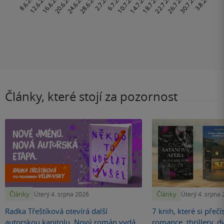
Články, které stojí za pozornost
Články
Články
Úterý 4. srpna 2026
Úterý 4. srpna
Radka Třeštíková otevírá další
7 knih, které si přečí
autorskou kapitolu. Nový román vydá
romance, thrillery, d